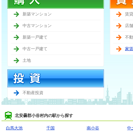
新築マンション
賃
中古マンション
店
新築一戸建て
不
中古一戸建て
家
土地
不動産投資
北安曇郡小谷村内の駅から探す
白馬大池
千国
南小谷
中