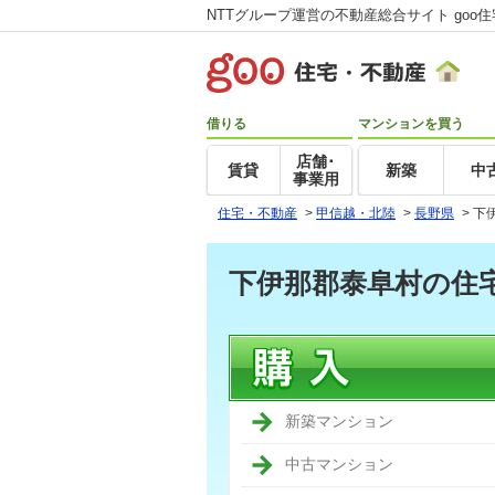
NTTグループ運営の不動産総合サイト goo
借りる
マンションを買う
店舗･
賃貸
新築
中
事業用
住宅・不動産
>
甲信越・北陸
>
長野県
>
下
下伊那郡泰阜村の住
新築マンション
中古マンション