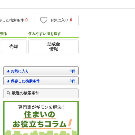
0
0
存した検索条件
お気に入り
売る
住みやすい街を探す
助成金
売却
情報
お気に入り
0件
保存した検索条件
0件
最近の検索条件