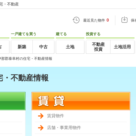
住宅・不動産
0
最近見た物件
保
一戸建てを買う
建てる
投資する
不動産
古
新築
中古
土地
土地活用
投資
伊那郡泰阜村の住宅・不動産情報
宅・不動産情報
賃貸物件
店舗・事業用物件