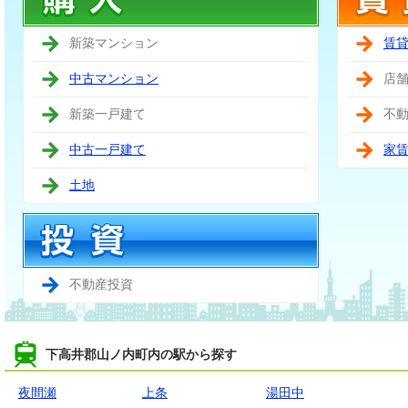
新築マンション
賃
中古マンション
店
新築一戸建て
不
中古一戸建て
家
土地
不動産投資
下高井郡山ノ内町内の駅から探す
夜間瀬
上条
湯田中