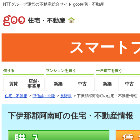
NTTグループ運営の不動産総合サイト goo住宅・不動産
スマート
借りる
マンションを買う
一戸建てを買う
店舗･
賃貸
新築
中古
新築
中古
事業用
住宅・不動産
>
甲信越・北陸
>
長野県
>
下伊那郡阿南町の住宅・不動産情報
下伊那郡阿南町の住宅・不動産情報