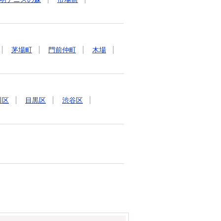
茅場町
門前仲町
木場
川区
目黒区
渋谷区