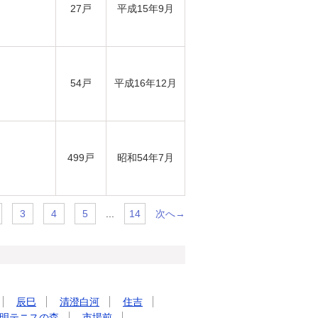
27戸
平成15年9月
54戸
平成16年12月
499戸
昭和54年7月
...
次へ→
3
4
5
14
辰巳
清澄白河
住吉
明テニスの森
市場前