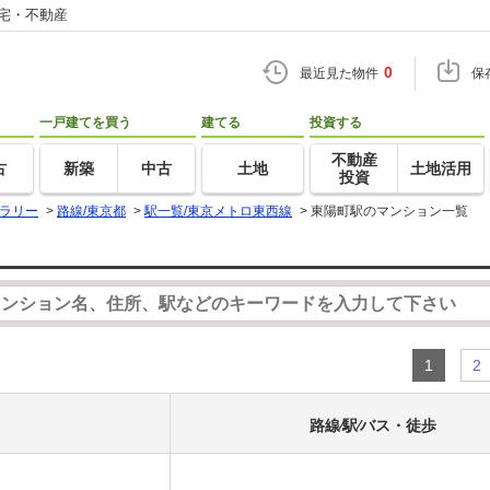
住宅・不動産
0
最近見た物件
保
一戸建てを買う
建てる
投資する
不動産
古
新築
中古
土地
土地活用
投資
ラリー
>
路線/東京都
>
駅一覧/東京メトロ東西線
>
東陽町駅のマンション一覧
1
2
路線⁄駅⁄バス・徒歩