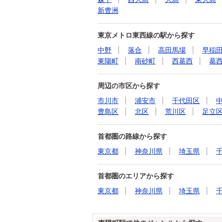
新豊洲
東京メトロ東西線の駅から探す
中野
落合
高田馬場
早稲
東陽町
南砂町
西葛西
葛
周辺の市区から探す
市川市
浦安市
千代田区
豊島区
北区
荒川区
足立
首都圏の路線から探す
東京都
神奈川県
埼玉県
首都圏のエリアから探す
東京都
神奈川県
埼玉県