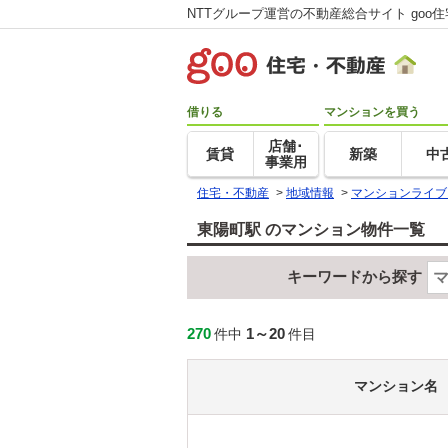
NTTグループ運営の不動産総合サイト goo
借りる
マンションを買う
店舗･
賃貸
新築
中
事業用
住宅・不動産
>
地域情報
>
マンションライブ
東陽町駅 のマンション物件一覧
キーワードから探す
270
1～20
件中
件目
マンション名