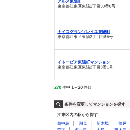
アルス東陽町
東京都江東区東陽1丁目30番8号
ナイスグランソレイユ東陽町
東京都江東区東陽2丁目2番5号
イトーピア東陽町マンション
東京都江東区東陽2丁目3番1号
270
1～20
件中
件目
条件を変更してマンションを探す
江東区内の駅から探す
越中島
潮見
新木場
亀戸
森下
西大島
大島
東大島