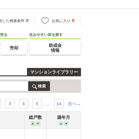
0
0
存した検索条件
お気に入り
売る
住みやすい街を探す
助成金
売却
情報
マンションライブラリー
検索
...
次へ→
3
4
5
14
総戸数
築年月