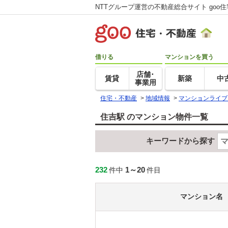
NTTグループ運営の不動産総合サイト goo
借りる
マンションを買う
店舗･
賃貸
新築
中
事業用
住宅・不動産
>
地域情報
>
マンションライブ
住吉駅 のマンション物件一覧
キーワードから探す
232
1～20
件中
件目
マンション名