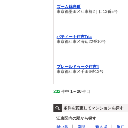
ズーム錦糸町
東京都墨田区江東橋2丁目13番5号
パティーナ住吉Tria
東京都江東区海辺22番10号
プレールドゥーク住吉4
東京都江東区千田6番13号
232
1～20
件中
件目
条件を変更してマンションを探す
江東区内の駅から探す
越中島
潮見
新木場
亀戸