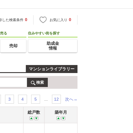
0
0
存した検索条件
お気に入り
売る
住みやすい街を探す
助成金
売却
情報
マンションライブラリー
検索
...
次へ→
3
4
5
12
総戸数
築年月