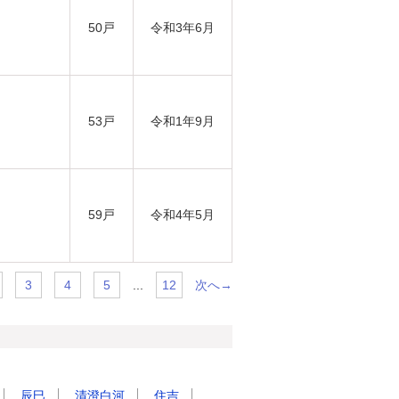
50戸
令和3年6月
53戸
令和1年9月
59戸
令和4年5月
...
次へ→
3
4
5
12
辰巳
清澄白河
住吉