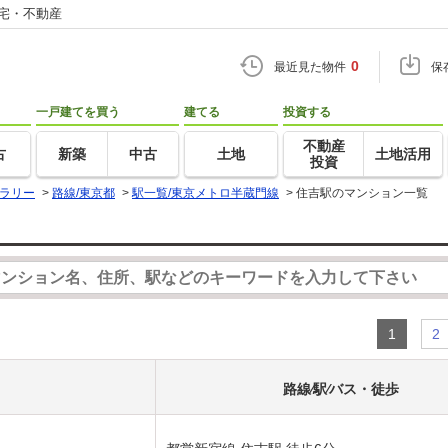
住宅・不動産
0
最近見た物件
保
一戸建てを買う
建てる
投資する
不動産
古
新築
中古
土地
土地活用
投資
ラリー
>
路線/東京都
>
駅一覧/東京メトロ半蔵門線
>
住吉駅のマンション一覧
1
2
路線⁄駅⁄バス・徒歩