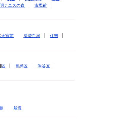
明テニスの森
市場前
水天宮前
清澄白河
住吉
川区
目黒区
渋谷区
島
船堀