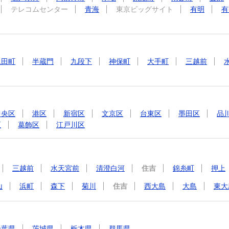
テレコムセンター
青海
東京ビッグサイト
有明
有
永田町
半蔵門
九段下
神保町
大手町
三越前
中央区
港区
新宿区
文京区
台東区
墨田区
品
区
葛飾区
江戸川区
三越前
水天宮前
清澄白河
住吉
錦糸町
押上
山
浜町
森下
菊川
住吉
西大島
大島
東大
千葉県
茨城県
栃木県
群馬県