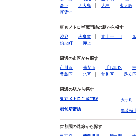
森下
西大島
大島
東大島
新豊洲
東京メトロ半蔵門線の駅から探す
渋谷
表参道
青山一丁目
錦糸町
押上
周辺の市区から探す
市川市
浦安市
千代田区
豊島区
北区
荒川区
足立
周辺の駅から探す
東京メトロ半蔵門線
大手町
都営新宿線
馬喰横
首都圏の路線から探す
東京都
神奈川県
埼玉県