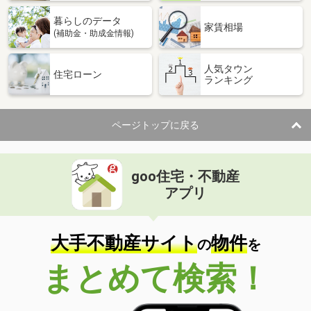
暮らしのデータ
家賃相場
(補助金・助成金情報)
人気タウン
住宅ローン
ランキング
ページトップに戻る
goo住宅・不動産
アプリ
大手不動産サイト
物件
の
を
まとめて検索！