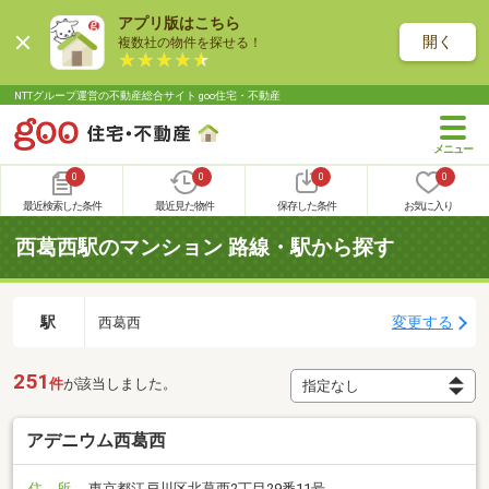
アプリ版はこちら
開く
複数社の物件を探せる！
NTTグループ運営の不動産総合サイト goo住宅・不動産
0
0
0
0
最近検索した条件
最近見た物件
保存した条件
お気に入り
西葛西駅のマンション 路線・駅から探す
駅
変更する
西葛西
251
件
が該当しました。
アデニウム西葛西
住 所
東京都江戸川区北葛西2丁目29番11号