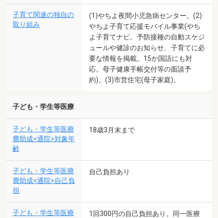
子育て関連の独自の
(1)やちよ夜間小児急病センター。(2)
取り組み
やちよ子育て応援モバイル事業(やち
よ子育てナビ。予防接種の自動スケジ
ュールや健診のお知らせ、子育てに必
要な情報を掲載。15か国語にも対
応。母子健康手帳交付等の面談予
約)。(3)市営住宅(母子家庭)。
子ども・学生等医療
子ども・学生等医療
18歳3月末まで
費助成<通院>対象年
齢
子ども・学生等医療
自己負担あり
費助成<通院>自己負
担
子ども・学生等医療
1回300円の自己負担あり。同一医療