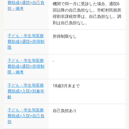
費助成<通院>自己負
機関で同一月に受診した場合、通院6
担－備考
回以降の自己負担なし。市町村民税所
得割非課税世帯は、自己負担なし。調
剤は自己負担なし。
子ども・学生等医療
所得制限なし
費助成<通院>所得制
限
子ども・学生等医療
-
費助成<通院>所得制
限－備考
子ども・学生等医療
18歳3月末まで
費助成<入院>対象年
齢
子ども・学生等医療
自己負担あり
費助成<入院>自己負
担