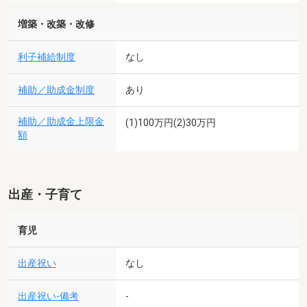
増築・改築・改修
利子補給制度
なし
補助／助成金制度
あり
補助／助成金上限金
(1)100万円(2)30万円
額
出産・子育て
育児
出産祝い
なし
出産祝い-備考
-