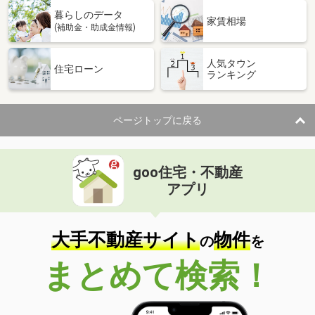
暮らしのデータ
家賃相場
(補助金・助成金情報)
人気タウン
住宅ローン
ランキング
ページトップに戻る
goo住宅・不動産
アプリ
大手不動産サイト
物件
の
を
まとめて検索！