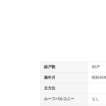
総戸数
80戸
築年月
昭和45
主方位
ルーフバルコニー
なし