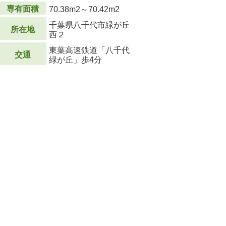
専有面積
70.38m
2
～70.42m
2
千葉県八千代市緑が丘
所在地
西２
東葉高速鉄道「八千代
交通
緑が丘」歩4分