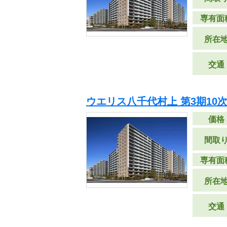
専有面
所在
交通
ウエリス八千代村上 第3期10
価格
間取
専有面
所在
交通