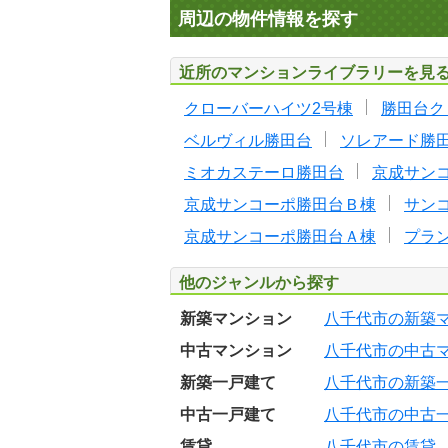
周辺の物件情報を探す
近所のマンションライブラリーを見
クローバーハイツ2号棟
勝田台ク
ベルヴィル勝田台
ソレアード勝
ミオカステーロ勝田台
京成サン
京成サンコーポ勝田台Ｂ棟
サン
京成サンコーポ勝田台Ａ棟
プラ
他のジャンルから探す
新築マンション
八千代市の新築
中古マンション
八千代市の中古
新築一戸建て
八千代市の新築
中古一戸建て
八千代市の中古
賃貸
八千代市の賃貸