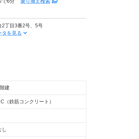
歩で6分
乗り換え検索
2丁目3番2号、5号
ータを見る
5階建
RC（鉄筋コンクリート）
なし