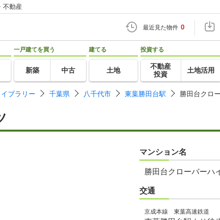
・不動産
0
最近見た物件
一戸建てを買う
建てる
投資する
不動産
新築
中古
土地
土地活用
投資
ライブラリー
千葉県
八千代市
東葉勝田台駅
勝田台クロ
ツ
マンション名
勝田台クローバーハ
交通
京成本線 東葉高速鉄道