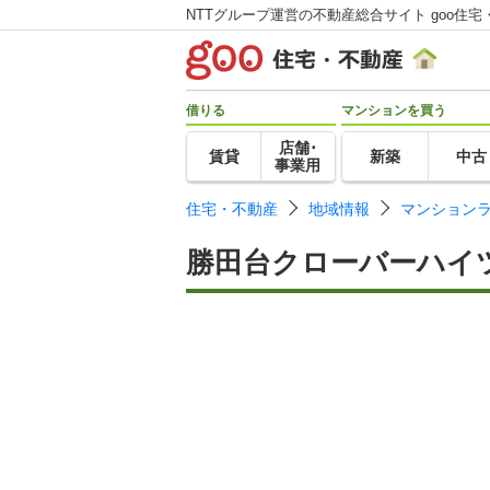
NTTグループ運営の不動産総合サイト goo住宅
借りる
マンションを買う
店舗･
賃貸
新築
中古
事業用
住宅・不動産
地域情報
マンション
勝田台クローバーハイ