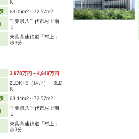
K
積
68.05m
2
～72.57m
2
千葉県八千代市村上南
地
１
東葉高速鉄道「村上」
歩3分
次
3,978万円～4,948万円
2LDK+S（納戸）・3LD
り
K
積
68.44m
2
～72.57m
2
千葉県八千代市村上南
地
１
東葉高速鉄道「村上」
歩3分