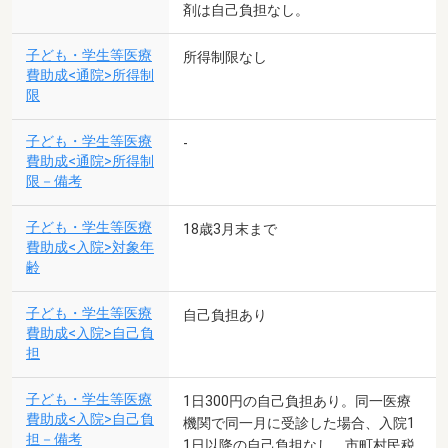
剤は自己負担なし。
子ども・学生等医療
所得制限なし
費助成<通院>所得制
限
子ども・学生等医療
-
費助成<通院>所得制
限－備考
子ども・学生等医療
18歳3月末まで
費助成<入院>対象年
齢
子ども・学生等医療
自己負担あり
費助成<入院>自己負
担
子ども・学生等医療
1日300円の自己負担あり。同一医療
費助成<入院>自己負
機関で同一月に受診した場合、入院1
担－備考
1日以降の自己負担なし。市町村民税