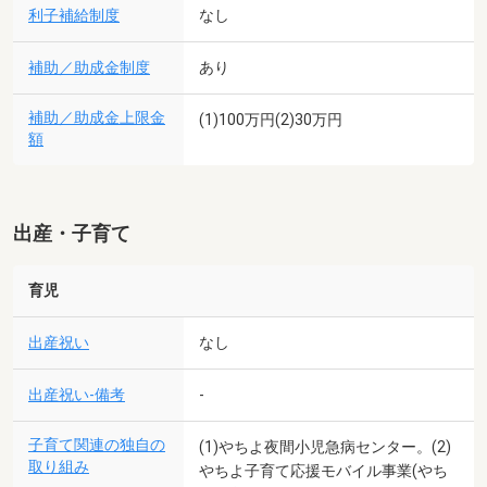
利子補給制度
なし
補助／助成金制度
あり
補助／助成金上限金
(1)100万円(2)30万円
額
出産・子育て
育児
出産祝い
なし
出産祝い-備考
-
子育て関連の独自の
(1)やちよ夜間小児急病センター。(2)
取り組み
やちよ子育て応援モバイル事業(やち