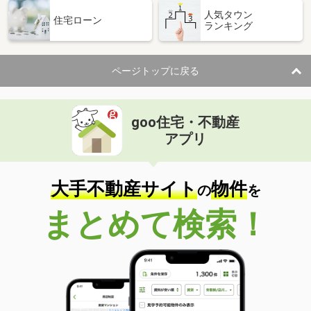
人気タウン
住宅ローン
ランキング
ページトップに戻る
goo住宅・不動産
アプリ
大手不動産サイト
物件
の
を
まとめて検索！