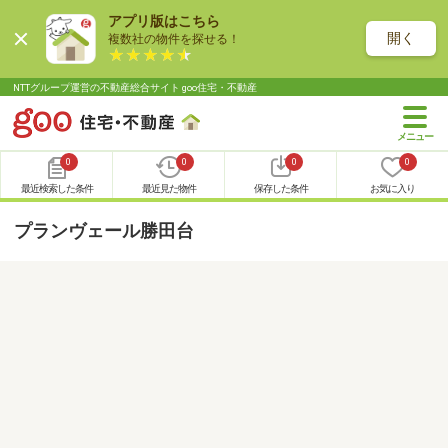
アプリ版はこちら
開く
複数社の物件を探せる！
NTTグループ運営の不動産総合サイト goo住宅・不動産
0
0
0
0
最近検索した条件
最近見た物件
保存した条件
お気に入り
プランヴェール勝田台