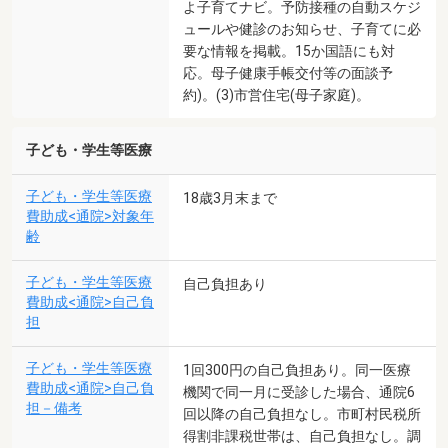
よ子育てナビ。予防接種の自動スケジ
ュールや健診のお知らせ、子育てに必
要な情報を掲載。15か国語にも対
応。母子健康手帳交付等の面談予
約)。(3)市営住宅(母子家庭)。
子ども・学生等医療
子ども・学生等医療
18歳3月末まで
費助成<通院>対象年
齢
子ども・学生等医療
自己負担あり
費助成<通院>自己負
担
子ども・学生等医療
1回300円の自己負担あり。同一医療
費助成<通院>自己負
機関で同一月に受診した場合、通院6
担－備考
回以降の自己負担なし。市町村民税所
得割非課税世帯は、自己負担なし。調