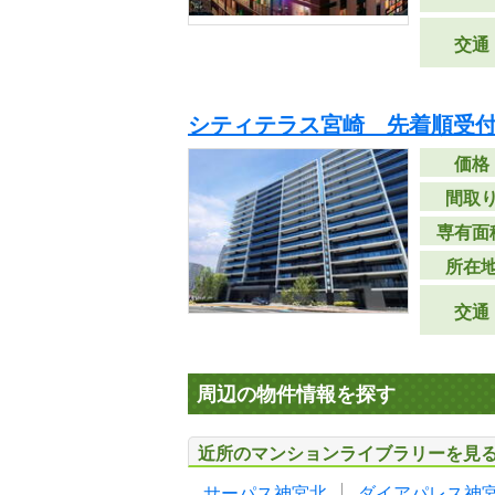
交通
シティテラス宮崎 先着順受
価格
間取
専有面
所在
交通
周辺の物件情報を探す
近所のマンションライブラリーを見
サーパス神宮北
ダイアパレス神