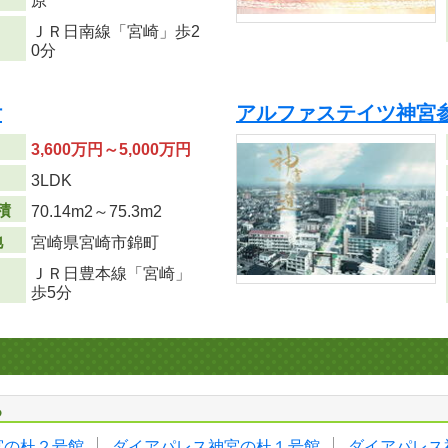
原
ＪＲ日南線「宮崎」歩2
0分
付
アルファステイツ神宮
3,600万円～5,000万円
り
3LDK
積
70.14m
2
～75.3m
2
地
宮崎県宮崎市錦町
ＪＲ日豊本線「宮崎」
歩5分
る
宮の杜２号館
ダイアパレス神宮の杜１号館
ダイアパレス