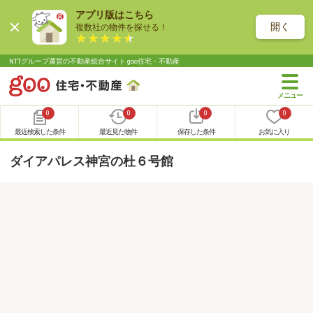
アプリ版はこちら
開く
複数社の物件を探せる！
NTTグループ運営の不動産総合サイト goo住宅・不動産
0
0
0
0
最近検索した条件
最近見た物件
保存した条件
お気に入り
ダイアパレス神宮の杜６号館