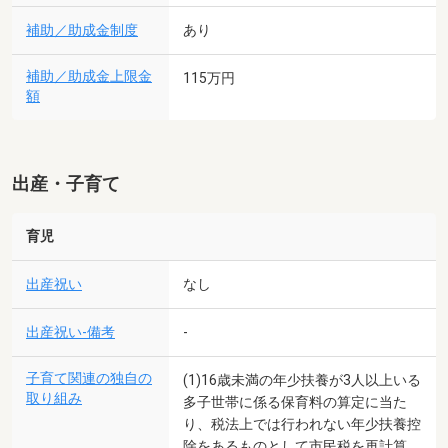
補助／助成金制度
あり
補助／助成金上限金
115万円
額
出産・子育て
育児
出産祝い
なし
出産祝い-備考
-
子育て関連の独自の
(1)16歳未満の年少扶養が3人以上いる
取り組み
多子世帯に係る保育料の算定に当た
り、税法上では行われない年少扶養控
除をあるものとして市民税を再計算