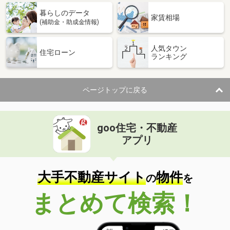
暮らしのデータ
家賃相場
(補助金・助成金情報)
人気タウン
住宅ローン
ランキング
ページトップに戻る
goo住宅・不動産
アプリ
大手不動産サイト
物件
の
を
まとめて検索！