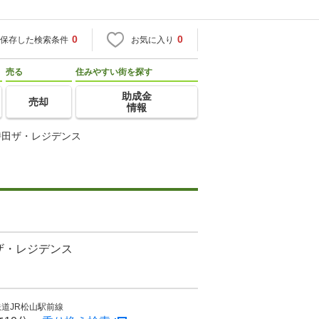
0
0
保存した検索条件
お気に入り
売る
住みやすい街を探す
助成金
売却
情報
持田ザ・レジデンス
ザ・レジデンス
道JR松山駅前線