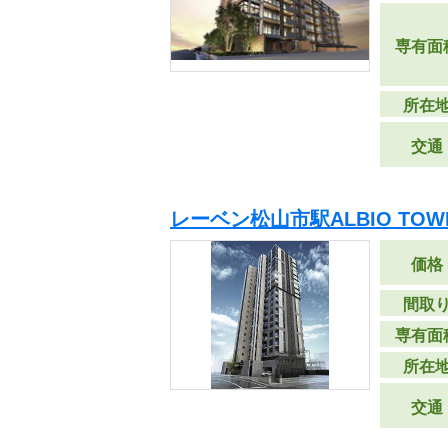
専有面
所在
交通
レーベン松山市駅ALBIO TOW
価格
間取
専有面
所在
交通