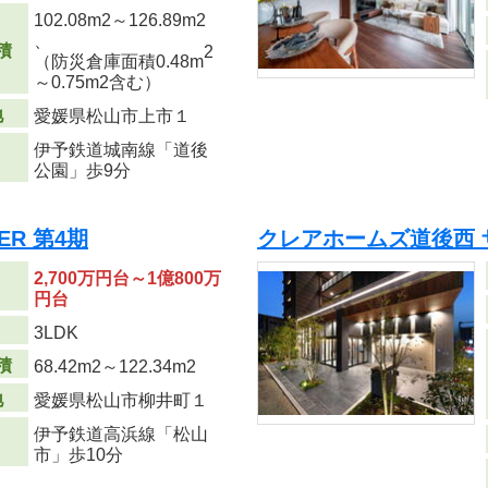
102.08m
2
～126.89m
2
、
積
2
（防災倉庫面積0.48m
～0.75m
2
含む）
地
愛媛県松山市上市１
伊予鉄道城南線「道後
公園」歩9分
ER 第4期
クレアホームズ道後西 
2,700万円台～1億800万
円台
り
3LDK
積
68.42m
2
～122.34m
2
地
愛媛県松山市柳井町１
伊予鉄道高浜線「松山
市」歩10分