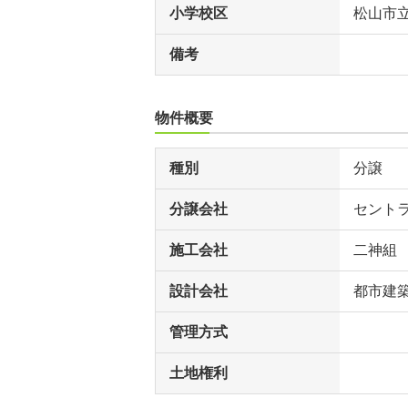
小学校区
松山市
備考
物件概要
種別
分譲
分譲会社
セント
施工会社
二神組
設計会社
都市建
管理方式
土地権利