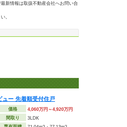
び最新情報は取扱不動産会社へお問い合
さい。
ビュー 先着順受付住戸
価格
4,060万円～4,920万円
間取り
3LDK
専有面積
71.04m
2
・77.13m
2