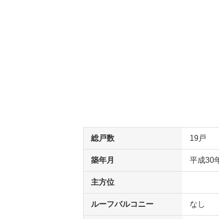
総戸数
19戸
築年月
平成30
主方位
ルーフバルコニー
なし