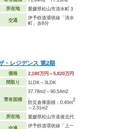
所在地
愛媛県松山市清水町３
伊予鉄道環状線「清水
交通
町」歩6分
ザ・レジデンス 第2期
価格
2,180万円～5,820万円
間取り
1LDK～3LDK
37.78m
2
～90.54m
2
、
専有面積
2
防災倉庫面積：0.40m
～2.31m
2
所在地
愛媛県松山市道後北代
伊予鉄道環状線「上一
交通