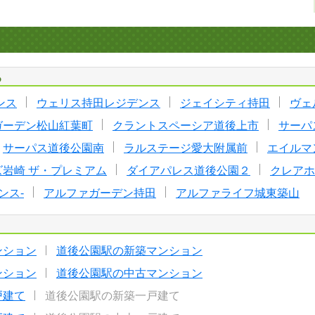
る
ンス
ウェリス持田レジデンス
ジェイシティ持田
ヴェ
ガーデン松山紅葉町
クラントスペーシア道後上市
サーパ
サーパス道後公園南
ラルステージ愛大附属前
エイルマ
岩崎 ザ・プレミアム
ダイアパレス道後公園２
クレアホ
ンス-
アルファガーデン持田
アルファライフ城東築山
ンション
道後公園駅の新築マンション
ンション
道後公園駅の中古マンション
戸建て
道後公園駅の新築一戸建て