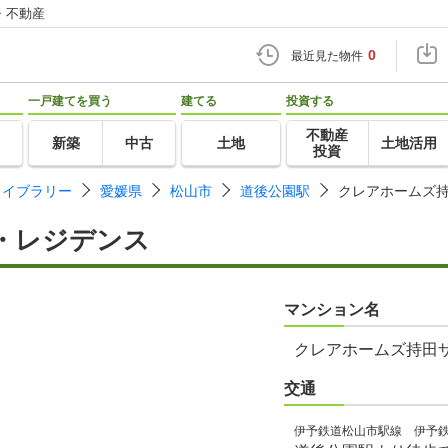
・不動産
0
最近見た物件
一戸建てを買う
建てる
投資する
不動産
新築
中古
土地
土地活用
投資
ライブラリー
愛媛県
松山市
道後公園駅
クレアホームズ
・レジデンス
マンション名
クレアホームズ持田
交通
伊予鉄道松山市駅線 伊予鉄