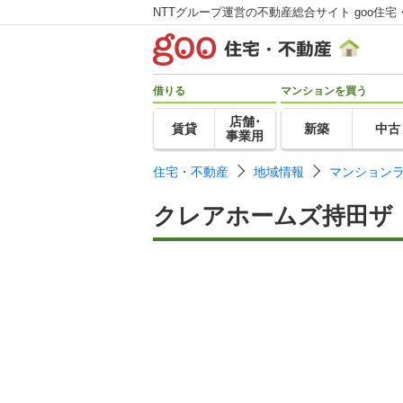
NTTグループ運営の不動産総合サイト goo住宅
借りる
マンションを買う
店舗･
賃貸
新築
中古
事業用
住宅・不動産
地域情報
マンション
クレアホームズ持田ザ