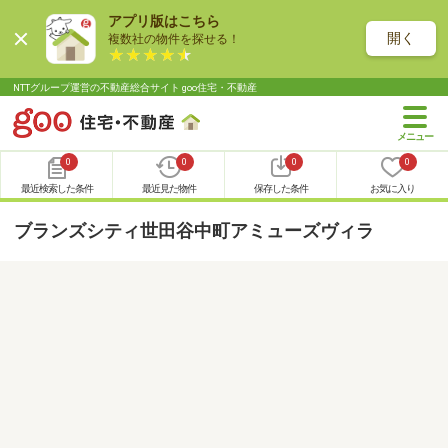
アプリ版はこちら
開く
複数社の物件を探せる！
NTTグループ運営の不動産総合サイト goo住宅・不動産
0
0
0
0
最近検索した条件
最近見た物件
保存した条件
お気に入り
ブランズシティ世田谷中町アミューズヴィラ