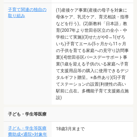
子育て関連の独自の
(1)産後ケア事業(産後の母子を対象に
取り組み
母体ケア、乳児ケア、育児相談・指導
などを行う)。(2)新教科「日本語」教
育(2007年より世田谷区立の全小・中
学校にて実施)(3)せたがや0→1(ぜろ
いち)子育てエール(5ヶ月から11ヶ月
の子供を育てる家庭への見守り訪問事
業)(4)世田谷区バースデーサポート事
業(1歳を迎える子供のいる家庭へ子育
て支援用品等の購入に使用できるデジ
タルギフト贈呈。※条件あり)(5)子育
てステーションの設置(利便性の高い
駅前に点在。多機能子育て支援拠点施
設)
子ども・学生等医療
子ども・学生等医療
18歳3月末まで
費助成<通院>対象年