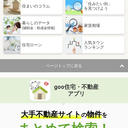
「住みたい街」
住まいのコラム
を見つけよう
暮らしのデータ
家賃相場
(補助金・助成金情報)
人気タウン
住宅ローン
ランキング
ページトップに戻る
goo住宅・不動産
アプリ
大手不動産サイト
物件
の
を