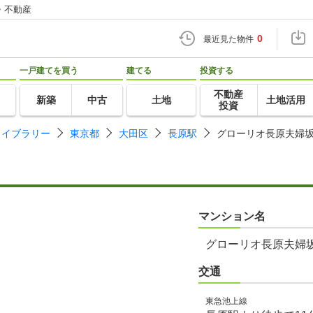
・不動産
0
最近見た物件
一戸建てを買う
建てる
投資する
不動産
新築
中古
土地
土地活用
投資
ライブラリー
東京都
大田区
長原駅
グローリオ長原夫婦
マンション名
グローリオ長原夫婦
交通
東急池上線