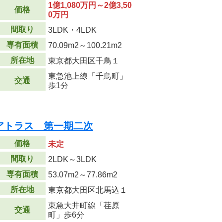
1億1,080万円～2億3,50
価格
0万円
間取り
3LDK・4LDK
専有面積
70.09m
2
～100.21m
2
所在地
東京都大田区千鳥１
東急池上線「千鳥町」
交通
歩1分
アトラス 第一期二次
価格
未定
間取り
2LDK～3LDK
専有面積
53.07m
2
～77.86m
2
所在地
東京都大田区北馬込１
東急大井町線「荏原
交通
町」歩6分