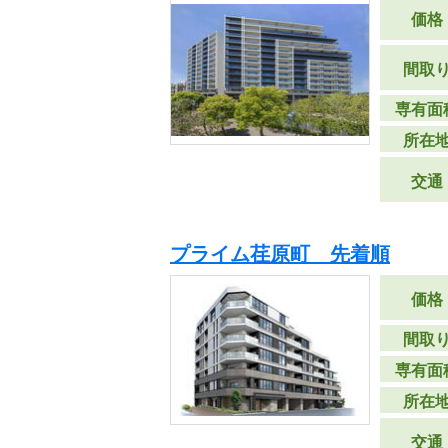
価格
間取
専有面
所在
交通
プライム荏原町 先着順
価格
間取
専有面
所在
交通