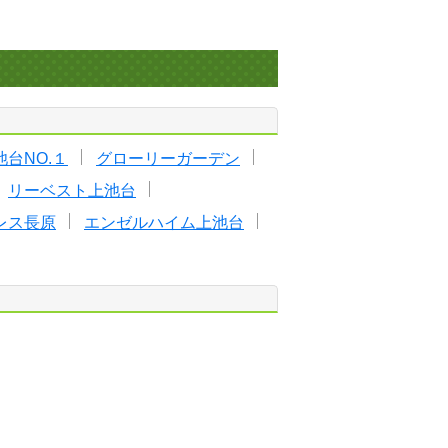
台NO.１
グローリーガーデン
リーベスト上池台
レス長原
エンゼルハイム上池台