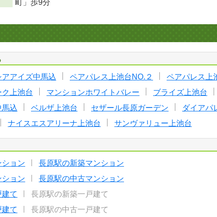
町」歩9分
る
シアアイズ中馬込
ペアパレス上池台NO.２
ペアパレス上池
ーク上池台
マンションホワイトバレー
ブライズ上池台
中馬込
ベルザ上池台
セザール長原ガーデン
ダイアパ
ナイスエスアリーナ上池台
サンヴァリュー上池台
ンション
長原駅の新築マンション
ンション
長原駅の中古マンション
戸建て
長原駅の新築一戸建て
戸建て
長原駅の中古一戸建て