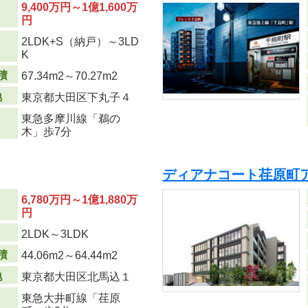
9,400万円～1億1,600万
円
2LDK+S（納戸）～3LD
り
K
積
67.34m
2
～70.27m
2
地
東京都大田区下丸子４
東急多摩川線「鵜の
木」歩7分
ディアナコート荏原町
6,780万円～1億1,880万
円
り
2LDK～3LDK
積
44.06m
2
～64.44m
2
地
東京都大田区北馬込１
東急大井町線「荏原