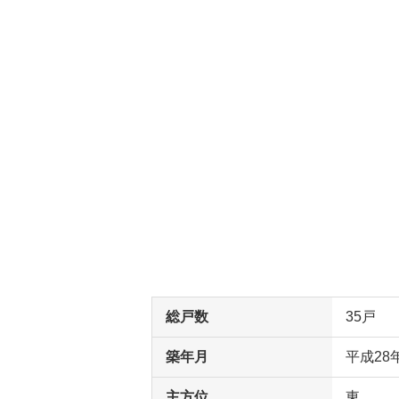
総戸数
35戸
築年月
平成28
主方位
東