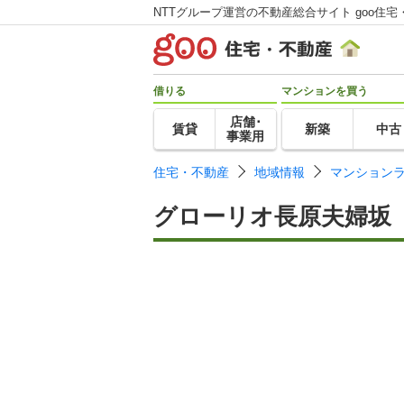
NTTグループ運営の不動産総合サイト goo住宅
借りる
マンションを買う
店舗･
賃貸
新築
中古
事業用
住宅・不動産
地域情報
マンション
グローリオ長原夫婦坂