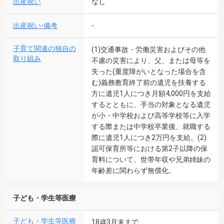
出産祝い
なし
出産祝い-備考
-
子育て関連の独自の
(1)交通事故・労働災害およびその他
取り組み
不慮の災害により、父、または母等を
失った(重度障がいとなった場合を含
む)義務教育終了前の遺児を扶養する
方に遺児1人につき月額4,000円を支給
するとともに、手当の対象となる遺児
が小・中学校および高等学校等に入学
する際または中学校卒業後、就職する
際に遺児1人につき2万円を支給。(2)
認可保育所等における第2子以降の保
育料について、世帯年収や兄弟姉妹の
年齢差に関わらず無償化。
子ども・学生等医療
子ども・学生等医療
18歳3月末まで