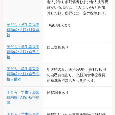
老人控除対象配偶者および老人扶養親
族がいる場合は、1人につき6万円加
算した額。所得には一定の控除あり。
子ども・学生等医療
18歳3月末まで
費助成<入院>対象年
齢
子ども・学生等医療
自己負担あり
費助成<入院>自己負
担
子ども・学生等医療
初診時のみ、医科580円、歯科510円
費助成<入院>自己負
の自己負担あり。 入院時食事療養費
担－備考
の標準負担額の自己負担あり。
子ども・学生等医療
所得制限あり
費助成<入院>所得制
限
子ども・学生等医療
所得税法上の扶養親族(同一生計配偶