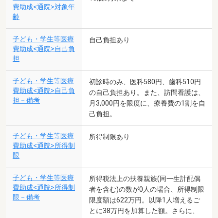
費助成<通院>対象年
齢
子ども・学生等医療
自己負担あり
費助成<通院>自己負
担
子ども・学生等医療
初診時のみ、医科580円、歯科510円
費助成<通院>自己負
の自己負担あり。また、訪問看護は、
担－備考
月3,000円を限度に、療養費の1割を自
己負担。
子ども・学生等医療
所得制限あり
費助成<通院>所得制
限
子ども・学生等医療
所得税法上の扶養親族(同一生計配偶
費助成<通院>所得制
者を含む)の数が0人の場合、所得制限
限－備考
限度額は622万円。以降1人増えるご
とに38万円を加算した額。さらに、