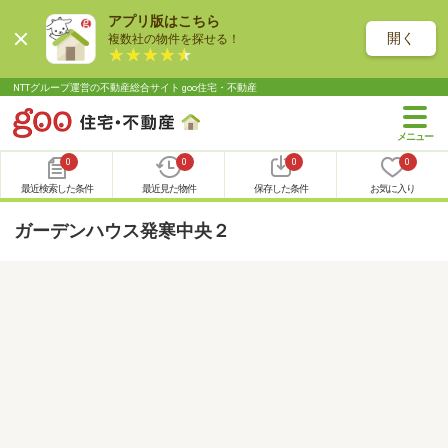
アプリ版はこちら
開く
複数社の物件を探せる！
NTTグループ運営の不動産総合サイト goo住宅・不動産
0
0
0
0
最近検索した条件
最近見た物件
保存した条件
お気に入り
ガーデンハウス発寒中央２