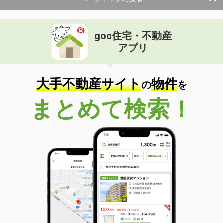
goo住宅・不動産
アプリ
大手不動産サイト
物件
の
を
まとめて検索！