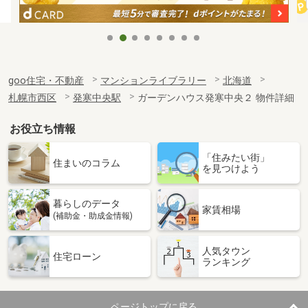
goo住宅・不動産
マンションライブラリー
北海道
札幌市西区
発寒中央駅
ガーデンハウス発寒中央２ 物件詳細
お役立ち情報
「住みたい街」
住まいのコラム
を見つけよう
暮らしのデータ
家賃相場
(補助金・助成金情報)
人気タウン
住宅ローン
ランキング
ページトップに戻る