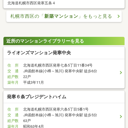
北海道札幌市西区発寒五条４
札幌市西区の「
新築マンション
」をもっと見る
近所のマンションライブラリーを見る
ライオンズマンション発寒中央
住 所
北海道札幌市西区発寒七条5丁目11番34号
交 通
JR函館本線(小樽～旭川) 発寒中央駅 徒歩6分
総戸数
22戸
築年月
平成3年11月
発寒６条プレジデントハイム
住 所
北海道札幌市西区発寒六条5丁目5番1号
交 通
JR函館本線(小樽～旭川) 発寒中央駅 徒歩5分
総戸数
63戸
築年月
昭和63年4月