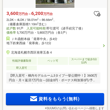
3,600
6,200
万円台～
万円台
2
2
2LDK～4LDK / 56.01m
～86.66m
、
2
（備蓄倉庫面積1.10m
含む）
総戸数
91戸
入居可能時期
即引渡可（諸手続完了後）
価格帯
5,700万円台・5,800万円台（各3戸）
ＪＲ函館本線「発寒中央」歩4分
地下鉄東西線「発寒南」歩12分
北海道札幌市西区発寒五条４
スーパーまで徒歩5分
性能評価書取得
ペット可
以内
即入居可
【即入居可・棟内モデルルーム3タイプ一挙公開中！】3600万
円台・月々返済7万円台～(頭金0円・ボーナス時加算0円/予
定)JR函館本線「発寒中央」駅徒歩4分/「札幌」駅直通8分。
札幌市営地下鉄東西線「発寒南」駅徒歩12分/「大通」駅直通
13分。都心や新千歳空港への好アクセスの14階建91邸、2LDK
資料をもらう(無料)
2
2
～4LDK、56m
台～86m
台で誕生
※SUUMOのお問い合わせページへ移動します