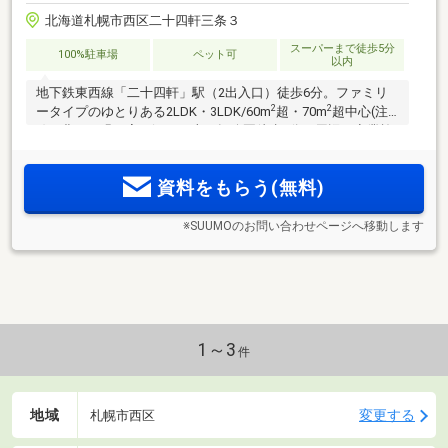
北海道札幌市西区二十四軒三条３
スーパーまで徒歩5分
100%駐車場
ペット可
以内
地下鉄東西線「二十四軒」駅（2出入口）徒歩6分。ファミリ
2
2
ータイプのゆとりある2LDK・3LDK/60m
超・70m
超中心(注
1)。豊かな緑に寄り添う二十四軒公園徒歩2分。周辺に商業施
設充実。カーライフをサポートする敷地内駐車場100％完備(注
2)。全89邸、公園近接スマートレジデンス「ファインレーベ
資料をもらう(無料)
ン札幌二十四軒 THE SEASON」
※SUUMOのお問い合わせページへ移動します
1～3
件
地域
変更する
札幌市西区