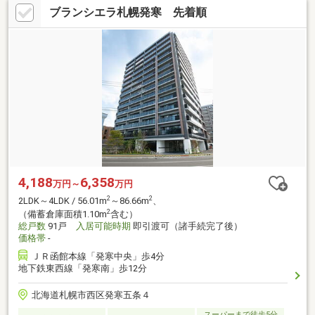
ブランシエラ札幌発寒 先着順
4,188
6,358
万円～
万円
2
2
2LDK～4LDK / 56.01m
～86.66m
、
2
（備蓄倉庫面積1.10m
含む）
総戸数
91戸
入居可能時期
即引渡可（諸手続完了後）
価格帯
-
ＪＲ函館本線「発寒中央」歩4分
地下鉄東西線「発寒南」歩12分
北海道札幌市西区発寒五条４
スーパーまで徒歩5分