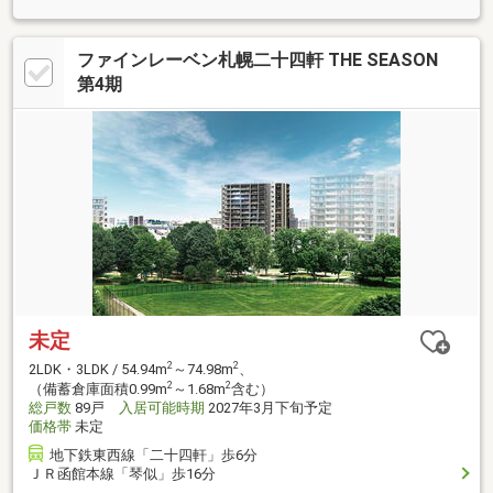
ファインレーベン札幌二十四軒 THE SEASON
第4期
未定
2
2
2LDK・3LDK / 54.94m
～74.98m
、
2
2
（備蓄倉庫面積0.99m
～1.68m
含む）
総戸数
89戸
入居可能時期
2027年3月下旬予定
価格帯
未定
地下鉄東西線「二十四軒」歩6分
ＪＲ函館本線「琴似」歩16分