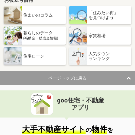
お役立ち情報
「住みたい街」
住まいのコラム
を見つけよう
暮らしのデータ
家賃相場
(補助金・助成金情報)
人気タウン
住宅ローン
ランキング
ページトップに戻る
goo住宅・不動産
アプリ
大手不動産サイト
物件
の
を