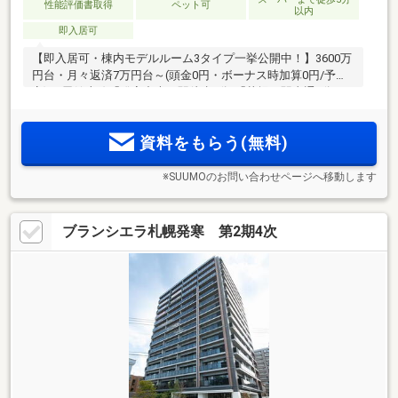
性能評価書取得
ペット可
以内
即入居可
【即入居可・棟内モデルルーム3タイプ一挙公開中！】3600万
円台・月々返済7万円台～(頭金0円・ボーナス時加算0円/予
定)JR函館本線「発寒中央」駅徒歩4分/「札幌」駅直通8分。
札幌市営地下鉄東西線「発寒南」駅徒歩12分/「大通」駅直通
13分。都心や新千歳空港への好アクセスの14階建91邸、2LDK
資料をもらう(無料)
2
2
～4LDK、56m
台～86m
台で誕生
※SUUMOのお問い合わせページへ移動します
ブランシエラ札幌発寒 第2期4次