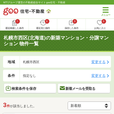
NTTグループ運営の不動産総合サイト goo住宅・不動産
1
0
0
0
最近検索した条件
最近見た物件
保存した条件
お気に入り
札幌市西区(北海道)の新築マンション・分譲マン
ション 物件一覧
地域
変更する
札幌市西区
条件
変更する
指定なし
検索条件を保存
新着メールを受取る
3
件
が該当しました。