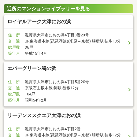
近所のマンションライブラリーを見る
ロイヤルアーク大津におの浜
住 所
滋賀県大津市におの浜4丁目3番23号
交 通
JR東海道本線(琵琶湖線)(米原～京都) 膳所駅 徒歩13分
総戸数
36戸
築年月
平成15年4月
エバーグリーン鳰の浜
住 所
滋賀県大津市におの浜4丁目5番20号
交 通
京阪石山坂本線 錦駅 徒歩12分
総戸数
104戸
築年月
昭和54年2月
リーデンススクエア大津におの浜
住 所
滋賀県大津市におの浜4丁目2番
交 通
JR東海道本線(琵琶湖線)(米原～京都) 膳所駅 徒歩12分