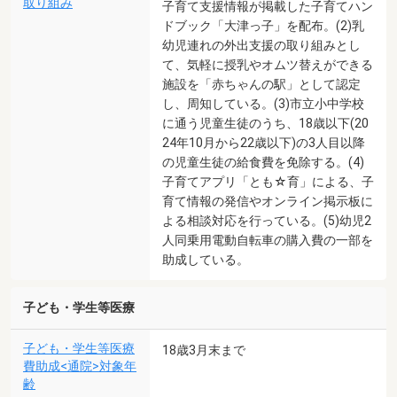
取り組み
子育て支援情報が掲載した子育てハン
ドブック「大津っ子」を配布。(2)乳
幼児連れの外出支援の取り組みとし
て、気軽に授乳やオムツ替えができる
施設を「赤ちゃんの駅」として認定
し、周知している。(3)市立小中学校
に通う児童生徒のうち、18歳以下(20
24年10月から22歳以下)の3人目以降
の児童生徒の給食費を免除する。(4)
子育てアプリ「とも☆育」による、子
育て情報の発信やオンライン掲示板に
よる相談対応を行っている。(5)幼児2
人同乗用電動自転車の購入費の一部を
助成している。
子ども・学生等医療
子ども・学生等医療
18歳3月末まで
費助成<通院>対象年
齢