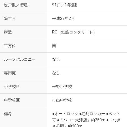
総戸数／階建
91戸／14階建
築年月
平成28年2月
構造
RC（鉄筋コンクリート）
主方位
南
ルーフバルコニー
なし
専用庭
なし
小学校区
平野小学校
中学校区
打出中学校
備考
●オートロック ●宅配ロッカー ●ペット
可 ●「バロー大津店」約250m ●「なぎ
さ公園」約280m