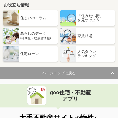
お役立ち情報
「住みたい街」
住まいのコラム
を見つけよう
暮らしのデータ
家賃相場
(補助金・助成金情報)
人気タウン
住宅ローン
ランキング
ページトップに戻る
goo住宅・不動産
アプリ
大手不動産サイト
物件