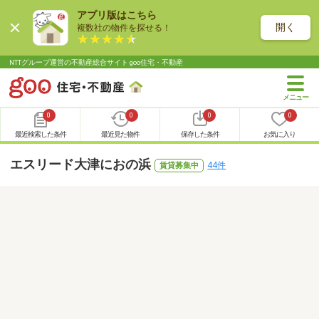
アプリ版はこちら
開く
複数社の物件を探せる！
NTTグループ運営の不動産総合サイト goo住宅・不動産
0
0
0
0
最近検索した条件
最近見た物件
保存した条件
お気に入り
エスリード大津におの浜
44件
賃貸募集中