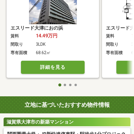
エスリード大津におの浜
エスリード
14.49万円
賃料
賃料
間取り
3LDK
間取り
3
専有面積
68.62㎡
専有面積
6
詳細を見る
立地に基づいたおすすめ物件情報
滋賀県大津市の新築マンション