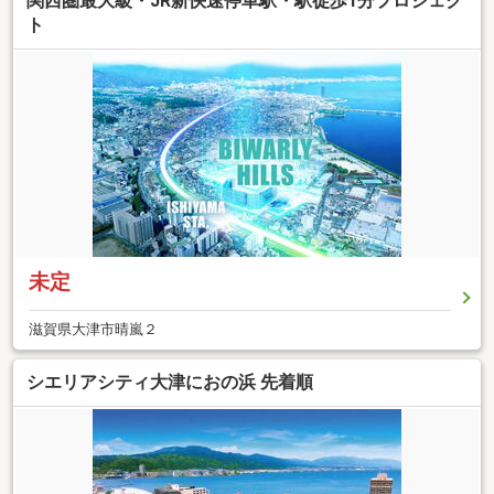
関西圏最大級・JR新快速停車駅・駅徒歩1分プロジェク
ト
未定
滋賀県大津市晴嵐２
シエリアシティ大津におの浜 先着順