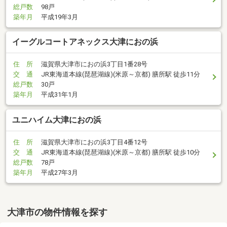
総戸数
98戸
築年月
平成19年3月
イーグルコートアネックス大津におの浜
住 所
滋賀県大津市におの浜3丁目1番28号
交 通
JR東海道本線(琵琶湖線)(米原～京都) 膳所駅 徒歩11分
総戸数
30戸
築年月
平成31年1月
ユニハイム大津におの浜
住 所
滋賀県大津市におの浜3丁目4番12号
交 通
JR東海道本線(琵琶湖線)(米原～京都) 膳所駅 徒歩10分
総戸数
78戸
築年月
平成27年3月
大津市の物件情報を探す