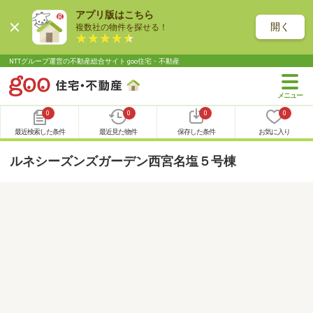
アプリ版はこちら
開く
複数社の物件を探せる！
NTTグループ運営の不動産総合サイト goo住宅・不動産
0
0
0
0
最近検索した条件
最近見た物件
保存した条件
お気に入り
ルネシーズンズガーデン西宮名塩５号棟