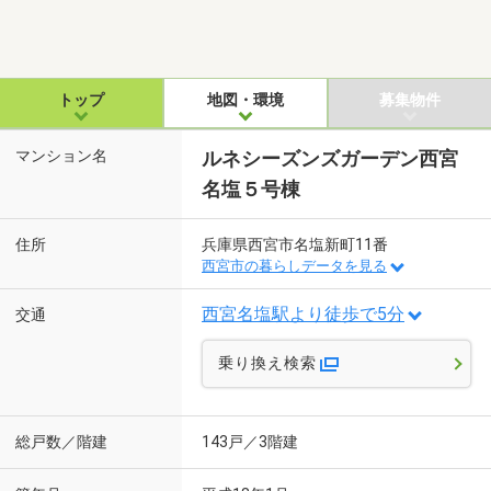
トップ
地図・環境
募集物件
マンション名
ルネシーズンズガーデン西宮
名塩５号棟
住所
兵庫県西宮市名塩新町11番
西宮市の暮らしデータを見る
西宮名塩駅より徒歩で5分
交通
乗り換え検索
総戸数／階建
143戸／3階建