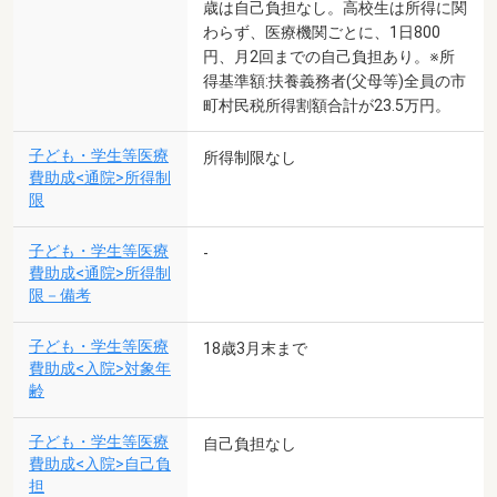
歳は自己負担なし。高校生は所得に関
わらず、医療機関ごとに、1日800
円、月2回までの自己負担あり。※所
得基準額:扶養義務者(父母等)全員の市
町村民税所得割額合計が23.5万円。
子ども・学生等医療
所得制限なし
費助成<通院>所得制
限
子ども・学生等医療
-
費助成<通院>所得制
限－備考
子ども・学生等医療
18歳3月末まで
費助成<入院>対象年
齢
子ども・学生等医療
自己負担なし
費助成<入院>自己負
担