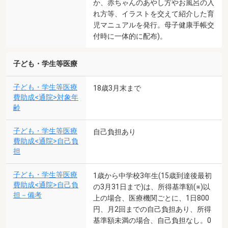
か、赤ちゃんのあやし方やお風呂の入
れ方等、イラストを交えて紹介した育
児マニュアルを発行。母子健康手帳交
付時に一体的に配布)。
子ども・学生等医療
子ども・学生等医療
18歳3月末まで
費助成<通院>対象年
齢
子ども・学生等医療
自己負担あり
費助成<通院>自己負
担
子ども・学生等医療
1歳から中学校3年生(15歳到達後最初
費助成<通院>自己負
の3月31日まで)は、所得基準額(※)以
担－備考
上の場合、医療機関ごとに、1日800
円、月2回までの自己負担あり、所得
基準額未満の場合、自己負担なし。0