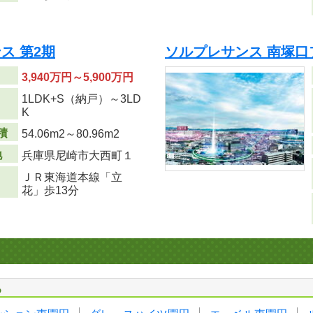
ス 第2期
ソルプレサンス 南塚口
3,940万円～5,900万円
1LDK+S（納戸）～3LD
り
K
積
54.06m
2
～80.96m
2
地
兵庫県尼崎市大西町１
ＪＲ東海道本線「立
花」歩13分
る