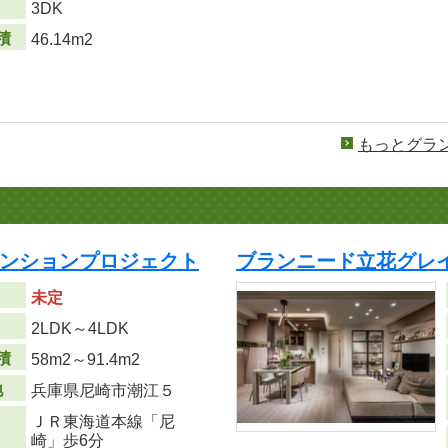
り
3DK
積
46.14m2
もっとグラ
マンションプロジェクト
ブランニード立花グレイ
未定
り
2LDK～4LDK
積
58m
2
～91.4m
2
地
兵庫県尼崎市潮江５
ＪＲ東海道本線「尼
崎」歩6分