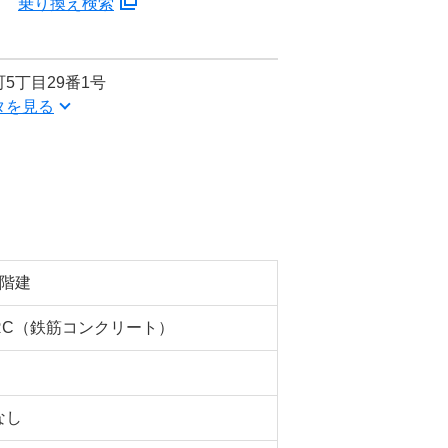
分
乗り換え検索
5丁目29番1号
タを見る
5階建
RC（鉄筋コンクリート）
なし