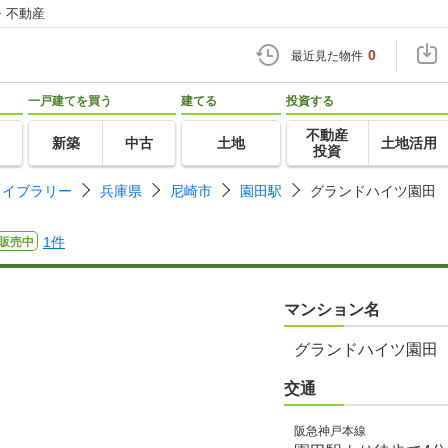
・不動産
0
最近見た物件
一戸建てを買う
建てる
投資する
不動産
新築
中古
土地
土地活用
投資
ライブラリー
兵庫県
尼崎市
園田駅
グランドハイツ園田
1件
販売中
マンション名
グランドハイツ園田
交通
阪急神戸本線