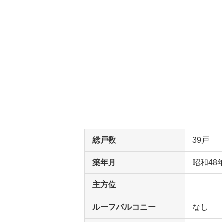
総戸数
39戸
築年月
昭和48
主方位
ルーフバルコニー
なし