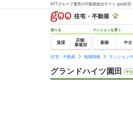
NTTグループ運営の不動産総合サイト goo住宅
借りる
マンションを買う
店舗･
賃貸
新築
中古
事業用
住宅・不動産
地域情報
マンション
グランドハイツ園田
中古