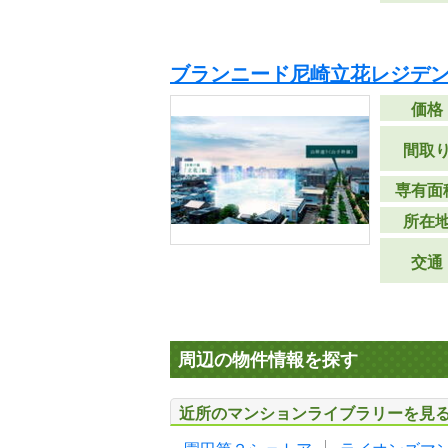
ブランニード尼崎立花レジデン
価格
間取
専有面
所在
交通
周辺の物件情報を探す
近所のマンションライブラリーを見