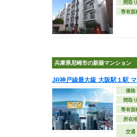
間取
専有面
兵庫県尼崎市の新築マンション
JR神戸線最大級 大阪駅１駅 
価格
間取
専有面
所在
交通