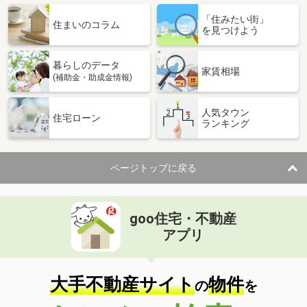
「住みたい街」
住まいのコラム
を見つけよう
暮らしのデータ
家賃相場
(補助金・助成金情報)
人気タウン
住宅ローン
ランキング
ページトップに戻る
goo住宅・不動産
アプリ
大手不動産サイト
物件
の
を