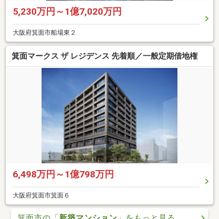
5,230万円～1億7,020万円
大阪府箕面市船場東２
箕面マークス ザ レジデンス 先着順／一般定期借地権
6,498万円～1億798万円
大阪府箕面市箕面６
箕面市の「
新築マンション
」をもっと見る