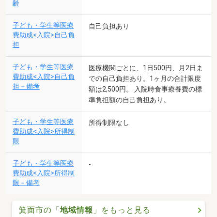
齢
子ども・学生等医療
自己負担あり
費助成<入院>自己負
担
子ども・学生等医療
医療機関ごとに、1日500円、月2日ま
費助成<入院>自己負
での自己負担あり。1ヶ月の合計限度
担－備考
額は2,500円。 入院時食事療養費の標
準負担額の自己負担あり。
子ども・学生等医療
所得制限なし
費助成<入院>所得制
限
子ども・学生等医療
-
費助成<入院>所得制
限－備考
箕面市の「
地域情報
」をもっと見る