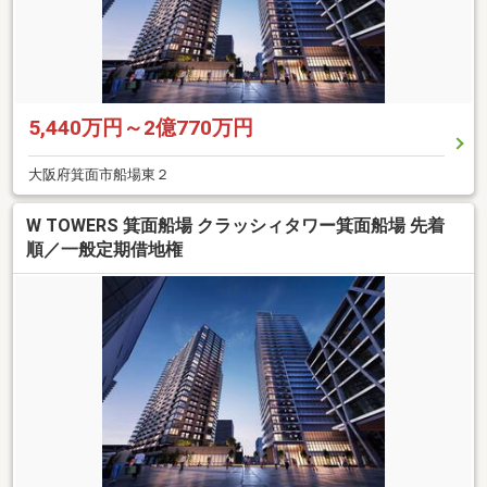
5,440万円～2億770万円
大阪府箕面市船場東２
W TOWERS 箕面船場 クラッシィタワー箕面船場 先着
順／一般定期借地権