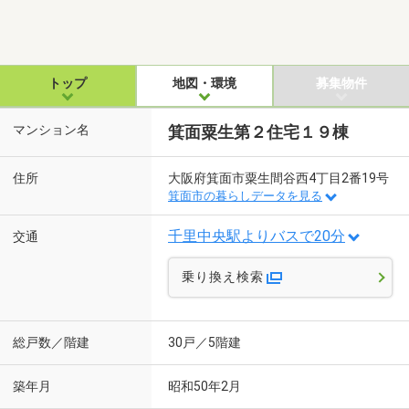
トップ
地図・環境
募集物件
マンション名
箕面粟生第２住宅１９棟
住所
大阪府箕面市粟生間谷西4丁目2番19号
箕面市の暮らしデータを見る
千里中央駅よりバスで20分
交通
乗り換え検索
総戸数／階建
30戸／5階建
築年月
昭和50年2月