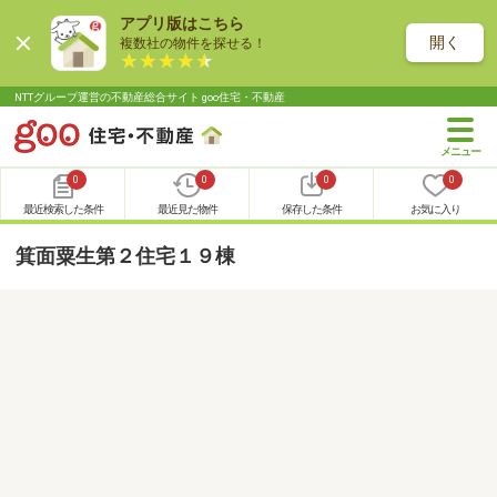
アプリ版はこちら
開く
複数社の物件を探せる！
NTTグループ運営の不動産総合サイト goo住宅・不動産
0
0
0
0
最近検索した条件
最近見た物件
保存した条件
お気に入り
箕面粟生第２住宅１９棟