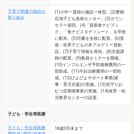
子育て関連の独自の
(1)小中一貫校の施設一体型。(2)豊能
取り組み
広域子ども急病センター。(3)カウン
セラー巡回。(4)「箕面食ナビブッ
ク」「食ナビスタディシート」を学校
に配布。(5)司書を全校に配置。(6)箕
面・世界子どもの本アカデミー賞創
設。(7)子育て情報を発信。(8)支援講
師の配置。(9)教員セミナーを開催。
(10)インフルエンザ予防接種費用の一
部助成。(11)不妊治療費用の一部助
成。(12)ぴよぴよサポート事業(家
事・育児支援)の実施。(13)見守りお
むつ定期便事業の実施。(14)保育・幼
児教育センターの設置。
子ども・学生等医療
子ども・学生等医療
18歳3月末まで
費助成<通院>対象年