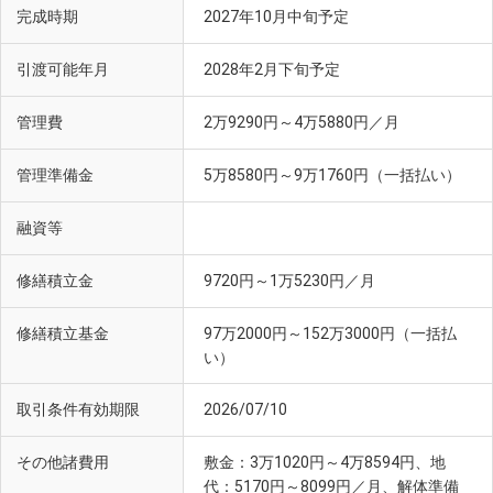
完成時期
2027年10月中旬予定
みのおキューズモール(徒歩24分／車6分・約1910m)
引渡可能年月
2028年2月下旬予定
管理費
2万9290円～4万5880円／月
管理準備金
5万8580円～9万1760円（一括払い）
融資等
修繕積立金
9720円～1万5230円／月
修繕積立基金
97万2000円～152万3000円（一括払
い）
取引条件有効期限
2026/07/10
その他諸費用
敷金：3万1020円～4万8594円、地
代：5170円～8099円／月、解体準備