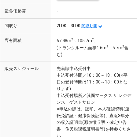
最多価格帯
-
間取り
2LDK～3LDK
間取り図
2
2
専有面積
67.48m
～105.7m
、
2
2
(トランクルーム面積1.6m
～5.7m
含
む)
販売スケジュール
先着順申込受付中
申込受付時間／10：00～18：00(※平
日の受付時間は11：00～18：00とな
ります)
申込受付場所／箕面マークス ザ レジデ
ンス ゲストサロン
※申込の際は、認印、本人確認資料(運
転免許証・健康保険証等)、直近3年分
の収入証明書(源泉徴収票・確定申告
書・住民税課税証明書等)を持参くださ
い。