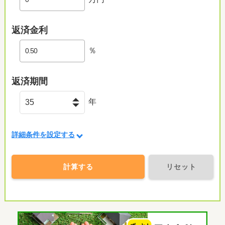
返済金利
％
返済期間
年
詳細条件を設定する
計算する
リセット