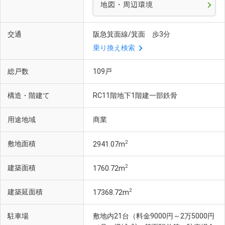
地図・周辺環境
交通
阪急箕面線/箕面 歩3分
乗り換え検索
総戸数
109戸
構造・階建て
RC11階地下1階建一部鉄骨
用途地域
商業
2
敷地面積
2941.07m
2
建築面積
1760.72m
2
建築延面積
17368.72m
駐車場
敷地内21台（料金9000円～2万5000円