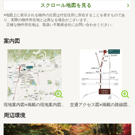
スクロール地図を見る
※地図上に表示される物件の位置は付近住所に所在することを表すものであ
り、実際の物件所在地とは異なる場合がございます。
正確な物件所在地は、取扱い不動産会社にお問い合わせください。
案内図
現地案内図※掲載の現地案内図は簡略化した地図(2025年9月時点)を基に描き起こしたもので、建物の形状・距離・色等は実際とは異なります。周辺の道路・建物などについては一部簡略化しております。また、表現されている樹木は航空写真を基に凡その位置に作図しております。なお、表現されている周辺建物・施設等は2025年2月時点のものです。※周辺環境は将来変わる場合があります。
交通アクセス図※掲載の路線図は一部路線・駅などを抜粋して表記しています。
周辺環境