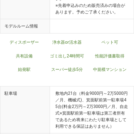
※先着申込みのため販売済みの場合が
あります。予めご了承ください。
モデルルーム情報
ディスポーザー
浄水器or活水器
ペット可
共有設備
ゴミ出し24時間可
性能評価書取得
始発駅
スーパー徒歩5分
中規模マンション
駐車場
敷地内21台（料金9000円～2万5000円
／月、機械式)、箕面駅前第一駐車場4
5台(料金2万円～2万3000円／月、自走
式※箕面駅前第一駐車場は第三者所有
であるため将来にわたり駐車場として
利用できる保証はありません）