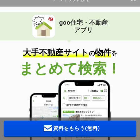
goo住宅・不動産
アプリ
大手不動産サイト
物件
の
を
まとめて検索！
資料をもらう(無料)