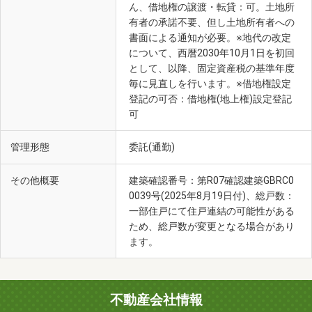
ん、借地権の譲渡・転貸：可。土地所
有者の承諾不要、但し土地所有者への
書面による通知が必要。※地代の改定
について、西暦2030年10月1日を初回
として、以降、固定資産税の基準年度
毎に見直しを行います。※借地権設定
登記の可否：借地権(地上権)設定登記
可
管理形態
委託(通勤)
その他概要
建築確認番号：第R07確認建築GBRC0
0039号(2025年8月19日付)、総戸数：
一部住戸にて住戸連結の可能性がある
ため、総戸数が変更となる場合があり
ます。
不動産会社情報