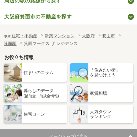
周辺の駅の路線から探す
大阪府箕面市の不動産を探す
goo住宅・不動産
新築マンション
大阪府
箕面市
箕面駅
箕面マークス ザ レジデンス
お役立ち情報
「住みたい街」
住まいのコラム
を見つけよう
暮らしのデータ
家賃相場
(補助金・助成金情報)
人気タウン
住宅ローン
ランキング
ページトップに戻る