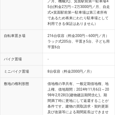
／月、機械式)、箕面駅前第一駐車場4
5台(料金2万円～2万3000円／月、自走
式※箕面駅前第一駐車場は第三者所有
であるため将来にわたり駐車場として
利用できる保証はありません）
自転車置き場
216台収容（料金200円～600円／月）
ラック式205台、平置き5台、子ども用
平置6台
バイク置場
-
ミニバイク置場
8台収容（料金2000円／月）
敷地の権利形態
借地権の準共有、一般定期借地権、地
上権、借地期間：2024年11月6日～20
98年2月28日(建物建設期間含む)。期
間満了時に更地にして返還することが
条件です。建物の買取請求・契約更新
及び改築等による期間延長はできませ