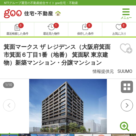
NTTグループ運営の不動産総合サイト goo住宅・不動産
0
1
0
0
最近検索した条件
最近見た物件
保存した条件
お気に入り
箕面マークス ザ レジデンス（大阪府箕面
市箕面６丁目1番（地番） 箕面駅 東京建
物）新築マンション・分譲マンション
情報提供元
SUUMO
1
/
10