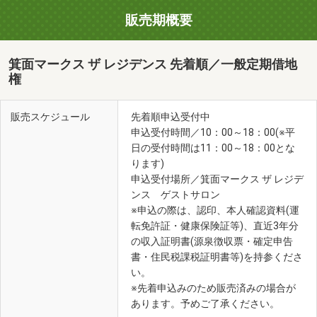
販売期概要
箕面マークス ザ レジデンス 先着順／一般定期借地
権
販売スケジュール
先着順申込受付中
申込受付時間／10：00～18：00(※平
日の受付時間は11：00～18：00とな
ります)
箕面市立中央図書館・箕面市立メイプルホール(徒歩8分)
申込受付場所／箕面マークス ザ レジデ
ンス ゲストサロン
※申込の際は、認印、本人確認資料(運
転免許証・健康保険証等)、直近3年分
の収入証明書(源泉徴収票・確定申告
書・住民税課税証明書等)を持参くださ
い。
※先着申込みのため販売済みの場合が
あります。予めご了承ください。