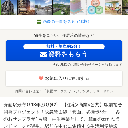
画像の一覧を見る（10枚）
物件を見たい、住環境の情報など
無料・簡単約2分！
資料をもらう
※SUUMOのお問い合わせページへ移動します
お気に入りに追加する
お問い合わせ先
「箕面マークス ザ レジデンス」ゲストサロン
箕面駅最寄り18年ぶり(※2)！【住宅×商業×公共】駅前複合
開発プロジェクト！阪急箕面線「箕面」駅徒歩3分。「み
のおサンプラザ1号館」再生事業として、箕面の新たなラ
ンドマークが誕生。駅前を中心に集積する生活利便施設