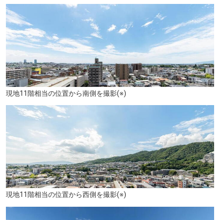
明治の森箕面 音羽山荘(徒歩8分)
現地11階相当の位置から南側を撮影(※)
現地11階相当の位置から西側を撮影(※)
YUZUYA 橋本亭(徒歩6分)