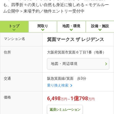
も、四季折々の美しい自然も身近に愉しめる＜モデルルー
ム公開中＞来場予約／物件エントリー受付中
トップ
間取り
地図・環境
設備・施設
マンション名
箕面マークス ザ レジデンス
住所
大阪府箕面市箕面６丁目1番（地番）
地図・周辺環境
交通
阪急箕面線/箕面 歩3分
乗り換え検索
価格
6,498
1億798
万円～
万円
返済シミュレーション