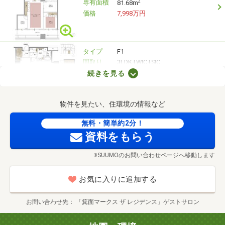
専有面積
2
81.68m
価格
7,998万円
タイプ
F1
間取り
3LDK+WIC+SIC
専有面積
2
80.69m
続きを見る
価格
7,698万円
物件を見たい、住環境の情報など
タイプ
H
無料・簡単約2分！
間取り
3LDK+WIC+SIC+N
資料をもらう
専有面積
2
105.7m
価格
9,998万円
※SUUMOのお問い合わせページへ移動します
タイプ
J2
お気に入りに追加する
間取り
3LDK+WIC+N
専有面積
2
99.31m
お問い合わせ先
「箕面マークス ザ レジデンス」ゲストサロン
価格
1億798万円