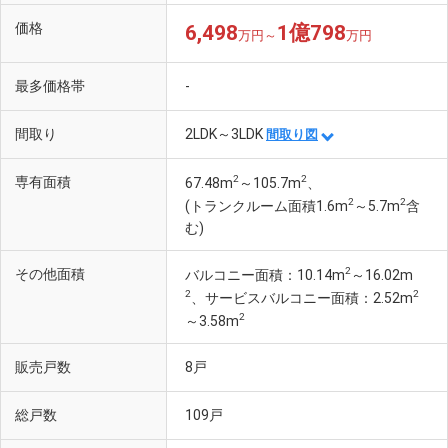
価格
6,498
1億798
万円～
万円
最多価格帯
-
間取り
2LDK～3LDK
間取り図
もみじストリート(徒歩1分)
2
2
専有面積
67.48m
～105.7m
、
2
2
(トランクルーム面積1.6m
～5.7m
含
む)
2
その他面積
バルコニー面積：10.14m
～16.02m
2
2
、サービスバルコニー面積：2.52m
2
～3.58m
販売戸数
8戸
総戸数
109戸