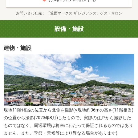
お問い合わせ先
「箕面マークス ザ レジデンス」ゲストサロン
設備・施設
建物・施設
箕面公園(徒歩7分)
現地11階相当の位置から北側を撮影(※現地約36mの高さ(11階相当)
の位置から撮影(2023年8月)したもので、実際の住戸から撮影した
ものではなく、周辺環境は将来にわたって保証されるものではあり
ません。また、季節・天候等により異なる場合があります)