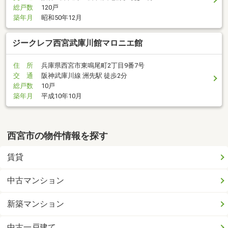
総戸数
120戸
築年月
昭和50年12月
ジークレフ西宮武庫川館マロニエ館
住 所
兵庫県西宮市東鳴尾町2丁目9番7号
交 通
阪神武庫川線 洲先駅 徒歩2分
総戸数
10戸
築年月
平成10年10月
西宮市の物件情報を探す
賃貸
中古マンション
新築マンション
中古一戸建て