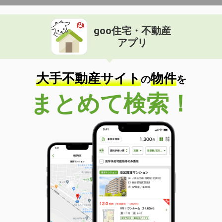
goo住宅・不動産
アプリ
大手不動産サイト
物件
の
を
まとめて検索！