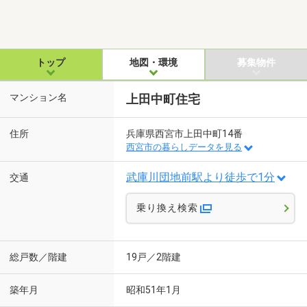
トップ
地図・環境
募集物件
マンション名
上田中町住宅
住所
兵庫県西宮市上田中町14番
西宮市の暮らしデータを見る
武庫川団地前駅より徒歩で1分
交通
乗り換え検索
総戸数／階建
19戸／2階建
築年月
昭和51年1月