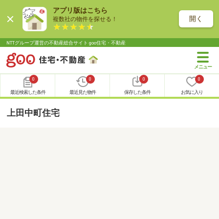
アプリ版はこちら
開く
複数社の物件を探せる！
NTTグループ運営の不動産総合サイト goo住宅・不動産
0
0
0
0
最近検索した条件
最近見た物件
保存した条件
お気に入り
上田中町住宅