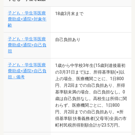
子ども・学生等医療
18歳3月末まで
費助成<通院>対象年
齢
子ども・学生等医療
自己負担あり
費助成<通院>自己負
担
子ども・学生等医療
1歳から中学校3年生(15歳到達後最初
費助成<通院>自己負
の3月31日まで)は、所得基準額(※)以
担－備考
上の場合、医療機関ごとに、1日800
円、月2回までの自己負担あり、所得
基準額未満の場合、自己負担なし。0
歳は自己負担なし。高校生は所得に関
わらず、医療機関ごとに、1日800
円、月2回までの自己負担あり。※所
得基準額:扶養義務者(父母等)全員の市
町村民税所得割額合計が23.5万円。