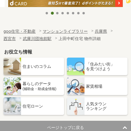
goo住宅・不動産
マンションライブラリー
兵庫県
西宮市
武庫川団地前駅
上田中町住宅 物件詳細
お役立ち情報
「住みたい街」
住まいのコラム
を見つけよう
暮らしのデータ
家賃相場
(補助金・助成金情報)
人気タウン
住宅ローン
ランキング
ページトップに戻る