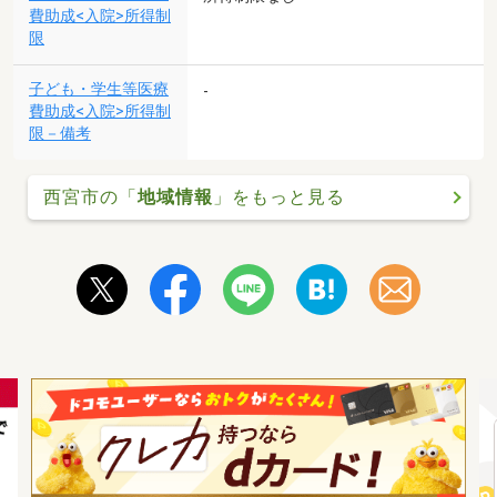
費助成<入院>所得制
限
子ども・学生等医療
-
費助成<入院>所得制
限－備考
西宮市の「
地域情報
」をもっと見る