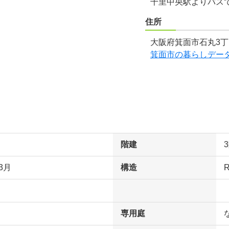
千里中央駅よりバスで
住所
大阪府箕面市石丸3丁
箕面市の暮らしデー
階建
3月
構造
専用庭