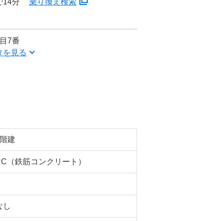
14分
乗り換え検索
目7番
タを見る
3階建
RC（鉄筋コンクリート）
なし