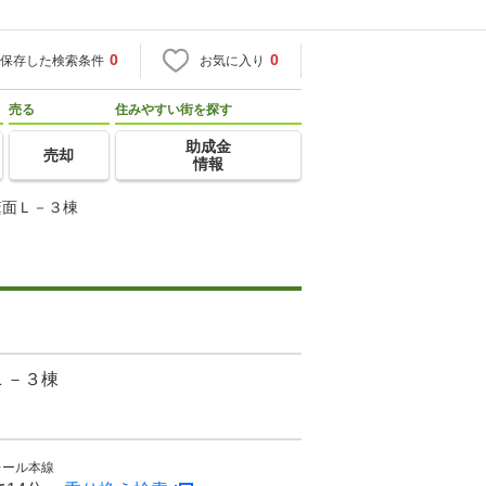
0
0
保存した検索条件
お気に入り
売る
住みやすい街を探す
助成金
売却
情報
箕面Ｌ－３棟
Ｌ－３棟
レール本線