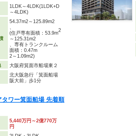
1LDK～4LDK(1LDK+D
り
～4LDK)
54.37m
2
～125.89m
2
、
2
(住戸専有面積：53.9m
積
～125.31m
2
、専有トランクルーム
面積：0.47m
2
～1.09m
2
)
地
大阪府箕面市船場東２
北大阪急行「箕面船場
阪大前」歩1分
リアタワー箕面船場 先着順
5,440万円～2億770万
円
り
2LDK・3LDK