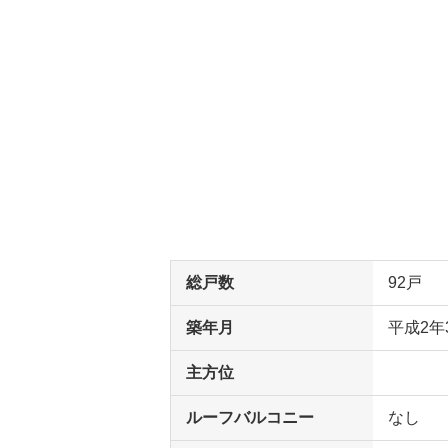
総戸数
92戸
築年月
平成2年
主方位
ルーフバルコニー
なし