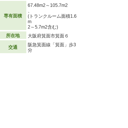
67.48m
2
～105.7m
2
、
専有面積
(トランクルーム面積1.6
m
2
～5.7m
2
含む)
所在地
大阪府箕面市箕面６
阪急箕面線「箕面」歩3
交通
分