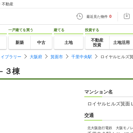
・不動産
0
最近見た物件
一戸建てを買う
建てる
投資する
不動産
新築
中古
土地
土地活用
投資
ライブラリー
大阪府
箕面市
千里中央駅
ロイヤルヒルズ
－３棟
マンション名
ロイヤルヒルズ箕面
交通
北大阪急行電鉄 大阪モノ