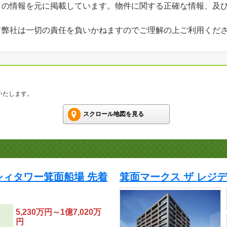
」の情報を元に掲載しています。物件に関する正確な情報、及
て弊社は一切の責任を負いかねますのでご理解の上ご利用くだ
いたします。
スクロール地図を見る
ッシィタワー箕面船場 先着
箕面マークス ザ レジ
5,230万円～1億7,020万
円