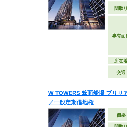
間取
専有面
所在
交通
W TOWERS 箕面船場 ブリ
／一般定期借地権
価格
間取