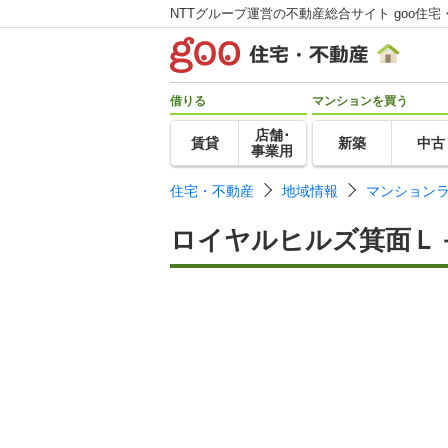
NTTグループ運営の不動産総合サイト goo住宅
借りる
マンションを買う
店舗･
賃貸
新築
中古
事業用
住宅・不動産
地域情報
マンション
ロイヤルヒルズ箕面Ｌ