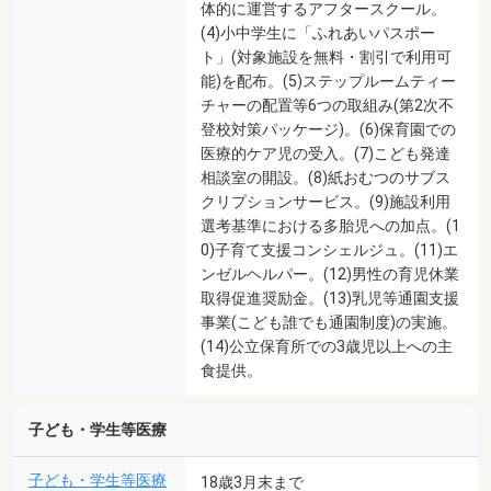
体的に運営するアフタースクール。
(4)小中学生に「ふれあいパスポー
ト」(対象施設を無料・割引で利用可
能)を配布。(5)ステップルームティー
チャーの配置等6つの取組み(第2次不
登校対策パッケージ)。(6)保育園での
医療的ケア児の受入。(7)こども発達
相談室の開設。(8)紙おむつのサブス
クリプションサービス。(9)施設利用
選考基準における多胎児への加点。(1
0)子育て支援コンシェルジュ。(11)エ
ンゼルヘルパー。(12)男性の育児休業
取得促進奨励金。(13)乳児等通園支援
事業(こども誰でも通園制度)の実施。
(14)公立保育所での3歳児以上への主
食提供。
子ども・学生等医療
子ども・学生等医療
18歳3月末まで