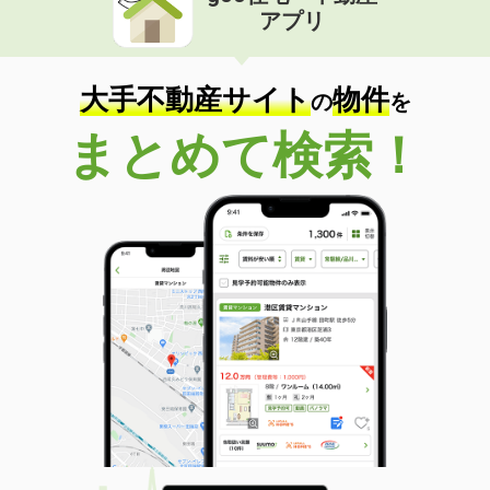
アプリ
大手不動産サイト
物件
の
を
まとめて検索！