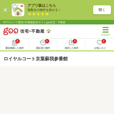
アプリ版はこちら
開く
複数社の物件を探せる！
NTTグループ運営の不動産総合サイト goo住宅・不動産
0
0
0
0
最近検索した条件
最近見た物件
保存した条件
お気に入り
ロイヤルコート京葉蘇我参番館