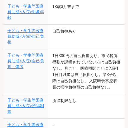
子ども・学生等医療
18歳3月末まで
費助成<入院>対象年
齢
子ども・学生等医療
自己負担あり
費助成<入院>自己負
担
子ども・学生等医療
1日300円の自己負担あり。市民税所
費助成<入院>自己負
得割が課税されていない方は自己負担
担－備考
なし。月ごと、医療機関ごとに入院1
1日目以降は自己負担なし。第3子以
降は自己負担なし。 入院時食事療養
費の標準負担額の自己負担なし。
子ども・学生等医療
所得制限なし
費助成<入院>所得制
限
子ども・学生等医療
-