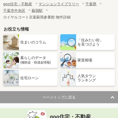
goo住宅・不動産
マンションライブラリー
千葉県
千葉市中央区
蘇我駅
ロイヤルコート京葉蘇我参番館 物件詳細
お役立ち情報
「住みたい街」
住まいのコラム
を見つけよう
暮らしのデータ
家賃相場
(補助金・助成金情報)
人気タウン
住宅ローン
ランキング
ページトップに戻る
goo住宅・不動産