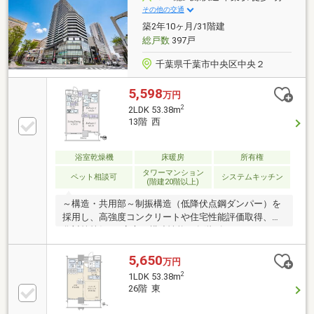
その他の交通
築2年10ヶ月/31階建
総戸数
397戸
千葉県千葉市中央区中央２
5,598
万円
2
2LDK 53.38m
13階 西
浴室乾燥機
床暖房
所有権
タワーマンション
ペット相談可
システムキッチン
(階建20階以上)
～構造・共用部～制振構造（低降伏点鋼ダンパー）を
採用し、高強度コンクリートや住宅性能評価取得、劣
化対策等級3と安心の構造性能。各階ゴミステーショ
ン、顔認証オートロックを含むトリプルセキュリテ
ィ、フィットネスルームなど共用設備も充実。～専有
5,650
万円
部分・仕様～ガスコンロ未使用（食洗機・ディスポー
2
1LDK 53.38m
ザー付）、TES温水式床暖房、浴室暖房乾燥機付の低
26階 東
床ユニットバスを採用。玄関・トイレ・洗面床はタイ
ルへ変更し、タンクレストイレ（自動開閉機能付）を