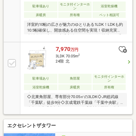
採用。キッチン・洗面はフィオレストーンへグレード
モニタ付インターホ
駐車場あり
浴室乾燥機
ン
アップ、水栓や浴室照明も上位仕様。リビングにはエ
床暖房
所有権
ペット相談可
コカラット、アクセントクロスを施工しております。
洋室約10帖の広さが魅力のゆとりある1LDK！LDKも約
10.5帖確保し、開放感ある住空間を実現！収納充実で
生活動線も良好、床暖房付きのリビングで快適にお過
ごしいただけます！朝日が差し込む東向きで、明るさ
と清潔感のある室内が魅力です！
7,970
万円
2
3LDK 70.05m
24階 北
モニタ付インターホ
駐車場あり
角部屋
ン
浴室乾燥機
床暖房
所有権
◇北東角部屋、専有部分70.05㎡の3LDK◇JR総武線
「千葉駅」徒歩9分◇京成電鉄千葉線「千葉中央駅」
徒歩5分◇千葉都市モノレール線「葭川公園駅」徒歩2
分◇ペット飼育可能（但し、管理規約による制限あ
り）～充実した設備・仕様～◎LDに床暖房 ◎ディス
エクセレントザタワー
ポーザー ◎食器洗浄乾燥機◎浄水器一体型水栓 ◎
浴室暖房乾燥機 ◎オートバス◎車寄せ ◎24時間セ