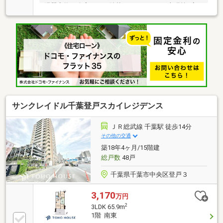
湯器交換、全室クロス貼替、フローリング上張等■安
心のオートロック、モニター付きインターホン■設備
充実（浴室乾燥機、ウォッシュレット付きトイレ等）
■室内丁寧にご使用です。
サンクレイドル千葉登戸スカイレジデンス
ＪＲ総武線 千葉駅 徒歩14分
その他の交通
築18年4ヶ月/15階建
総戸数
48戸
千葉県千葉市中央区登戸３
3,170
万円
2
3LDK 65.9m
1階 南東