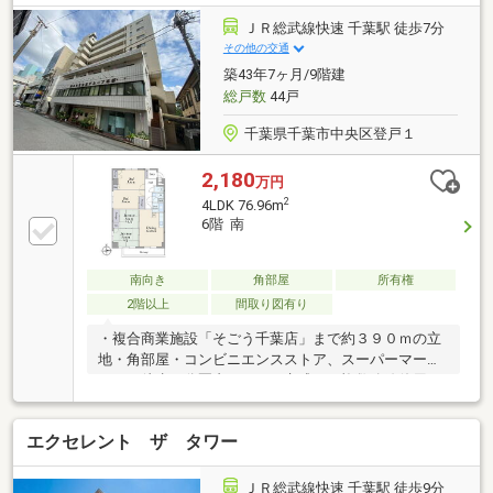
新規交換・完工後クリーニング・引渡前鍵交換 他
(2026年7月上旬完成予定)
ＪＲ総武線快速 千葉駅 徒歩7分
その他の交通
築43年7ヶ月/9階建
総戸数
44戸
千葉県千葉市中央区登戸１
2,180
万円
2
4LDK 76.96m
6階 南
南向き
角部屋
所有権
2階以上
間取り図有り
・複合商業施設「そごう千葉店」まで約３９０ｍの立
地・角部屋・コンビニエンスストア、スーパーマーケ
ットが徒歩５分圏内・ＪＲや京成など複数路線使用可
能・「ペリエ千葉（千葉駅直結）」「そごう千葉店」
等、多様な商業施設が集まる「千葉」駅周辺が生活圏
エクセレント ザ タワー
内・南向きバルコニーに面したダイニングキッチン・
２面採光の和室（約６畳）
ＪＲ総武線快速 千葉駅 徒歩9分