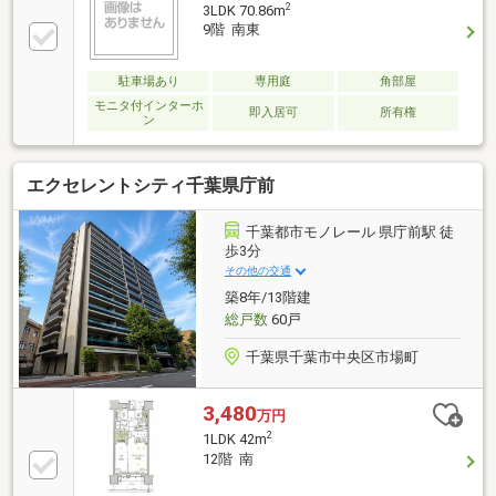
エリアのため落ち着いた雰囲気も感じられて魅力的♪
2
3LDK 70.86m
日本のさくら名所100選にも選ばれた「亥鼻公園（千
9階 南東
葉城）」など自然を身近に感じられる環境も◎▽物件
のPOINT▽・全居室収納有・２４時間ゴミ出し可・エ
駐車場あり
専用庭
角部屋
レベーター有・宅配ボックス有・ペット相談可・浴室
乾燥機有・温水洗浄便座有・食洗乾燥機有※サービス
モニタ付インターホ
即入居可
所有権
ン
バルコニー３．０５m2有
エクセレントシティ千葉県庁前
千葉都市モノレール 県庁前駅 徒
歩3分
その他の交通
築8年/13階建
総戸数
60戸
千葉県千葉市中央区市場町
3,480
万円
2
1LDK 42m
12階 南