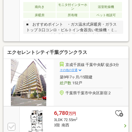
モニタ付インターホ
南向き
浴室乾燥機
ン
床暖房
所有権
ペット相談可
■ おすすめポイント ・ガス温水式床暖房・ガラス
トップ３口コンロ・ビルトイン食器洗い乾燥機・ミス
トサウナ付き浴室暖房乾燥機・浴槽は魔法便浴槽・キ
ッチンはホーローパネル・手洗いカウンター付タンク
レストイレ・照明付三面鏡 洗面化粧台・断熱性に優
エクセレントシティ千葉グランクラス
れた複層ガラス・シューズインクローク・ＬＤと洋室
５．０畳の間仕切りはスライディングウォール仕様・
オーダメイド食器棚付・ＬＤエアコン付・洋室ホスク
京成千原線 千葉中央駅 徒歩3分
リーン付・玄関手摺り付・宅配ＢＯＸ
その他の交通
築9年7ヶ月/15階建
総戸数
152戸
千葉県千葉市中央区新宿２
6,780
万円
2
3LDK 72.55m
3階 南西