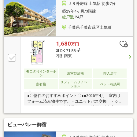
生涯サポート】売って終わりではなく、お引渡し後も
ＪＲ外房線 土気駅 徒歩7分
一生涯お守りします。◆HPにて【写真付きお客様の
築29年4ヶ月/3階建
声】1400件以上公開中！◆お問合せは【資料請求】又
総戸数
24戸
は【 0120-104-273 】まで！
千葉県千葉市緑区土気町
1,680
万円
2
3LDK 71.88m
2階 南東
モニタ付インターホ
浴室乾燥機
即入居可
ン
リフォームリノベー
所有権
ペット相談可
ション
●〇物件のおすすめポイント〇●■2026年4月 室内リ
フォーム済み物件です。・ユニットバス交換 ・シス
テムキッチン交換（食洗器付き）・洗面化粧台交
換 ・お手洗い交換・フローリング張替え・全室ク
ロス張替え（アクセントクロス使用）・ダウンライト
ビューパレー御宿
設置 ・シーリングライト設置・カーテンレール設
置・クッションフロア貼替・バルコニー洗浄 ・ス
イッチ、コンセントパネル交換・ハウスクリーニング