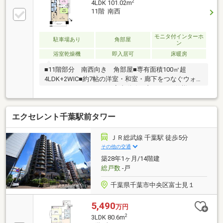
2
4LDK 101.02m
ださい。■独自のFP相談【未来カレンダー】資金計画
11階 南西
の漠然とした不安を『見える化』して幸せな未来への
スタートを切りましょう。■業界初の無料アフターサ
ポート【TOHO HOUSE CLUB】ご購入後もお客様の
モニタ付インターホ
駐車場あり
角部屋
ン
『住まい』と『暮らし』の安心・安全を無料で守りま
浴室乾燥機
即入居可
床暖房
す。お気軽にお問合せ下さい！
■11階部分 南西向き 角部屋■専有面積100㎡超
4LDK+2WIC■約7帖の洋室・和室・廊下をつなぐウォー
クインクローゼット ■家事動線の良い2WAY仕様のキ
ッチン・洗面室■LDにTES温水式床暖房■全居室6帖以
上■両面バルコニー■専用使用権付き駐車場(月額2270
エクセレント千葉駅前タワー
円)■港が見渡せるロケーション■ペット飼育可(飼育細
則有)※その他月額費用：インターネット料1980円・駐
車場管理費2270円※駐車場1台分継承可（サイズ制限あ
ＪＲ総武線 千葉駅 徒歩5分
り）
その他の交通
築28年1ヶ月/14階建
総戸数
-戸
千葉県千葉市中央区富士見１
5,490
万円
2
3LDK 80.6m