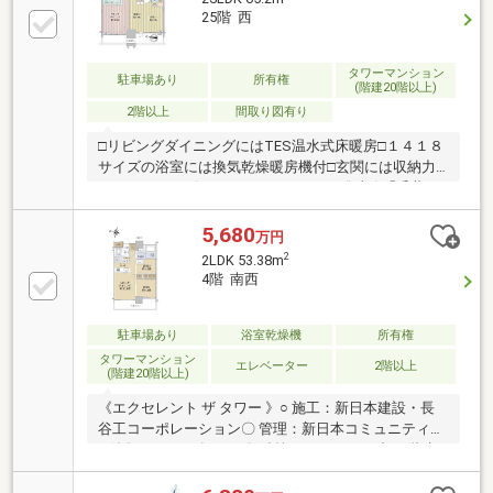
ださい。■独自のFP相談【未来カレンダー】資金計画
25階 西
の漠然とした不安を『見える化』して幸せな未来への
スタートを切りましょう。■業界初の無料アフターサ
ポート【TOHO HOUSE CLUB】ご購入後もお客様の
タワーマンション
駐車場あり
所有権
(階建20階以上)
『住まい』と『暮らし』の安心・安全を無料で守りま
2階以上
間取り図有り
す。お気軽にお問合せ下さい！
□リビングダイニングにはTES温水式床暖房□１４１８
サイズの浴室には換気乾燥暖房機付□玄関には収納力
のあるシューズインクローゼット□JR総武線「千葉」
駅徒歩９分□ハンドレスキー、顔認証解錠採用□ホテル
ライクな内廊下設計□各階ゴミステーション完備で２
5,680
万円
４時間ゴミ捨て可能（細則有）□不在時に便利な宅配
2
2LDK 53.38m
ボックス□コンシェルジュサービス有□ライブラリーコ
4階 南西
ーナー・パーティルーム・キッズルーム・フィットネ
スルーム等の充実した共用施設□１階部分に２４時間
営業のスーパー（西友千葉中央店）があり毎日の買い
駐車場あり
浴室乾燥機
所有権
物に便利です
タワーマンション
エレベーター
2階以上
(階建20階以上)
《エクセレント ザ タワー 》○ 施工：新日本建設・長
谷工コーポレーション〇 管理：新日本コミュニティー
○ 築年月：2023年11月〇 鉄筋コンクリート造 31階建
《 Room 》〇 専有面積：53.38㎡ 間取り：2LDK〇 4階
部分南西側〇 ペット飼育可能（管理規約による）〇 浴