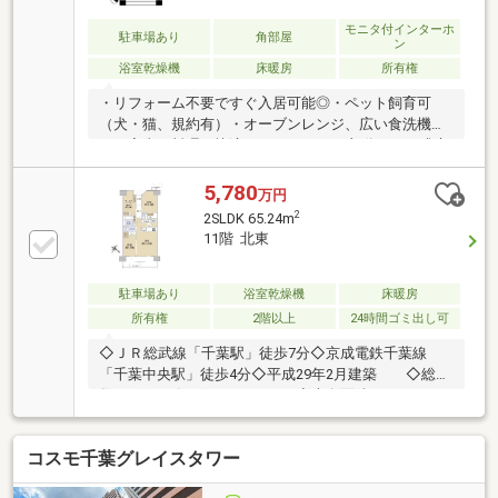
モニタ付インターホ
駐車場あり
角部屋
ン
浴室乾燥機
床暖房
所有権
・リフォーム不要ですぐ入居可能◎・ペット飼育可
（犬・猫、規約有）・オーブンレンジ、広い食洗機付
き・家事や料理を快適にサポート・LD部分にTES式床
暖房を設置・SIC、WICなど豊富な収納・宅配ボックス
やパーティルームなど共用設備も充実～不動産に関す
5,780
万円
る様々な悩みに【専門コンシェルジュ】がお応えしま
2
2SLDK 65.24m
す～弊社はいわゆる「不動産営業」ではありません。
11階 北東
買って終わりではない、お客様目線のお付き合いを追
求します物件詳細を知りたい方は下記よりお問合せく
ださい予約お問合せ専用ダイヤル【0120-963-221】
駐車場あり
浴室乾燥機
床暖房
所有権
2階以上
24時間ゴミ出し可
◇ＪＲ総武線「千葉駅」徒歩7分◇京成電鉄千葉線
「千葉中央駅」徒歩4分◇平成29年2月建築 ◇総戸
数152戸のビッグコミュニティ◇専有面積：65.24
㎡ ◇間取り：２ＳＬＤＫ◆ウォークインクロー
ゼット、造付食器棚、床下収納等、収納豊富◆ペット
コスモ千葉グレイスタワー
飼育可能（但し、管理規約による制限あり）～充実し
た設備・仕様～◎ＬＤに床暖房 ◎ディスポーザ