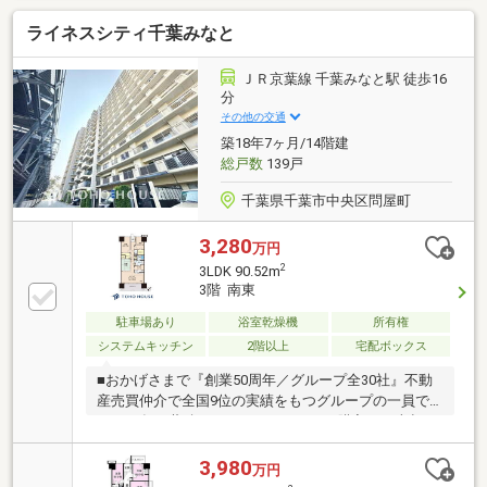
ライネスシティ千葉みなと
ＪＲ京葉線 千葉みなと駅 徒歩16
分
その他の交通
築18年7ヶ月/14階建
総戸数
139戸
千葉県千葉市中央区問屋町
3,280
万円
2
3LDK 90.52m
3階 南東
駐車場あり
浴室乾燥機
所有権
システムキッチン
2階以上
宅配ボックス
■おかげさまで『創業50周年／グループ全30社』不動
産売買仲介で全国9位の実績をもつグループの一員で
す。50年の蓄積されたノウハウで、ご購入・ご売却・
お買替え全てをサポート致します。■選ばれ続けて
「お客様の声」2000件以上突破！多くの信頼と感謝の
3,980
万円
言葉を頂く、実績と信頼の東宝ハウス船橋にお任せく