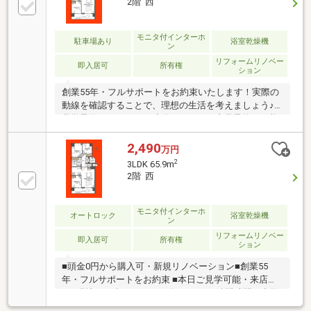
2階 西
9分/約650ｍ・こまどり幼稚園/徒歩約7分/約520ｍ・大
森保育園/徒歩約13分/約970ｍ・石橋記念公園/徒歩約3
分/約210ｍ・宮崎小学校/徒歩約11分/約840ｍ・蘇我中
モニタ付インターホ
駐車場あり
浴室乾燥機
ン
学校/徒歩約18分/約1420ｍ
リフォームリノベー
即入居可
所有権
ション
創業55年・フルサポートをお約束いたします！実際の
動線を確認することで、理想の生活を考えましょう♪
見学予約ボタンより、連絡不要ですぐ内見予約が可能
です・物件おすすめポイント・□大画面ＴＶも余裕、
インテリアプランが考えやすいワイドなリビング■お
2,490
万円
子様のお留守番にも安心、訪問者を確認できるＴＶモ
2
3LDK 65.9m
ニタ・インタホン付き□全居室収納付きで「自分の物
2階 西
は自分でしまう」が自然に身に付く間取り■浴室には
浴室乾燥機つき、湿気を排しカビ防止に大活躍。冬季
のヒートショック緩和に
モニタ付インターホ
オートロック
浴室乾燥機
ン
リフォームリノベー
即入居可
所有権
ション
■頭金0円から購入可・新規リノベーション■創業55
年・フルサポートをお約束 ■本日ご見学可能・来店不
要■現地にて全てサポート致します■ □隙間時間で内覧
OK□