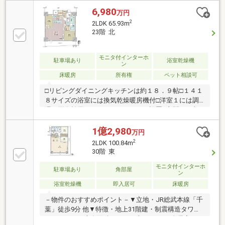
約4.6帖のサービススペース有・SIC等、室内随所に収
6,980
万円
納を設置・ペット飼育可(規約有)▼設備・床暖房
2
2LDK 65.93m
(LD)・浴室乾燥機・オートロック▼周辺環境・西友千
23階 北
葉中央店 徒歩1分(約10m)・セブンイレブン千葉中央公
園店 徒歩1分(約40m)■ ご希望の住まい探しをお手伝い
します ━━━━━・・・物件の詳細・ご相談はお気軽
モニタ付インターホ
駐車場あり
浴室乾燥機
ン
にお問い合わせください。
床暖房
所有権
ペット相談可
□リビングダイニングキッチンは約１８．９帖□１４１
８サイズの浴室には換気乾燥暖房機付□洋室１には調
湿・脱臭効果のあるエコカラットを設置□玄関には収
納力のあるシューズインクローゼット□ハンドレスキ
ー、顔認証解錠採用□ホテルライクな内廊下設計□各階
1億2,980
万円
ゴミステーション完備で２４時間ゴミ捨て可能（細則
2
2LDK 100.84m
有）□不在時に便利な宅配ボックス□コンシェルジュサ
30階 東
ービス有□ライブラリーコーナー・パーティルーム・
キッズルーム・フィットネスルーム等の充実した共用
モニタ付インターホ
駐車場あり
角部屋
ン
施設□１階部分に２４時間営業のスーパー（西友千葉
浴室乾燥機
即入居可
床暖房
中央店）があり毎日の買い物に便利です
－物件のおすすめポイント－▼立地・JR総武本線「千
葉」徒歩9分 他▼特徴・地上31階建・制震構造タワー
マンション・専有面積100.84平米の2LDK・全居室がバ