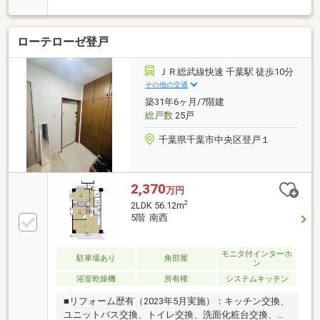
１階建マンション！設備保証付！◇住宅性能評価（設
計・建設）・劣化対策等級3
ローテローゼ登戸
ＪＲ総武線快速 千葉駅 徒歩10分
その他の交通
築31年6ヶ月/7階建
総戸数
25戸
千葉県千葉市中央区登戸１
2,370
万円
2
2LDK 56.12m
5階 南西
モニタ付インターホ
駐車場あり
角部屋
ン
浴室乾燥機
所有権
システムキッチン
■リフォーム歴有（2023年5月実施）：キッチン交換、
ユニットバス交換、トイレ交換、洗面化粧台交換、給