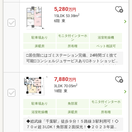
ルコニーに面する間取り・リビングの天井高は約
2.8m・会話が弾む対面式キッチン・WIC・SIC等の収納
5,280
万円
を設置・フィットネスルーム等の共用施設有・コンシ
2
1SLDK 53.38m
ェルジュサービス有・ペット飼育可能(細則有)▼設
6階 東
備・床暖房・食洗機／ディスポーザー・1620サイズの
浴室・2ボウルの洗面台・エコジョーズ■ ご希望の住ま
い探しをお手伝いします ━━━━━・・・物件の詳
モニタ付インターホ
駐車場あり
浴室乾燥機
ン
細・ご相談はお気軽にお問い合わせください。
床暖房
所有権
ペット相談可
□居住階にはゴミステーション完備、24時間ゴミ捨て
可能□コンシェルジュサービスあり□ネットショッピン
グに便利な宅配ボックス□ホテルライクな内廊下設計□
パーティルーム・キッズルーム・フィットネスルーム
等の充実した共用施設□1階部分には24時間営業のスー
7,880
万円
パー、2階には100円ショップ
2
3LDK 70.05m
18階 東
モニタ付インターホ
駐車場あり
角部屋
ン
浴室乾燥機
床暖房
所有権
◆総武線「千葉駅」徒歩９分！５路線３駅利用可！◇
７０㎡超３LDK！角部屋２面採光！◆２０２３年築３