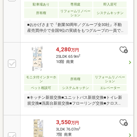
駐車場あり
専用庭
即入居可
リフォームリノベー
所有権
システムキッチン
ション
■おかげさまで『創業50周年／グループ全30社』不動
産売買仲介で全国9位の実績をもつグループの一員で
す。50年の蓄積されたノウハウで、ご購入・ご売却・
お買替え全てをサポート致します。■選ばれ続けて
「お客様の声」2000件以上突破！多くの信頼と感謝の
4,280
万円
言葉を頂く、実績と信頼の東宝ハウス船橋にお任せく
2
2SLDK 65.9m
ださい。■独自のFP相談【未来カレンダー】資金計画
10階 南東
の漠然とした不安を『見える化』して幸せな未来への
スタートを切りましょう。■業界初の無料アフターサ
ポート【TOHO HOUSE CLUB】ご購入後もお客様の
モニタ付インターホ
リフォームリノベー
所有権
ン
ション
『住まい』と『暮らし』の安心・安全を無料で守りま
ペット相談可
システムキッチン
エレベーター
す。お気軽にお問合せ下さい！
■キッチン新規交換■ユニットバス新規交換■トイレ新
規交換■洗面台新規交換■フローリング交換■クロス全
面張替え■建具・靴箱交換等
3,550
万円
2
3LDK 76.07m
7階 南東