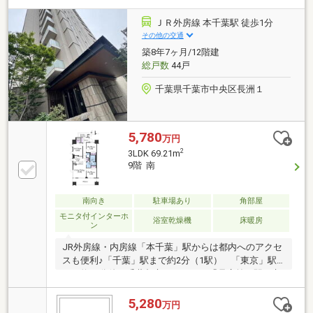
学校／徒歩約13分／約1000ｍ■交通■外房線/内房線
「本千葉」駅 徒歩約8分千葉都市モノレール「県庁
ＪＲ外房線 本千葉駅 徒歩1分
前」駅 徒歩約10分小湊鐵道バス「港町」停 徒歩約
その他の交通
2分■ご内覧・ご来店 ご希望のお客様へ■ご来店・ご
築8年7ヶ月/12階建
案内可能です！ご希望のお日にちをお気軽にご連絡下
総戸数
44戸
さい
千葉県千葉市中央区長洲１
5,780
万円
2
3LDK 69.21m
9階 南
南向き
駐車場あり
角部屋
モニタ付インターホ
浴室乾燥機
床暖房
ン
JR外房線・内房線「本千葉」駅からは都内へのアクセ
スも便利♪「千葉」駅まで約2分（1駅） 「東京」駅
まで約50分他に千葉都市モノレール「県庁前」駅・京
成電鉄「千葉中央」駅も徒歩圏内にあり、複数路線使
い分け可能☆駅前の利便性はもちろん、官庁街・行政
5,280
万円