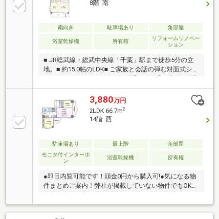
8階 南
南向き
駐車場あり
角部屋
リフォームリノベー
浴室乾燥機
所有権
ション
■ JR総武線・総武中央線「千葉」駅まで徒歩5分の立
地。■ 約15.0帖のLDK■ ご家族と会話の弾む対面式シス
テムキッチン■ 1418サイズの浴室■ 各洋室に収納■洋室
（３）のウォールドア（可動式の建具）を開ければ、
約２１帖の広々空間となります■ 2026年6月 新規リノ
3,880
万円
ベーション完了済・ システムキッチン（浄水器付
2
2LDK 66.7m
き）・ ユニットバス(追い焚き・浴室換気乾燥機付
14階 西
き)・ 洗面化粧台（収納付き三面鏡）・ トイレ（温水
洗浄便座付き）・ クロス、フローリング、フロアタイ
ル・ 建具、収納造作、ウォールドア設置・ 照明、防水
駐車場あり
最上階
角部屋
パン、エアコン1台設置・ ハウスクリーニング
モニタ付インターホ
浴室乾燥機
所有権
ン
●即日内覧可能です！頭金0円から購入可!●気になる物
件まとめご案内！弊社が掲載していない物件でもOK♪●
現地集合、現地解散 ちょっとだけサクッと見たい！
大歓迎です♪