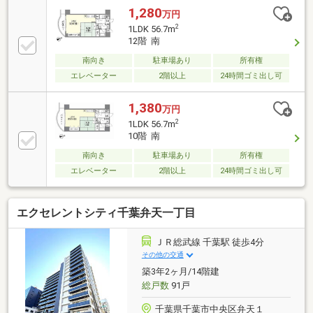
1,280
万円
2
1LDK 56.7m
12階 南
南向き
駐車場あり
所有権
エレベーター
2階以上
24時間ゴミ出し可
1,380
万円
2
1LDK 56.7m
10階 南
南向き
駐車場あり
所有権
エレベーター
2階以上
24時間ゴミ出し可
エクセレントシティ千葉弁天一丁目
ＪＲ総武線 千葉駅 徒歩4分
その他の交通
築3年2ヶ月/14階建
総戸数
91戸
千葉県千葉市中央区弁天１