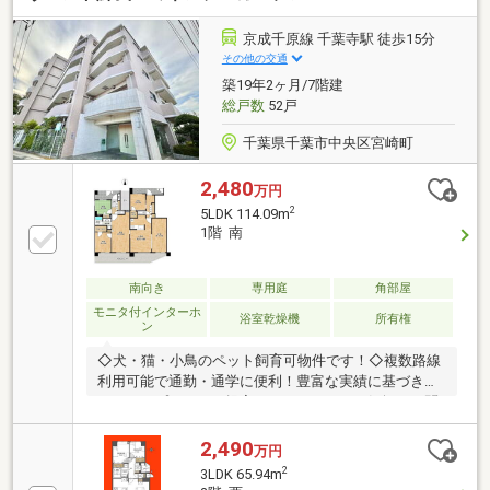
ンションの特徴◆・宅配ボックス設置・モニター付き
インターホン＆オートロック
京成千原線 千葉寺駅 徒歩15分
その他の交通
築19年2ヶ月/7階建
総戸数
52戸
千葉県千葉市中央区宮崎町
2,480
万円
2
5LDK 114.09m
1階 南
南向き
専用庭
角部屋
モニタ付インターホ
浴室乾燥機
所有権
ン
◇犬・猫・小鳥のペット飼育可物件です！◇複数路線
利用可能で通勤・通学に便利！豊富な実績に基づきリ
フォームプランのご提案もいたします！お気軽にお問
合せくださいませ☆【周辺環境】・ベルクフォルテ蘇
我店/徒歩約14分/約1100ｍ・ファミリーマート千葉青
2,490
万円
葉の森通り店/徒歩約2分/約130ｍ・ローソン千葉宮崎
2
3LDK 65.94m
町店/徒歩約3分/約180ｍ・サンドラッグ蘇我店/徒歩約