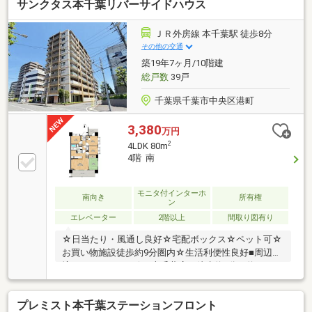
サンクタス本千葉リバーサイドハウス
ＪＲ外房線 本千葉駅 徒歩8分
その他の交通
築19年7ヶ月/10階建
総戸数
39戸
千葉県千葉市中央区港町
3,380
万円
2
4LDK 80m
4階 南
モニタ付インターホ
南向き
所有権
ン
エレベーター
2階以上
間取り図有り
☆日当たり・風通し良好☆宅配ボックス☆ペット可☆
お買い物施設徒歩約9分圏内☆生活利便性良好■周辺環
境■デイリーヤマザキ 本千葉店／徒歩約7分／約500ｍ
リブレ京成 ミナーレ本千葉店／徒歩約9分／約650ｍ本
千葉 エンゼルホーム保育園／徒歩約5分／約350ｍ千葉
プレミスト本千葉ステーションフロント
市立寒川小学校／徒歩約7分／約550ｍ千葉市立末広中