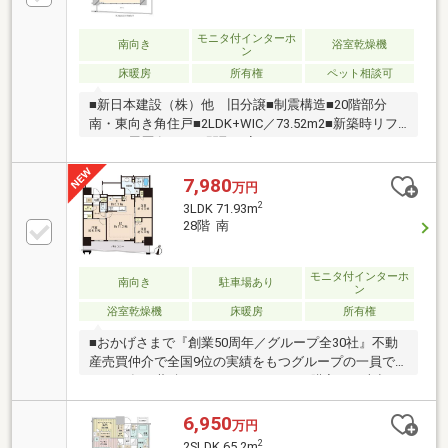
高める共用施設あり
モニタ付インターホ
南向き
浴室乾燥機
ン
床暖房
所有権
ペット相談可
■新日本建設（株）他 旧分譲■制震構造■20階部分
南・東向き角住戸■2LDK+WIC／73.52m2■新築時リフ
ォーム履歴有り ・間取り変更（3LDK→2LDK） ・
LDK部分 ブラインドカーテン 設置 ・カップボー
ド 増設 ・キッチン天板御影
7,980
万円
石 変更 ・キッチンアクセントパネル 変
2
3LDK 71.93m
更 ・キッチンタッチレス水栓 変更■LD部分最高
28階 南
天井高約2，650mm■全居室バルコニー向き■全居室収
納付き■千葉都市モノレール「葭川公園」駅 徒歩2
分
モニタ付インターホ
南向き
駐車場あり
ン
浴室乾燥機
床暖房
所有権
■おかげさまで『創業50周年／グループ全30社』不動
産売買仲介で全国9位の実績をもつグループの一員で
す。50年の蓄積されたノウハウで、ご購入・ご売却・
お買替え全てをサポート致します。■選ばれ続けて
「お客様の声」2000件以上突破！多くの信頼と感謝の
6,950
万円
言葉を頂く、実績と信頼の東宝ハウス船橋にお任せく
2
2SLDK 65.2m