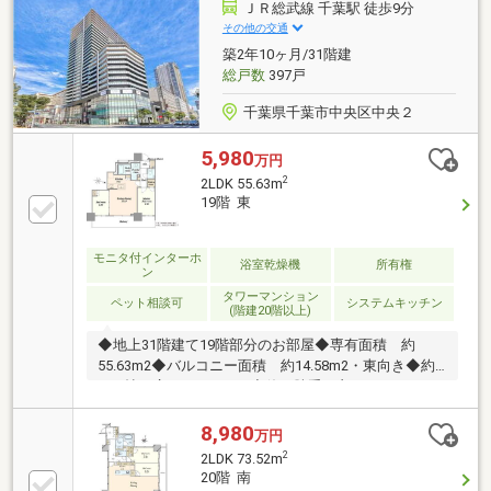
キュリティ ◎宅配ボックス ◎24時間ゴミ出し可
ＪＲ総武線 千葉駅 徒歩9分
その他の交通
築2年10ヶ月/31階建
総戸数
397戸
千葉県千葉市中央区中央２
5,980
万円
2
2LDK 55.63m
19階 東
モニタ付インターホ
浴室乾燥機
所有権
ン
タワーマンション
ペット相談可
システムキッチン
(階建20階以上)
◆地上31階建て19階部分のお部屋◆専有面積 約
55.63m2◆バルコニー面積 約14.58m2・東向き◆約
13.6帖の広々としたLDK◆使い勝手の良いキッチン
対面キッチンはお料理しながら会話も楽しめます♪◆
ディスポーザー付き 生ごみをその場で処理でき、
8,980
万円
キッチンを清潔に保ちやすい便利な設備です ◆食器
2
2LDK 73.52m
洗浄乾燥機付き◆WICやSICをはじめ豊富な収納スペー
20階 南
ス 全居室に収納あり◆タワーならでは暮らしごこちを