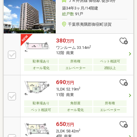
ＪＲ外房線 御宿駅 徒歩5分
●〇物件の便利な周辺環境〇●■カスミ 車約9分
築34年3ヶ月/14階建
■せんどう 車約7分■トライアル 車約7分■セ
総戸数
91戸
ブンイレブン 徒歩約10分■土気小学校 徒歩約7分
■土気中学校 徒歩約17分
千葉県夷隅郡御宿町須賀
380
万円
2
ワンルーム 33.14m
12階 南東
駐車場あり
所有権
ペット相談可
オール電化
エレベーター
2階以上
690
万円
2
1LDK 52.19m
11階 南東
駐車場あり
角部屋
所有権
ペット相談可
オール電化
エレベーター
650
万円
2
2LDK 58.42m
4階 南東