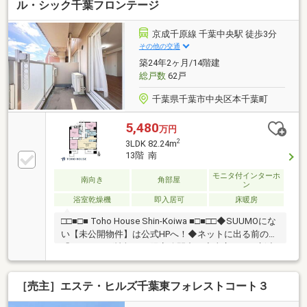
ル・シック千葉フロンテージ
京成千原線 千葉中央駅 徒歩3分
その他の交通
築24年2ヶ月/14階建
総戸数
62戸
千葉県千葉市中央区本千葉町
5,480
万円
2
3LDK 82.24m
13階 南
モニタ付インターホ
南向き
角部屋
ン
浴室乾燥機
即入居可
床暖房
□□■□■ Toho House Shin-Koiwa ■□■□□◆SUUMOにな
い【未公開物件】は公式HPへ！◆ネットに出る前の
「フライング情報」を限定公開中！◆東宝ハウス新小
岩が選ばれる3つの理由◆①【業界最低水準の提携住
宅ローン】優遇金利＆各種手数料0円！独自審査でロ
［売主］エステ・ヒルズ千葉東フォレストコート３
ーンに強い！②【未来カレンダー】専用ソフトで将来
の資金計画を無料シミュレーション。③【ご購入後の