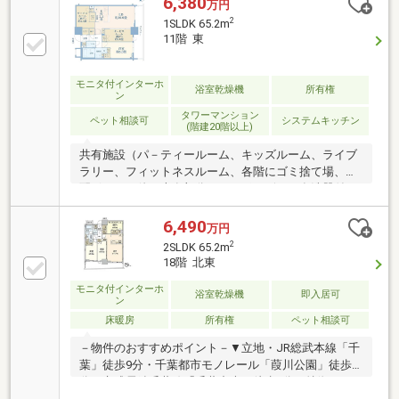
6,380
万円
室暖房乾燥機○ 宅配ボックスあり〇 コンシェルジュサ
2
1SLDK 65.2m
ービス
11階 東
モニタ付インターホ
浴室乾燥機
所有権
ン
タワーマンション
ペット相談可
システムキッチン
(階建20階以上)
共有施設（パ－ティールーム、キッズルーム、ライブ
ラリー、フィットネスルーム、各階にゴミ捨て場、宅
配ボックス他）専有部分ディスポーザー・食洗器付き
キッチン、リビング床暖房有、浴室換気乾燥暖房機付
き、三面鏡洗面台、手洗い場付トイレ周辺環境〇セブ
6,490
万円
ン-イレブン 千葉中央公園店・・・マンション内1F〇
2
2SLDK 65.2m
西友 千葉中央店・・・マンション内1F〇Seria 西友千
18階 北東
葉中央店・・・マンション内2F〇千葉セントラルパー
モニタ付インターホ
ククリニック・・・マンション内2F〇みどりクリニッ
浴室乾燥機
即入居可
ン
ク 千葉中央・・マンション内3F〇院内小学校・・・徒
床暖房
所有権
ペット相談可
歩約13分（約1000m）〇椿森中学校・・・徒歩約20分
（約1600m）
－物件のおすすめポイント－▼立地・JR総武本線「千
葉」徒歩9分・千葉都市モノレール「葭川公園」徒歩2
分・京成電鉄千葉線「千葉中央」徒歩5分▼特徴・
2023年11月築・ディスポーザー付の対面式キッチン・