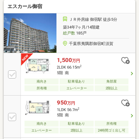
エスカール御宿
ＪＲ外房線 御宿駅 徒歩5分
築34年7ヶ月/14階建
総戸数
185戸
千葉県夷隅郡御宿町須賀
1,500
万円
2
2LDK 66.15m
5階 南
南向き
駐車場あり
角部屋
所有権
エレベーター
2階以上
950
万円
2
1LDK 56.7m
5階 南
南向き
駐車場あり
所有権
エレベーター
2階以上
24時間ゴミ出し可