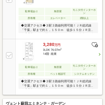
モニタ付インターホ
駐車場あり
角部屋
ン
所有権
エレベーター
2階以上
◆交通アクセス◆３駅３路線利用可能！ＪＲ総武線
「千葉」駅まで約１，１５０ｍ 徒歩１５分ＪＲ京葉
線「千葉みなと」駅まで約１，０６０ｍ 徒歩１４分
京成千葉線「西登戸」駅まで約４８０ｍ 徒歩６分◆
お部屋の特徴◆・南東向きバルコニー・１５階建ての
3,280
万円
７階部分・浴室１４１８サイズ・ディスポーザー付き
2
3LDK 76.07m
◆マンションの特徴◆・宅配ボックス設置・モニター
14階 南東
付きインターホン＆オートロック
モニタ付インターホ
駐車場あり
角部屋
ン
所有権
ペット相談可
システムキッチン
◆交通アクセス◆３駅３路線利用可能！ＪＲ総武線
「千葉」駅まで約１，１５０ｍ 徒歩１５分ＪＲ京葉
線「千葉みなと」駅まで約１，０６０ｍ 徒歩１４分
京成千葉線「西登戸」駅まで約４８０ｍ 徒歩６分◆
お部屋の特徴◆・南東向きバルコニー・１５階建ての
ヴェント蘇我エミネンテ・ガーデン
１４階部分のため眺望良好・ディスポーザー付き◆マ