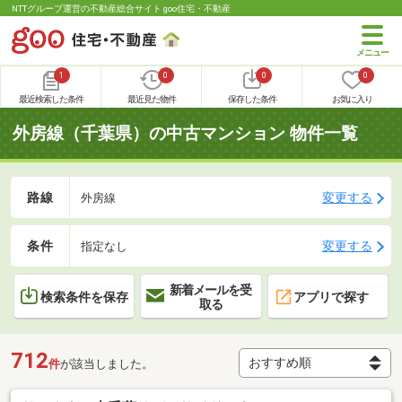
NTTグループ運営の不動産総合サイト goo住宅・不動産
1
0
0
0
最近検索した条件
最近見た物件
保存した条件
お気に入り
外房線（千葉県）の中古マンション 物件一覧
路線
変更する
外房線
条件
変更する
指定なし
新着メールを受
検索条件を保存
アプリで探す
取る
712
件
が該当しました。