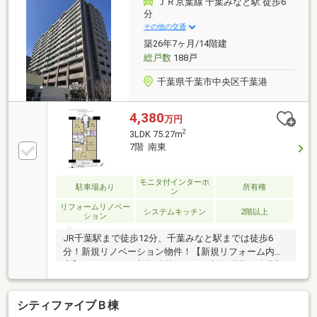
ＪＲ京葉線 千葉みなと駅 徒歩6
スタートを切りましょう。■業界初の無料アフターサ
分
ポート【TOHO HOUSE CLUB】ご購入後もお客様の
その他の交通
『住まい』と『暮らし』の安心・安全を無料で守りま
築26年7ヶ月/14階建
す。お気軽にお問合せ下さい！
総戸数
188戸
千葉県千葉市中央区千葉港
4,380
万円
2
3LDK 75.27m
7階 南東
モニタ付インターホ
駐車場あり
所有権
ン
リフォームリノベー
システムキッチン
2階以上
ション
JR千葉駅まで徒歩12分、千葉みなと駅までは徒歩6
分！新規リノベーション物件！【新規リフォーム内
容】フローリング新規張替・クロス新規張替・建具新
規交換・給湯器新規交換・システムキッチン新規交換
（浄水器・食器洗乾燥機付）・ユニットバス新規交換
シティファイブＢ棟
（浴室換気乾燥機付）・独立洗面台新規交換・トイレ