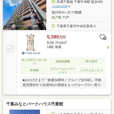
ー ◎食器洗浄乾燥機 ◎浄水器一体型水栓 ◎
京成千葉線 千葉中央駅 徒歩4分
浴室暖房乾燥機 ◎オートバス ◎ミストサウナ
その他の交通
◎車寄せのあるメインエントランス ◎西側にもサ
築25年4ヶ月/17階建
ブエントランス有り◎24時間セキュリティ ◎宅配
総戸数
71戸
ボックス ◎24時間ゴミ出し可
千葉県千葉市中央区新宿２
5,380
万円
2
3LDK 75.62m
14階 南東
モニタ付インターホ
浴室乾燥機
即入居可
ン
リフォームリノベー
所有権
システムキッチン
ション
■おかげさまで『創業50周年／グループ全30社』不動
産売買仲介で全国9位の実績をもつグループの一員で
す。50年の蓄積されたノウハウで、ご購入・ご売却・
お買替え全てをサポート致します。■選ばれ続けて
「お客様の声」2000件以上突破！多くの信頼と感謝の
千葉みなとパークハウス弐番館
言葉を頂く、実績と信頼の東宝ハウス船橋にお任せく
ださい。■独自のFP相談【未来カレンダー】資金計画
の漠然とした不安を『見える化』して幸せな未来への