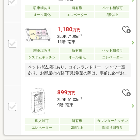
駐車場あり
所有権
ペット相談可
オール電化
エレベーター
2階以上
1,180
万円
2
2LDK 71.98m
11階 南東
駐車場あり
所有権
ペット相談可
システムキッチン
オール電化
エレベーター
ペット持込規則あり。コインランドリー・シャワー室
あり。お部屋の内覧(下見)希望の際は、事前に必ずお
問い合わせください。
899
万円
2
2LDK 61.03m
9階 南東
即入居可
所有権
カウンターキッチン
エレベーター
2階以上
間取り図有り