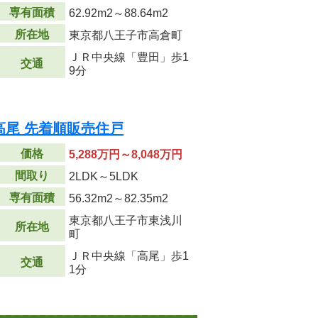
専有面積
62.92m
2
～88.64m
2
所在地
東京都八王子市高倉町
ＪＲ中央線「豊田」歩1
交通
9分
高尾 先着順販売住戸
価格
5,288万円～8,048万円
間取り
2LDK～5LDK
専有面積
56.32m
2
～82.35m
2
東京都八王子市東浅川
所在地
町
ＪＲ中央線「高尾」歩1
交通
1分