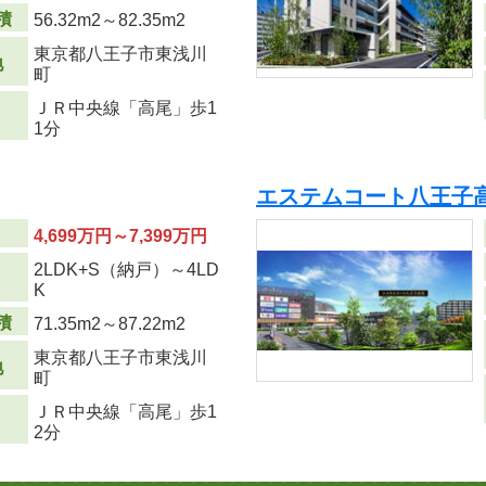
積
56.32m
2
～82.35m
2
東京都八王子市東浅川
地
町
ＪＲ中央線「高尾」歩1
1分
エステムコート八王子
4,699万円～7,399万円
2LDK+S（納戸）～4LD
り
K
積
71.35m
2
～87.22m
2
東京都八王子市東浅川
地
町
ＪＲ中央線「高尾」歩1
2分