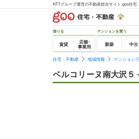
NTTグループ運営の不動産総合サイト goo住宅
借りる
マンションを買う
店舗･
賃貸
新築
中古
事業用
住宅・不動産
地域情報
マンション
ベルコリーヌ南大沢５