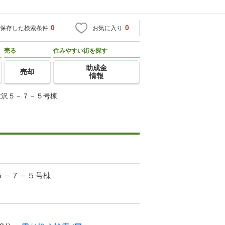
0
0
保存した検索条件
お気に入り
売る
住みやすい街を探す
助成金
売却
情報
大沢５－７－５号棟
５－７－５号棟