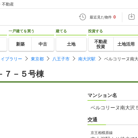
・不動産
0
最近見た物件
一戸建てを買う
建てる
投資する
不動産
新築
中古
土地
土地活用
投資
ライブラリー
東京都
八王子市
南大沢駅
ベルコリーヌ南
－７－５号棟
マンション名
ベルコリーヌ南大沢
交通
京王相模原線