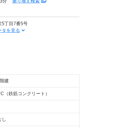
3分
乗り換え検索
5丁目7番5号
ータを見る
7階建
RC（鉄筋コンクリート）
なし