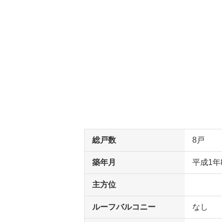
総戸数
8戸
築年月
平成1年
主方位
ルーフバルコニー
なし