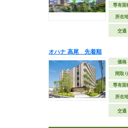
専有面
所在
交通
オハナ 高尾 先着順
価格
間取
専有面
所在
交通