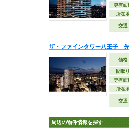
専有面
所在
交通
ザ・ファインタワー八王子 
価格
間取
専有面
所在
交通
周辺の物件情報を探す