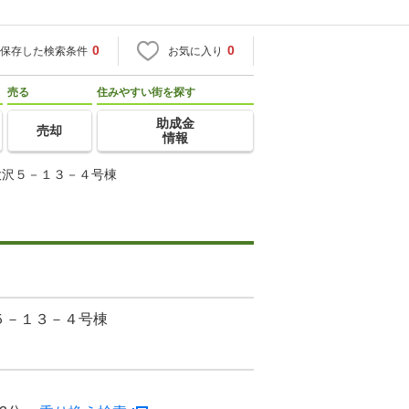
0
0
保存した検索条件
お気に入り
売る
住みやすい街を探す
助成金
売却
情報
大沢５－１３－４号棟
５－１３－４号棟