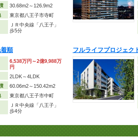
積
30.68m
2
～126.9m
2
地
東京都八王子市寺町
ＪＲ中央線「八王子」
歩5分
先着順
フルライフプロジェク
6,538万円～2億9,988万
円
り
2LDK～4LDK
積
60.06m
2
～150.42m
2
地
東京都八王子市中町
ＪＲ中央線「八王子」
歩4分