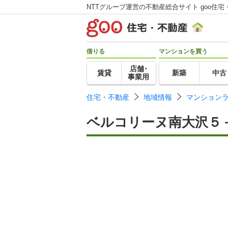
NTTグループ運営の不動産総合サイト goo住宅
借りる
マンションを買う
店舗･
賃貸
新築
中古
事業用
住宅・不動産
地域情報
マンション
ベルコリーヌ南大沢５