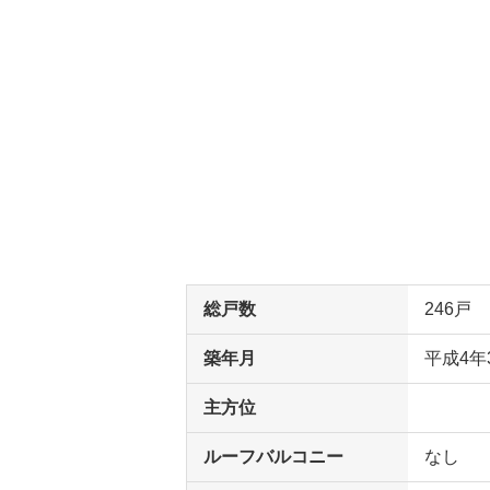
総戸数
246戸
築年月
平成4年
主方位
ルーフバルコニー
なし