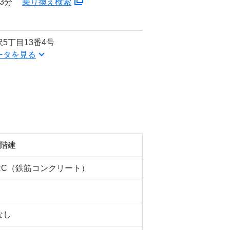
3分
乗り換え検索
5丁目13番4号
ータを見る
7階建
RC（鉄筋コンクリート）
なし