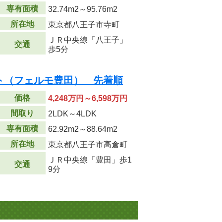
専有面積
32.74m
2
～95.76m
2
所在地
東京都八王子市寺町
ＪＲ中央線「八王子」
交通
歩5分
ト（フェルモ豊田） 先着順
価格
4,248万円～6,598万円
間取り
2LDK～4LDK
専有面積
62.92m
2
～88.64m
2
所在地
東京都八王子市高倉町
ＪＲ中央線「豊田」歩1
交通
9分