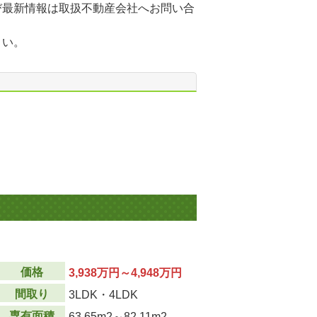
び最新情報は取扱不動産会社へお問い合
さい。
価格
3,938万円～4,948万円
間取り
3LDK・4LDK
専有面積
63.65m
2
～82.11m
2