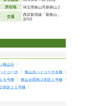
所在地
埼玉県狭山市新狭山２
西武新宿線「新狭山」
交通
歩5分
ン狭山台
ハイコーポ
狭山台ハイコーポＢ棟
１６号棟
狭山台団地２街区１号棟
２街区１１号棟