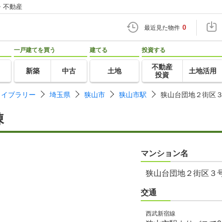
・不動産
0
最近見た物件
一戸建てを買う
建てる
投資する
不動産
新築
中古
土地
土地活用
投資
ライブラリー
埼玉県
狭山市
狭山市駅
狭山台団地２街区
棟
マンション名
狭山台団地２街区３
交通
西武新宿線