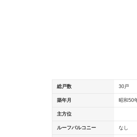
総戸数
30戸
築年月
昭和50
主方位
ルーフバルコニー
なし