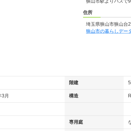
狭山市駅よりバスで
住所
埼玉県狭山市狭山台2丁
狭山市の暮らしデー
階建
年3月
構造
専用庭