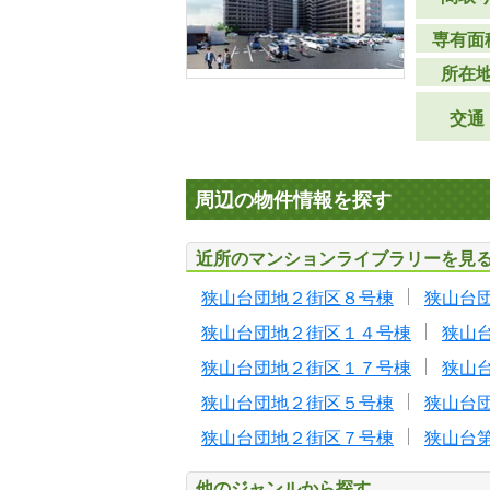
専有面
所在
交通
周辺の物件情報を探す
近所のマンションライブラリーを見
狭山台団地２街区８号棟
狭山台
狭山台団地２街区１４号棟
狭山
狭山台団地２街区１７号棟
狭山
狭山台団地２街区５号棟
狭山台
狭山台団地２街区７号棟
狭山台
他のジャンルから探す