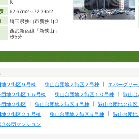
K
積
62.67m
2
～72.39m
2
地
埼玉県狭山市新狭山２
西武新宿線「新狭山」
歩5分
る
団地２街区９号棟
狭山台団地２街区２号棟
エバーグリー
台団地２街区１５号棟
狭山台団地２街区１０号棟
狭山台
台団地２街区
狭山台団地２街区４号棟
狭山台団地２街区
団地２街区２１号棟
狭山台団地２街区６号棟
狭山台団地
第２公団マンション