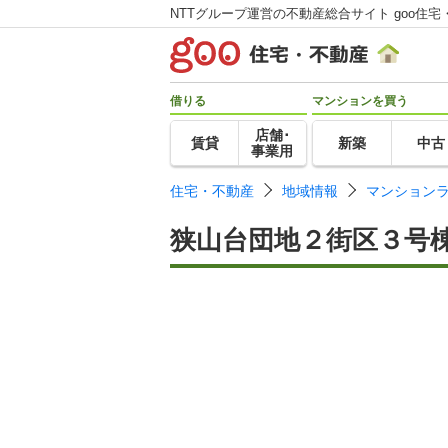
NTTグループ運営の不動産総合サイト goo住宅
借りる
マンションを買う
店舗･
賃貸
新築
中古
事業用
住宅・不動産
地域情報
マンション
狭山台団地２街区３号