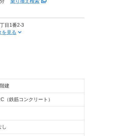
9分
乗り換え検索
目1番2-3
タを見る
5階建
RC（鉄筋コンクリート）
なし