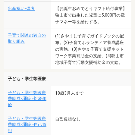
出産祝い-備考
【お誕生おめでとうギフト給付事業】
狭山市で出生した児童に5,000円の電
子マネー等を給付する。
子育て関連の独自の
(1)さやまし子育てガイドブックの配
取り組み
布。(2)子育てボランティア養成講座
の実施。(3)さやま子育て支援ネット
ワーク事業補助金の支給。(4)狭山市
地域子育て活動支援補助金の支給。
子ども・学生等医療
子ども・学生等医療
18歳3月末まで
費助成<通院>対象年
齢
子ども・学生等医療
自己負担なし
費助成<通院>自己負
担