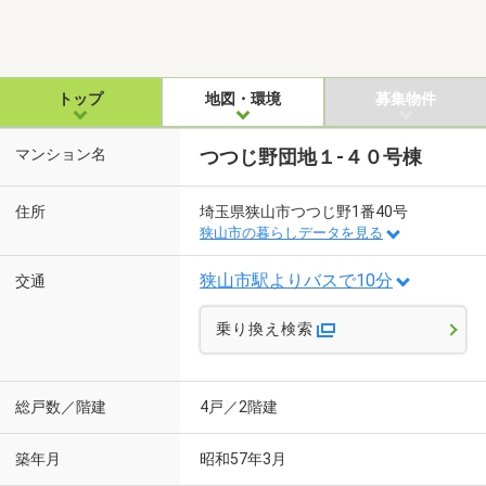
トップ
地図・環境
募集物件
マンション名
つつじ野団地１-４０号棟
住所
埼玉県狭山市つつじ野1番40号
狭山市の暮らしデータを見る
狭山市駅よりバスで10分
交通
乗り換え検索
総戸数／階建
4戸／2階建
築年月
昭和57年3月