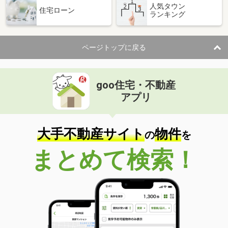
人気タウン
住宅ローン
ランキング
ページトップに戻る
goo住宅・不動産
アプリ
大手不動産サイト
物件
の
を
まとめて検索！