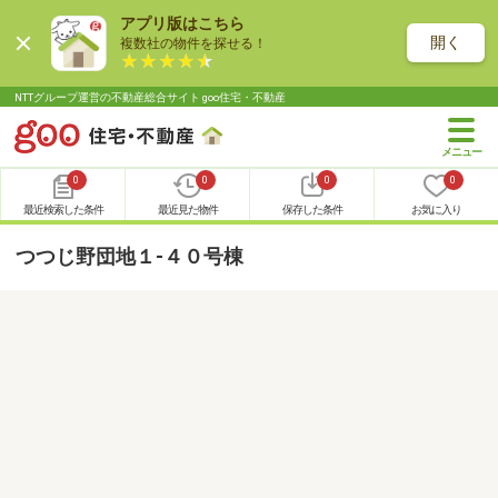
アプリ版はこちら
開く
複数社の物件を探せる！
NTTグループ運営の不動産総合サイト goo住宅・不動産
0
0
0
0
最近検索した条件
最近見た物件
保存した条件
お気に入り
つつじ野団地１-４０号棟