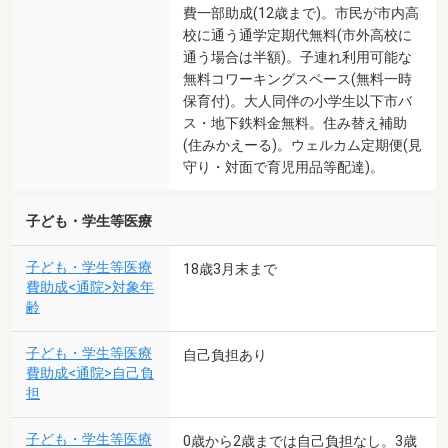
費一部助成(12歳まで)。市民が市内高
校に通う通学定期代無料(市外高校に
通う場合は半額)。子連れ利用可能な
無料コワーキングスペース(無料一時
保育付)。大人同伴の小学生以下市バ
ス・地下鉄料金無料。住み替え補助
(住みかえーる)。ウェルカム定期便(見
守り・対面で育児用品等配達)。
子ども・学生等医療
子ども・学生等医療
18歳3月末まで
費助成<通院>対象年
齢
子ども・学生等医療
自己負担あり
費助成<通院>自己負
担
子ども・学生等医療
0歳から2歳までは自己負担なし。3歳