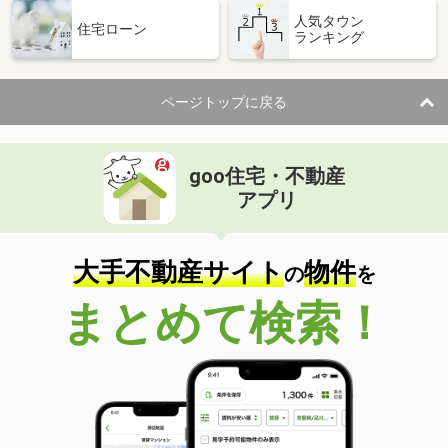
人気タウン
住宅ローン
ランキング
ページトップに戻る
goo住宅・不動産
アプリ
大手不動産サイト
物件
の
を
まとめて検索！