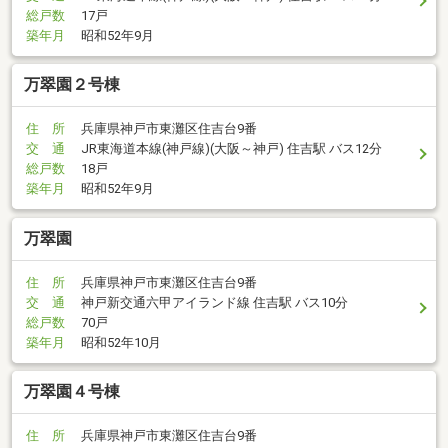
総戸数
17戸
築年月
昭和52年9月
万翠園２号棟
住 所
兵庫県神戸市東灘区住吉台9番
交 通
JR東海道本線(神戸線)(大阪～神戸) 住吉駅 バス12分
総戸数
18戸
築年月
昭和52年9月
万翠園
住 所
兵庫県神戸市東灘区住吉台9番
交 通
神戸新交通六甲アイランド線 住吉駅 バス10分
総戸数
70戸
築年月
昭和52年10月
万翠園４号棟
住 所
兵庫県神戸市東灘区住吉台9番