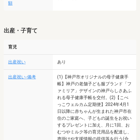
額
出産・子育て
育児
出産祝い
あり
出産祝い-備考
(1)【神戸市オリジナルの母子健康手
帳】神戸の老舗子ども服ブランド「フ
ァミリア」デザインの神戸らしさあふ
れる母子健康手帳を交付。(2)【こべ
っこウェルカム定期便】2024年4月1
日以降に赤ちゃんが生まれた神戸市在
住のご家庭へ、子どもの誕生をお祝い
するプレゼントに加え、月に1回、お
むつやミルク等の育児用品を配達し、
声掛けや支援情報の提供等を行う(合