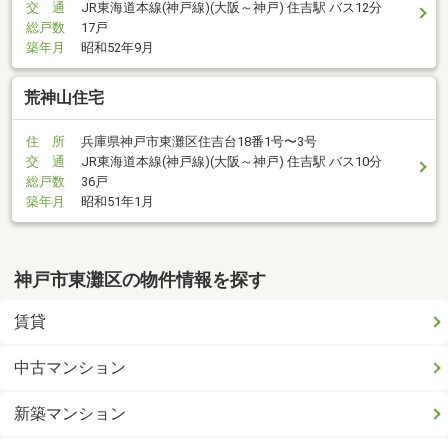
交 通
JR東海道本線(神戸線)(大阪～神戸) 住吉駅 バス12分
総戸数
17戸
築年月
昭和52年9月
荒神山住宅
住 所
兵庫県神戸市東灘区住吉台18番1号〜3号
交 通
JR東海道本線(神戸線)(大阪～神戸) 住吉駅 バス10分
総戸数
36戸
築年月
昭和51年1月
神戸市東灘区の物件情報を探す
賃貸
中古マンション
新築マンション