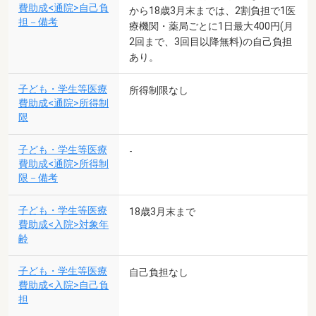
費助成<通院>自己負
から18歳3月末までは、2割負担で1医
担－備考
療機関・薬局ごとに1日最大400円(月
2回まで、3回目以降無料)の自己負担
あり。
子ども・学生等医療
所得制限なし
費助成<通院>所得制
限
子ども・学生等医療
-
費助成<通院>所得制
限－備考
子ども・学生等医療
18歳3月末まで
費助成<入院>対象年
齢
子ども・学生等医療
自己負担なし
費助成<入院>自己負
担