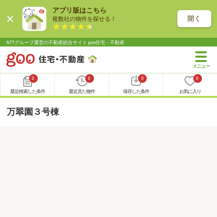
アプリ版はこちら
開く
複数社の物件を探せる！
NTTグループ運営の不動産総合サイト goo住宅・不動産
0
0
0
0
最近検索した条件
最近見た物件
保存した条件
お気に入り
万翠園３号棟