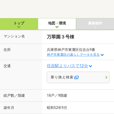
トップ
地図・環境
募集物件
マンション名
万翠園３号棟
住所
兵庫県神戸市東灘区住吉台9番
神戸市東灘区の暮らしデータを見る
住吉駅よりバスで12分
交通
乗り換え検索
総戸数／階建
18戸／9階建
築年月
昭和52年9月