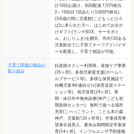
計10回お届け。初回配達:1万円相当、
2～10回目:1回あたり3,000円相当)。
(3)0歳の間に児童館(こどもっとひろ
ば)に来られた方へ、はじめてお出か
けギフト(ランチBOX、サーモボト
ル、おしりふき)を贈呈。市内120ある
児童館全てに子育てチーフアドバイザ
ーを配置し、子育て相談が可能。
子育て関連の独自の
妊産婦タクシー利用券。産後ケア事業
取り組み
(35ヶ所)。多胎児家庭支援(ホームヘ
ルプサービス等)。多様な保育施設で
待機児童4年連続ゼロ(保育送迎ステー
ション等)。病児保育(24ヶ所)。夜
間・休日年中無休診療(神戸こども初
期急病センター)。無料で遊べる場所
充実(こべっこランド、こども本の森
神戸、児童館120ヶ所等)。学童保育希
望者全員受入。夏休み期間限定学童保
育(54ヶ所)。インフルエンザ予防接種