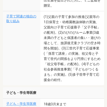
出生届を提出された方に、ミニ盆栽を
贈呈。
子育て関連の独自の
(1)父親の子育て参加の推進(父親等の
取り組み
1日保育士・幼稚園教諭体験の実施、
父親向け子育て応援冊子「父子手帖」
の配布)。(2)のびのびルーム事業(3歳
未満の子どもと保護者の集い・遊びの
場として、放課後児童クラブの空き時
間を開放)。(3)三世代子育て応援事業
(「孫育て講座」の実施、祖父母と子
育て世代の関係をより円滑にするため
「祖父母手帳」の配布)。(4)子どもの
社会参画推進事業(「子どもがつくる
まち」の実施)。(5)多子世帯子育て応
援金の給付。
子ども・学生等医療
子ども・学生等医療
18歳3月末まで