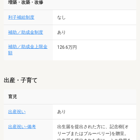
増築・改築・改修
利子補給制度
なし
補助／助成金制度
あり
補助／助成金上限金
126.6万円
額
出産・子育て
育児
出産祝い
あり
出産祝い-備考
出生届を提出された方に、記念樹(オ
リーブまたはブルーベリー)を贈呈。