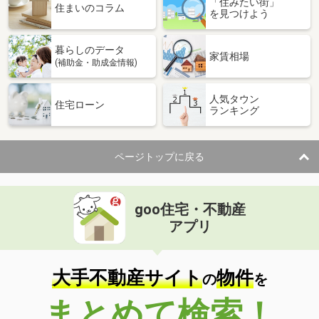
「住みたい街」
住まいのコラム
を見つけよう
暮らしのデータ
家賃相場
(補助金・助成金情報)
人気タウン
住宅ローン
ランキング
ページトップに戻る
goo住宅・不動産
アプリ
大手不動産サイト
物件
の
を
まとめて検索！