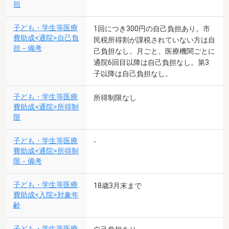
担
子ども・学生等医療
1回につき300円の自己負担あり。市
費助成<通院>自己負
民税所得割が課税されていない方は自
担－備考
己負担なし。月ごと、医療機関ごとに
通院6回目以降は自己負担なし。第3
子以降は自己負担なし。
子ども・学生等医療
所得制限なし
費助成<通院>所得制
限
子ども・学生等医療
-
費助成<通院>所得制
限－備考
子ども・学生等医療
18歳3月末まで
費助成<入院>対象年
齢
子ども・学生等医療