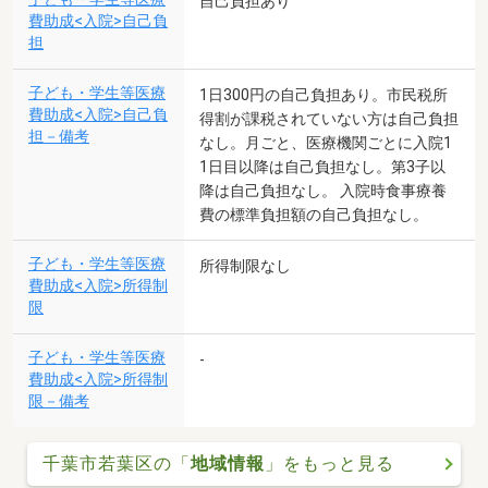
自己負担あり
費助成<入院>自己負
担
子ども・学生等医療
1日300円の自己負担あり。市民税所
費助成<入院>自己負
得割が課税されていない方は自己負担
担－備考
なし。月ごと、医療機関ごとに入院1
1日目以降は自己負担なし。第3子以
降は自己負担なし。 入院時食事療養
費の標準負担額の自己負担なし。
子ども・学生等医療
所得制限なし
費助成<入院>所得制
限
子ども・学生等医療
-
費助成<入院>所得制
限－備考
千葉市若葉区の「
地域情報
」をもっと見る