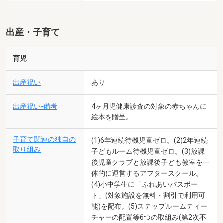
出産・子育て
育児
出産祝い
あり
出産祝い-備考
4ヶ月児健康診査の対象の赤ちゃんに
絵本を贈呈。
子育て関連の独自の
(1)6年連続待機児童ゼロ。(2)2年連続
取り組み
子どもルーム待機児童ゼロ。(3)放課
後児童クラブと放課後子ども教室を一
体的に運営するアフタースクール。
(4)小中学生に「ふれあいパスポー
ト」(対象施設を無料・割引で利用可
能)を配布。(5)ステップルームティー
チャーの配置等6つの取組み(第2次不