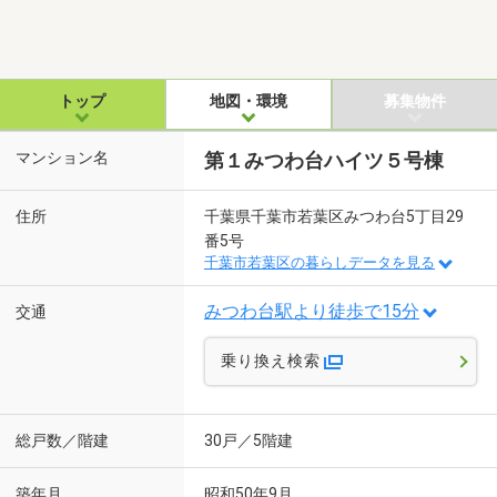
トップ
地図・環境
募集物件
マンション名
第１みつわ台ハイツ５号棟
住所
千葉県千葉市若葉区みつわ台5丁目29
番5号
千葉市若葉区の暮らしデータを見る
みつわ台駅より徒歩で15分
交通
乗り換え検索
総戸数／階建
30戸／5階建
築年月
昭和50年9月