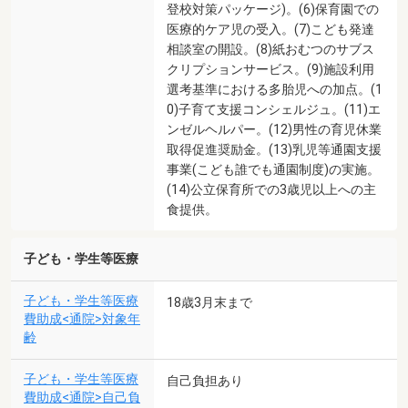
登校対策パッケージ)。(6)保育園での
医療的ケア児の受入。(7)こども発達
相談室の開設。(8)紙おむつのサブス
クリプションサービス。(9)施設利用
選考基準における多胎児への加点。(1
0)子育て支援コンシェルジュ。(11)エ
ンゼルヘルパー。(12)男性の育児休業
取得促進奨励金。(13)乳児等通園支援
事業(こども誰でも通園制度)の実施。
(14)公立保育所での3歳児以上への主
食提供。
子ども・学生等医療
子ども・学生等医療
18歳3月末まで
費助成<通院>対象年
齢
子ども・学生等医療
自己負担あり
費助成<通院>自己負