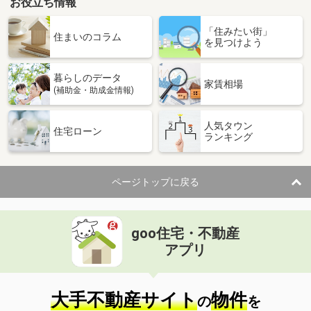
お役立ち情報
「住みたい街」
住まいのコラム
を見つけよう
暮らしのデータ
家賃相場
(補助金・助成金情報)
人気タウン
住宅ローン
ランキング
ページトップに戻る
goo住宅・不動産
アプリ
大手不動産サイト
物件
の
を