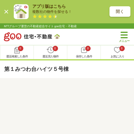
アプリ版はこちら
開く
複数社の物件を探せる！
NTTグループ運営の不動産総合サイト goo住宅・不動産
0
0
0
0
最近検索した条件
最近見た物件
保存した条件
お気に入り
第１みつわ台ハイツ５号棟