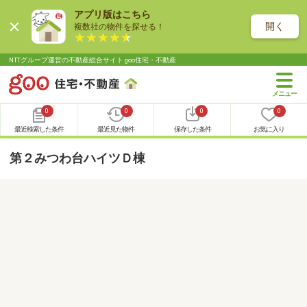
アプリ版はこちら
開く
複数社の物件を探せる！
NTTグループ運営の不動産総合サイト goo住宅・不動産
0
0
0
0
最近検索した条件
最近見た物件
保存した条件
お気に入り
第２みつわ台ハイツＤ棟