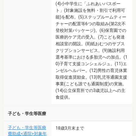
(4)小中学生に「ふれあいパスポー
ト」(対象施設を無料・割引で利用可
能)を配布。(5)ステップルームティー
チャーの配置等6つの取組み(第2次不
登校対策パッケージ)。(6)保育園での
医療的ケア児の受入。(7)こども発達
相談室の開設。(8)紙おむつのサブス
クリプションサービス。(9)施設利用
選考基準における多胎児への加点。(1
0)子育て支援コンシェルジュ。(11)エ
ンゼルヘルパー。(12)男性の育児休業
取得促進奨励金。(13)乳児等通園支援
事業(こども誰でも通園制度)の実施。
(14)公立保育所での3歳児以上への主
食提供。
子ども・学生等医療
子ども・学生等医療
18歳3月末まで
費助成<通院>対象年