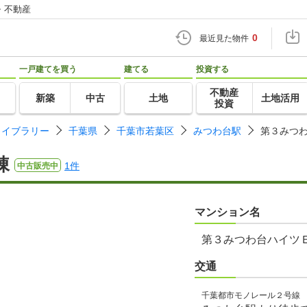
・不動産
0
最近見た物件
一戸建てを買う
建てる
投資する
不動産
新築
中古
土地
土地活用
投資
ライブラリー
千葉県
千葉市若葉区
みつわ台駅
第３みつ
棟
1件
中古販売中
マンション名
第３みつわ台ハイツ
交通
千葉都市モノレール２号線