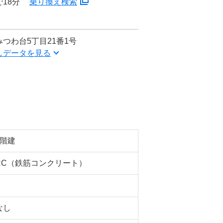
18分
乗り換え検索
つわ台5丁目21番1号
しデータを見る
5階建
RC（鉄筋コンクリート）
なし