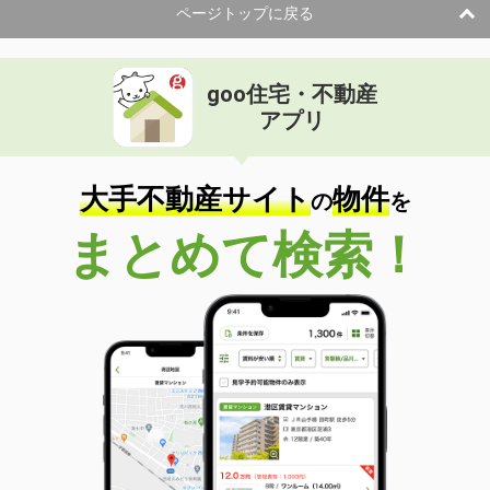
ページトップに戻る
goo住宅・不動産
アプリ
大手不動産サイト
物件
の
を
まとめて検索！