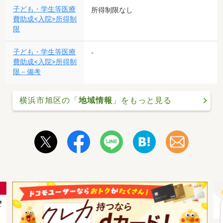
子ども・学生等医療
所得制限なし
費助成<入院>所得制
限
子ども・学生等医療
-
費助成<入院>所得制
限－備考
横浜市旭区の「
地域情報
」をもっと見る