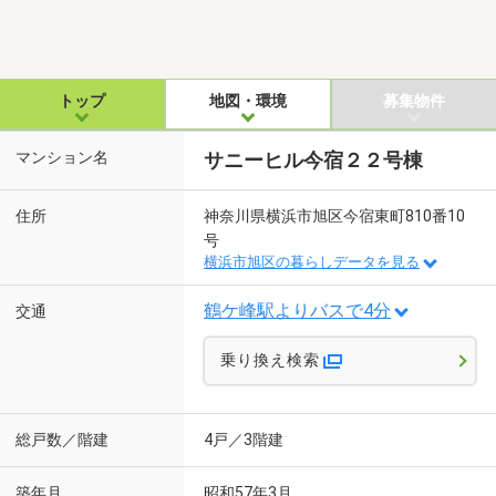
トップ
地図・環境
募集物件
マンション名
サニーヒル今宿２２号棟
住所
神奈川県横浜市旭区今宿東町810番10
号
横浜市旭区の暮らしデータを見る
鶴ケ峰駅よりバスで4分
交通
乗り換え検索
総戸数／階建
4戸／3階建
築年月
昭和57年3月