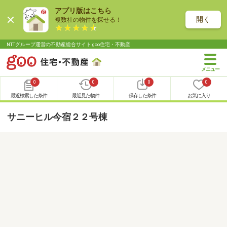
アプリ版はこちら
開く
複数社の物件を探せる！
NTTグループ運営の不動産総合サイト goo住宅・不動産
0
0
0
0
最近検索した条件
最近見た物件
保存した条件
お気に入り
サニーヒル今宿２２号棟