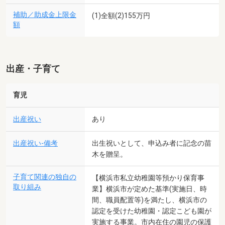
補助／助成金上限金
(1)全額(2)155万円
額
出産・子育て
育児
出産祝い
あり
出産祝い-備考
出生祝いとして、申込み者に記念の苗
木を贈呈。
子育て関連の独自の
【横浜市私立幼稚園等預かり保育事
取り組み
業】横浜市が定めた基準(実施日、時
間、職員配置等)を満たし、横浜市の
認定を受けた幼稚園・認定こども園が
実施する事業。市内在住の園児の保護