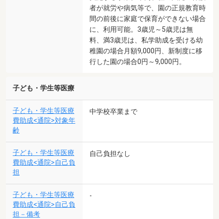
者が就労や病気等で、園の正規教育時
間の前後に家庭で保育ができない場合
に、利用可能。3歳児～5歳児は無
料、満3歳児は、私学助成を受ける幼
稚園の場合月額9,000円、新制度に移
行した園の場合0円～9,000円。
子ども・学生等医療
子ども・学生等医療
中学校卒業まで
費助成<通院>対象年
齢
子ども・学生等医療
自己負担なし
費助成<通院>自己負
担
子ども・学生等医療
-
費助成<通院>自己負
担－備考