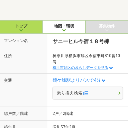
トップ
地図・環境
募集物件
マンション名
サニーヒル今宿１８号棟
住所
神奈川県横浜市旭区今宿東町810番10
号
横浜市旭区の暮らしデータを見る
鶴ケ峰駅よりバスで4分
交通
乗り換え検索
総戸数／階建
2戸／2階建
築年月
昭和57年3月