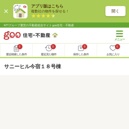
アプリ版はこちら
開く
複数社の物件を探せる！
NTTグループ運営の不動産総合サイト goo住宅・不動産
0
0
0
0
最近検索した条件
最近見た物件
保存した条件
お気に入り
サニーヒル今宿１８号棟