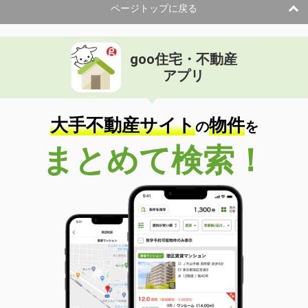
ページトップに戻る
goo住宅・不動産
アプリ
大手不動産サイト
物件
の
を
まとめて検索！