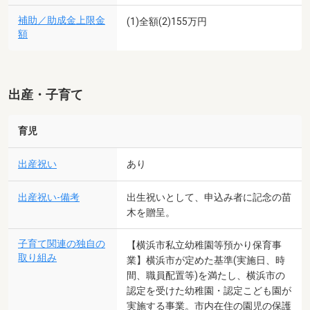
補助／助成金上限金
(1)全額(2)155万円
額
出産・子育て
育児
出産祝い
あり
出産祝い-備考
出生祝いとして、申込み者に記念の苗
木を贈呈。
子育て関連の独自の
【横浜市私立幼稚園等預かり保育事
取り組み
業】横浜市が定めた基準(実施日、時
間、職員配置等)を満たし、横浜市の
認定を受けた幼稚園・認定こども園が
実施する事業。市内在住の園児の保護