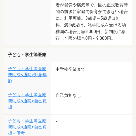
者が就労や病気等で、園の正規教育時
間の前後に家庭で保育ができない場合
に、利用可能。3歳児～5歳児は無
料、満3歳児は、私学助成を受ける幼
稚園の場合月額9,000円、新制度に移
行した園の場合0円～9,000円。
子ども・学生等医療
子ども・学生等医療
中学校卒業まで
費助成<通院>対象年
齢
子ども・学生等医療
自己負担なし
費助成<通院>自己負
担
子ども・学生等医療
-
費助成<通院>自己負
担－備考