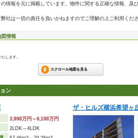
」の情報を元に掲載しています。物件に関する正確な情報、及
て弊社は一切の責任を負いかねますのでご理解の上ご利用くだ
地図情報
いたします。
スクロール地図を見る
ョン
順
ザ・ヒルズ横浜希望ヶ丘
3,998万円～6,198万円
り
2LDK～4LDK
積
57.46m
2
～79.28m
2