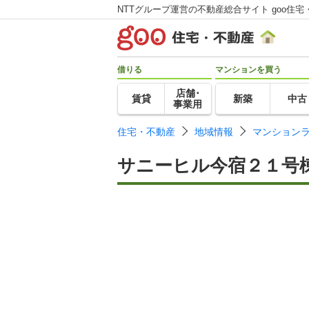
NTTグループ運営の不動産総合サイト goo住宅
借りる
マンションを買う
店舗･
賃貸
新築
中古
事業用
住宅・不動産
地域情報
マンション
サニーヒル今宿２１号