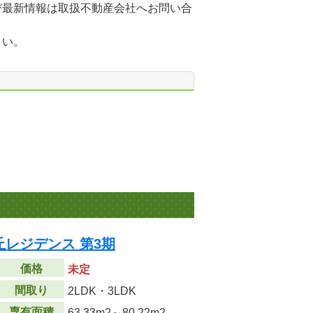
び最新情報は取扱不動産会社へお問い合
さい。
レジデンス 第3期
価格
未定
間取り
2LDK・3LDK
専有面積
63.33m
2
～80.22m
2