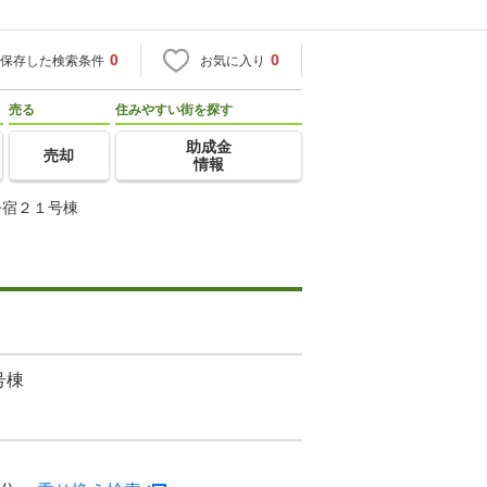
0
0
保存した検索条件
お気に入り
売る
住みやすい街を探す
助成金
売却
情報
今宿２１号棟
号棟