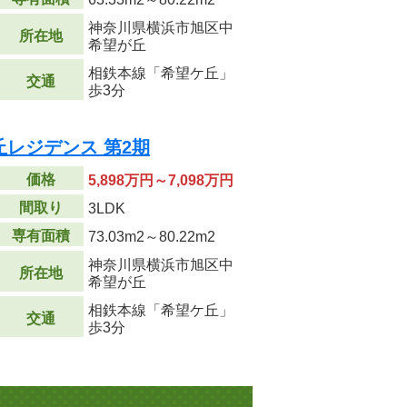
神奈川県横浜市旭区中
所在地
希望が丘
相鉄本線「希望ケ丘」
交通
歩3分
レジデンス 第2期
価格
5,898万円～7,098万円
間取り
3LDK
専有面積
73.03m
2
～80.22m
2
神奈川県横浜市旭区中
所在地
希望が丘
相鉄本線「希望ケ丘」
交通
歩3分