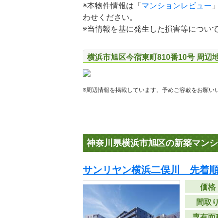
※本物件情報は「
マンションレビュー
わせください。
※当情報を基に発生した損害等につい
横浜市旭区今宿東町810番10号 周辺
※周辺情報を掲載しています。予めご容赦をお願い
神奈川県横浜市旭区の新築マンシ
サンリヤン横浜二俣川 先着
価格
間取
専有面