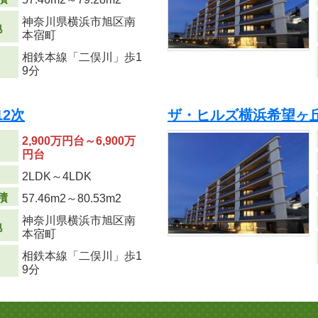
神奈川県横浜市旭区南
地
本宿町
相鉄本線「二俣川」歩1
9分
2次
ザ・ヒルズ横浜希望ヶ丘
2,900万円台～6,900万
円台
り
2LDK～4LDK
積
57.46m
2
～80.53m
2
神奈川県横浜市旭区南
地
本宿町
相鉄本線「二俣川」歩1
9分