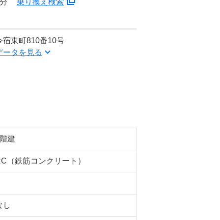
4分
乗り換え検索
宿東町810番10号
データを見る
2階建
RC（鉄筋コンクリート）
なし