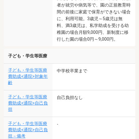
者が就労や病気等で、園の正規教育時
間の前後に家庭で保育ができない場合
に、利用可能。3歳児～5歳児は無
料、満3歳児は、私学助成を受ける幼
稚園の場合月額9,000円、新制度に移
行した園の場合0円～9,000円。
子ども・学生等医療
子ども・学生等医療
中学校卒業まで
費助成<通院>対象年
齢
子ども・学生等医療
自己負担なし
費助成<通院>自己負
担
子ども・学生等医療
-
費助成<通院>自己負
担－備考