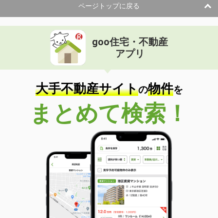
ページトップに戻る
goo住宅・不動産
アプリ
大手不動産サイト
物件
の
を
まとめて検索！