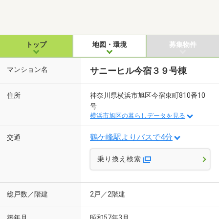
トップ
地図・環境
募集物件
マンション名
サニーヒル今宿３９号棟
住所
神奈川県横浜市旭区今宿東町810番10
号
横浜市旭区の暮らしデータを見る
鶴ケ峰駅よりバスで4分
交通
乗り換え検索
総戸数／階建
2戸／2階建
築年月
昭和57年3月