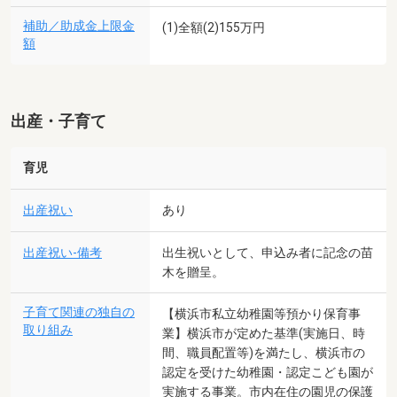
補助／助成金上限金
(1)全額(2)155万円
額
出産・子育て
育児
出産祝い
あり
出産祝い-備考
出生祝いとして、申込み者に記念の苗
木を贈呈。
子育て関連の独自の
【横浜市私立幼稚園等預かり保育事
取り組み
業】横浜市が定めた基準(実施日、時
間、職員配置等)を満たし、横浜市の
認定を受けた幼稚園・認定こども園が
実施する事業。市内在住の園児の保護