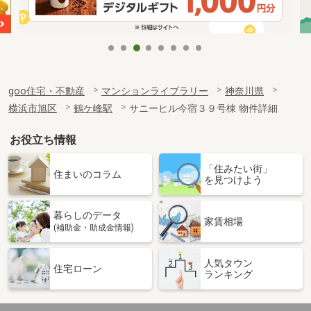
goo住宅・不動産
マンションライブラリー
神奈川県
横浜市旭区
鶴ケ峰駅
サニーヒル今宿３９号棟 物件詳細
お役立ち情報
「住みたい街」
住まいのコラム
を見つけよう
暮らしのデータ
家賃相場
(補助金・助成金情報)
人気タウン
住宅ローン
ランキング