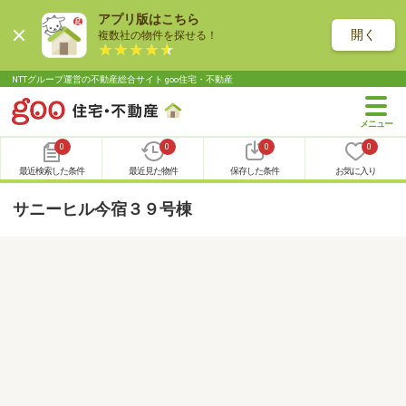
アプリ版はこちら
開く
複数社の物件を探せる！
NTTグループ運営の不動産総合サイト goo住宅・不動産
0
0
0
0
最近検索した条件
最近見た物件
保存した条件
お気に入り
サニーヒル今宿３９号棟