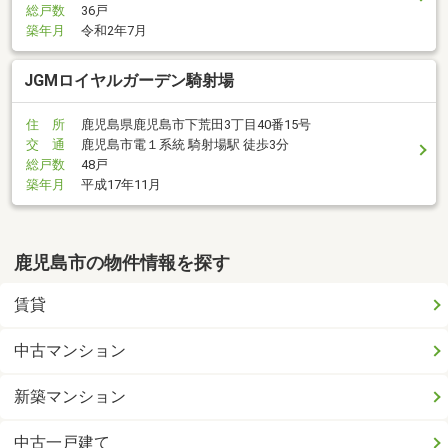
総戸数
36戸
築年月
令和2年7月
JGMロイヤルガーデン騎射場
住 所
鹿児島県鹿児島市下荒田3丁目40番15号
交 通
鹿児島市電１系統 騎射場駅 徒歩3分
総戸数
48戸
築年月
平成17年11月
鹿児島市の物件情報を探す
賃貸
中古マンション
新築マンション
中古一戸建て