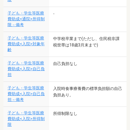
子ども・学生等医療
-
費助成<通院>所得制
限－備考
子ども・学生等医療
中学校卒業まで(ただし、住民税非課
費助成<入院>対象年
税世帯は18歳3月末まで)
齢
子ども・学生等医療
自己負担なし
費助成<入院>自己負
担
子ども・学生等医療
入院時食事療養費の標準負担額の自己
費助成<入院>自己負
負担あり。
担－備考
子ども・学生等医療
所得制限なし
費助成<入院>所得制
限