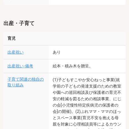
出産・子育て
育児
出産祝い
あり
出産祝い-備考
絵本・積み木を贈呈。
子育て関連の独自の
(1)子どもすこやか安心ねっと事業(就
取り組み
学前の子どもの発達支援のための教室
や園への巡回相談及び保護者の育児不
安の軽減を図るための相談事業、にじ
の会[小児慢性特定疾病児の保護者の
会]の開催)。(2)ぷれママ・ママのほっ
とスペース事業(育児不安を抱える母
親を対象に心理相談員等によるカウン