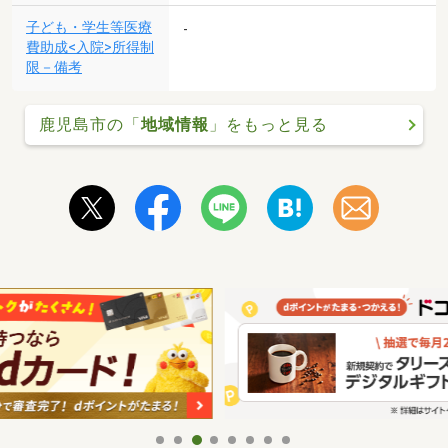
子ども・学生等医療
-
費助成<入院>所得制
限－備考
鹿児島市の「
地域情報
」をもっと見る