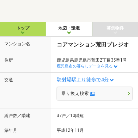
トップ
地図・環境
募集物件
マンション名
コアマンション荒田プレジオ
住所
鹿児島県鹿児島市荒田2丁目35番1号
鹿児島市の暮らしデータを見る
騎射場駅より徒歩で4分
交通
乗り換え検索
総戸数／階建
37戸／10階建
築年月
平成12年11月