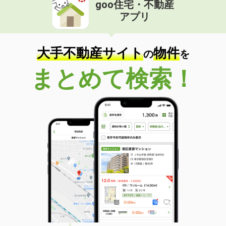
goo住宅・不動産
アプリ
大手不動産サイト
物件
の
を
まとめて検索！