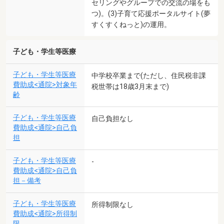
セリングやグループでの交流の場をも
つ)。(3)子育て応援ポータルサイト(夢
すくすくねっと)の運用。
子ども・学生等医療
子ども・学生等医療
中学校卒業まで(ただし、住民税非課
費助成<通院>対象年
税世帯は18歳3月末まで)
齢
子ども・学生等医療
自己負担なし
費助成<通院>自己負
担
子ども・学生等医療
-
費助成<通院>自己負
担－備考
子ども・学生等医療
所得制限なし
費助成<通院>所得制
限