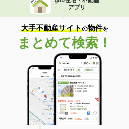
goo住宅・不動産
アプリ
大手不動産サイト
物件
の
を
まとめて検索！