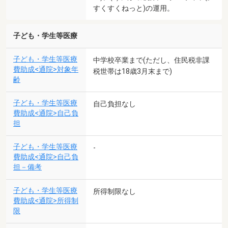
すくすくねっと)の運用。
子ども・学生等医療
子ども・学生等医療
中学校卒業まで(ただし、住民税非課
費助成<通院>対象年
税世帯は18歳3月末まで)
齢
子ども・学生等医療
自己負担なし
費助成<通院>自己負
担
子ども・学生等医療
-
費助成<通院>自己負
担－備考
子ども・学生等医療
所得制限なし
費助成<通院>所得制
限