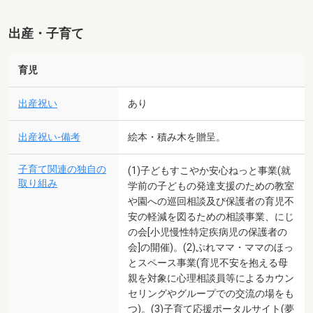
出産・子育て
育児
出産祝い
あり
出産祝い-備考
絵本・積み木を贈呈。
子育て関連の独自の
(1)子どもすこやか安心ねっと事業(就
取り組み
学前の子どもの発達支援のための教室
や園への巡回相談及び保護者の育児不
安の軽減を図るための相談事業、にじ
の会[小児慢性特定疾病児の保護者の
会]の開催)。(2)ぷれママ・ママのほっ
とスペース事業(育児不安を抱える母
親を対象に心理相談員等によるカウン
セリングやグループでの交流の場をも
つ)。(3)子育て応援ポータルサイト(夢