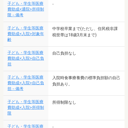
子ども・学生等医療
-
費助成<通院>所得制
限－備考
子ども・学生等医療
中学校卒業まで(ただし、住民税非課
費助成<入院>対象年
税世帯は18歳3月末まで)
齢
子ども・学生等医療
自己負担なし
費助成<入院>自己負
担
子ども・学生等医療
入院時食事療養費の標準負担額の自己
費助成<入院>自己負
負担あり。
担－備考
子ども・学生等医療
所得制限なし
費助成<入院>所得制
限
子ども・学生等医療
-