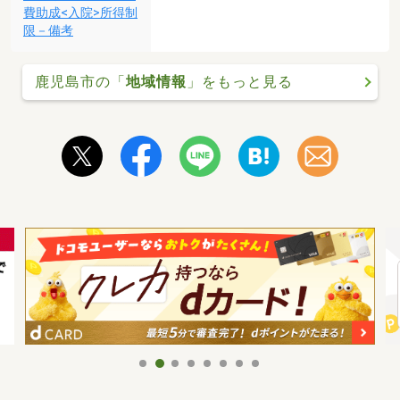
費助成<入院>所得制
限－備考
鹿児島市の「
地域情報
」をもっと見る