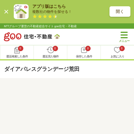
アプリ版はこちら
開く
複数社の物件を探せる！
NTTグループ運営の不動産総合サイト goo住宅・不動産
0
0
0
0
最近検索した条件
最近見た物件
保存した条件
お気に入り
ダイアパレスグランデージ荒田