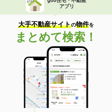
goo住宅・不動産
アプリ
大手不動産サイト
物件
の
を
まとめて検索！