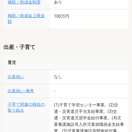
補助／助成金制度
あり
補助／助成金上限金
100万円
額
出産・子育て
育児
出産祝い
なし
出産祝い-備考
-
子育て関連の独自の
(1)子育て学習センター事業。(2)交
取り組み
通・災害遺児手当支給事業。(3)交
通・災害遺児奨学金給付事業。(4)児
童養護施設等入所児童就職祝金支給事
業。(5)児童養護施設等間食給付事