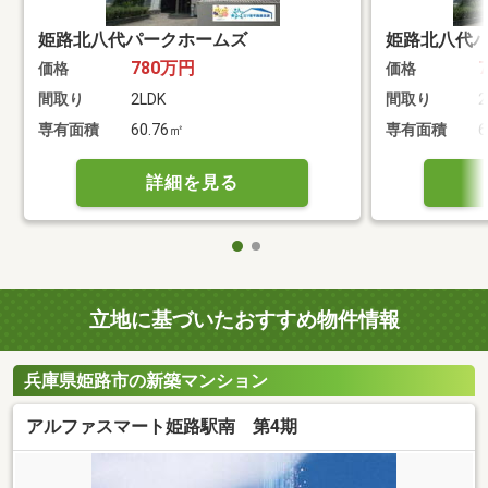
姫路北八代パークホームズ
姫路北八代
780万円
価格
価格
間取り
2LDK
間取り
2
専有面積
60.76㎡
専有面積
6
詳細を見る
立地に基づいたおすすめ物件情報
兵庫県姫路市の新築マンション
アルファスマート姫路駅南 第4期