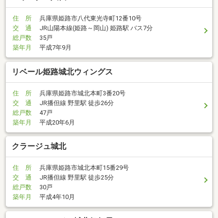
住 所
兵庫県姫路市八代東光寺町12番10号
交 通
JR山陽本線(姫路～岡山) 姫路駅 バス7分
総戸数
35戸
築年月
平成7年9月
リベール姫路城北ウィングス
住 所
兵庫県姫路市城北本町3番20号
交 通
JR播但線 野里駅 徒歩26分
総戸数
47戸
築年月
平成20年6月
クラージュ城北
住 所
兵庫県姫路市城北本町15番29号
交 通
JR播但線 野里駅 徒歩25分
総戸数
30戸
築年月
平成4年10月