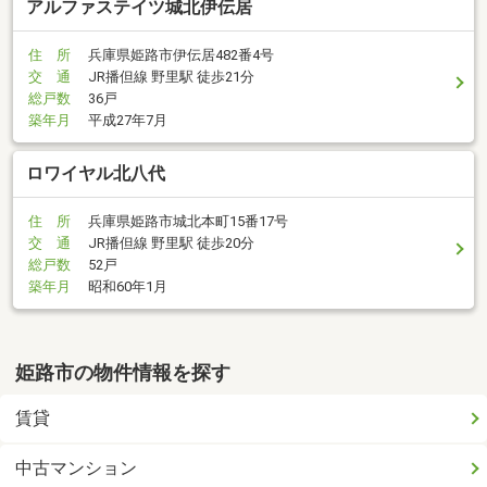
アルファステイツ城北伊伝居
住 所
兵庫県姫路市伊伝居482番4号
交 通
JR播但線 野里駅 徒歩21分
総戸数
36戸
築年月
平成27年7月
ロワイヤル北八代
住 所
兵庫県姫路市城北本町15番17号
交 通
JR播但線 野里駅 徒歩20分
総戸数
52戸
築年月
昭和60年1月
姫路市の物件情報を探す
賃貸
中古マンション