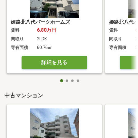
姫路北八代パークホームズ
姫路北八代
6.80万円
賃料
賃料
間取り
2LDK
間取り
2
専有面積
60.76㎡
専有面積
5
詳細を見る
中古マンション