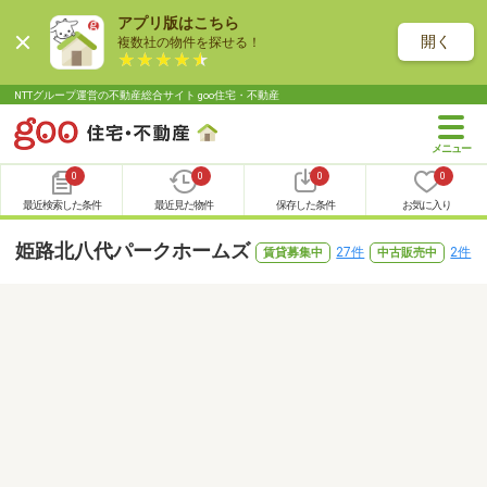
アプリ版はこちら
開く
複数社の物件を探せる！
NTTグループ運営の不動産総合サイト goo住宅・不動産
0
0
0
0
最近検索した条件
最近見た物件
保存した条件
お気に入り
姫路北八代パークホームズ
27件
2件
賃貸募集中
中古販売中