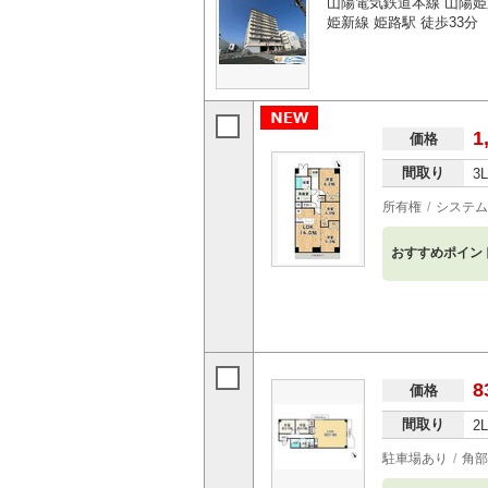
山陽電気鉄道本線 山陽姫
姫新線 姫路駅 徒歩33分
1
価格
間取り
3
所有権
システム
おすすめポイン
8
価格
間取り
2
駐車場あり
角部