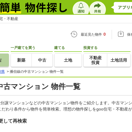
住宅・不動産
0
最近見た物件
保
一戸建てを買う
建てる
投資する
不動産
古
新築
中古
土地
土地活用
投資
庫県
>
播但線の中古マンション 物件一覧
中古マンション 物件一覧
古分譲マンションなどの中古マンション物件をご紹介します。中古マンシ
だわり条件から物件を簡単検索。理想の物件探しをgoo住宅・不動産
更して再検索