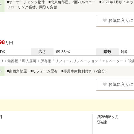
■オーナーチェンジ物件 ■北東角部屋、2面バルコニー ■2021年7月頃：
ト
フローリング張替、間取り変更
お気に入りに
98
万円
広さ
階数
8階
LDK
69.35m
2
り
角部屋
即入居可
所有権
リフォームリノベーション
エレベーター
2階
ト
■南西角部屋 ■リフォーム歴有 ■専用車庫権利付き（2台分）
お気に入りに
目
築36年6ヶ月
5階建