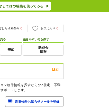
0
0
存した検索条件
お気に入り
売る
住みやすい街を探す
助成金
売却
情報
ョン物件情報を探すならgoo住宅・不動
がサポートします。