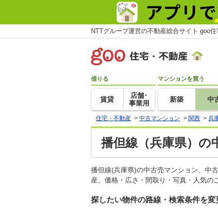
NTTグループ運営の不動産総合サイト goo
借りる
マンションを買う
店舗･
賃貸
新築
中
事業用
住宅・不動産
>
中古マンション
>
関西
>
兵
播但線（兵庫県）の
播但線(兵庫県)の中古売マンション、中
産。価格・広さ・間取り・写真・人気のこ
探したい物件の路線・検索条件を変