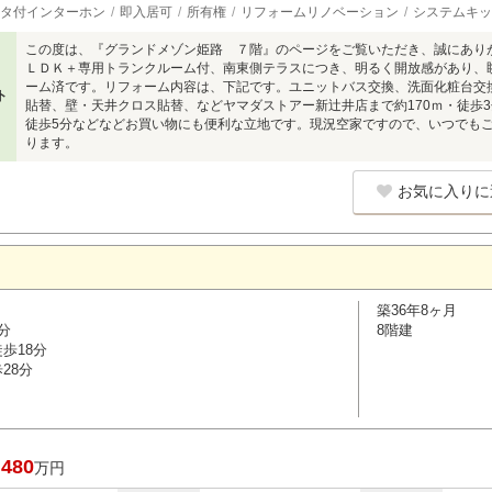
タ付インターホン
即入居可
所有権
リフォームリノベーション
システムキッ
この度は、『グランドメゾン姫路 ７階』のページをご覧いただき、誠にあり
ＬＤＫ＋専用トランクルーム付、南東側テラスにつき、明るく開放感があり、
ーム済です。リフォーム内容は、下記です。ユニットバス交換、洗面化粧台交換
ト
貼替、壁・天井クロス貼替、などヤマダストアー新辻井店まで約170ｍ・徒歩3
徒歩5分などなどお買い物にも便利な立地です。現況空家ですので、いつでも
ります。
お気に入りに
築36年8ヶ月
分
8階建
歩18分
28分
,480
万円