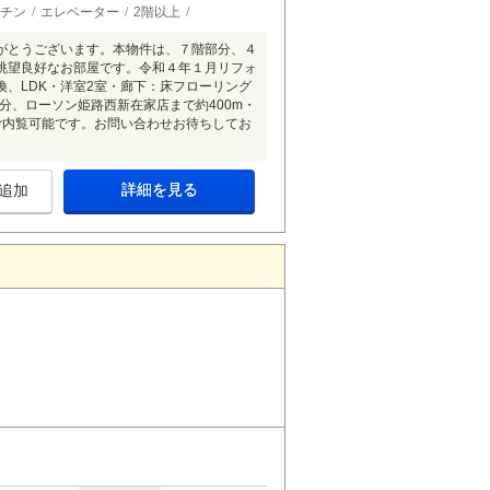
チン
エレベーター
2階以上
がとうございます。本物件は、７階部分、４
眺望良好なお部屋です。令和４年１月リフォ
、LDK・洋室2室・廊下：床フローリング
分、ローソン姫路西新在家店まで約400m・
ご内覧可能です。お問い合わせお待ちしてお
詳細を見る
追加