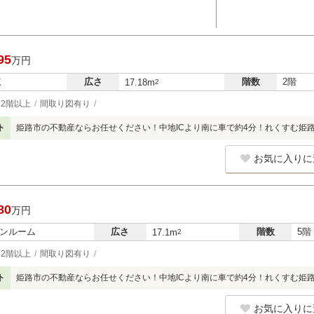
95
万円
広さ
階数
2階
K
17.18m
2
2階以上
間取り図有り
ト
姫路市の不動産ならお任せください！中地ICより南に車で約4分！れくすむ姫
お気に入りに
80
万円
ンルーム
広さ
階数
5階
17.1m
2
2階以上
間取り図有り
ト
姫路市の不動産ならお任せください！中地ICより南に車で約4分！れくすむ姫
お気に入りに