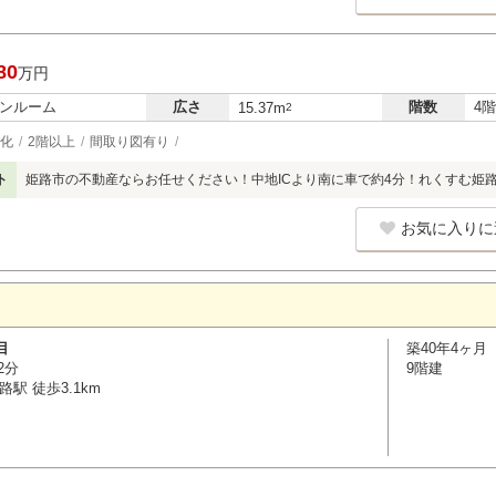
80
万円
ンルーム
広さ
階数
4階
15.37m
2
化
2階以上
間取り図有り
ト
姫路市の不動産ならお任せください！中地ICより南に車で約4分！れくすむ姫
お気に入りに
目
築40年4ヶ月
2分
9階建
駅 徒歩3.1km