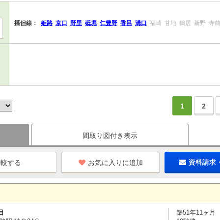
播但線：
姫路
京口
野里
砥堀
仁豊野
香呂
溝口
福崎
甘地
鶴居
新野
寺
1
2
間取り図付き表示
お気に入りに追加
資料請求
目
築51年11ヶ月