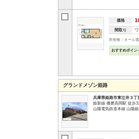
1
価格
間取り
ワ
所有権
オール電
おすすめポイン
グランドメゾン姫路
兵庫県姫路市東辻井３丁
姫新線 播磨高岡駅 徒歩3
山陽電気鉄道本線 山陽姫路