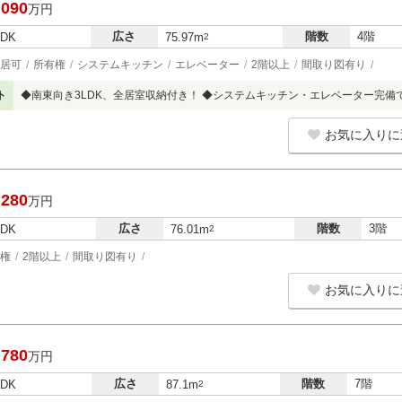
,090
万円
広さ
階数
4階
LDK
75.97m
2
居可
所有権
システムキッチン
エレベーター
2階以上
間取り図有り
ト
◆南東向き3LDK、全居室収納付き！ ◆システムキッチン・エレベーター完備
お気に入りに
,280
万円
広さ
階数
3階
LDK
76.01m
2
権
2階以上
間取り図有り
お気に入りに
,780
万円
広さ
階数
7階
LDK
87.1m
2