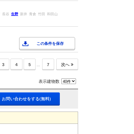
前
長谷
生野
新井
青倉
竹田
和田山
この条件を保存
3
4
5
7
次へ
…
表示建物数
・お問い合わせをする(無料)