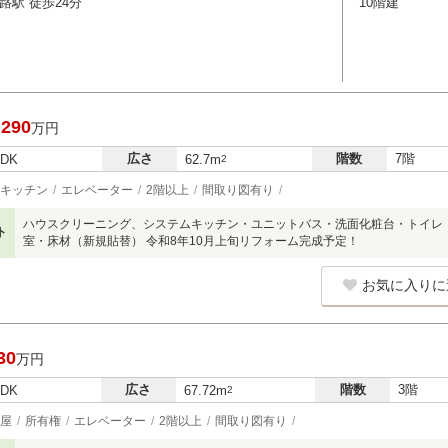
路駅 徒歩24分
10階建
,290
万円
広さ
階数
7階
LDK
62.7m
2
キッチン
エレベーター
2階以上
間取り図有り
ハウスクリーニング、システムキッチン・ユニットバス・洗面化粧台・トイレ
ト
室・床材（新規貼替） 令和8年10月上旬リフォーム完成予定！
お気に入りに
30
万円
広さ
階数
3階
LDK
67.72m
2
屋
所有権
エレベーター
2階以上
間取り図有り