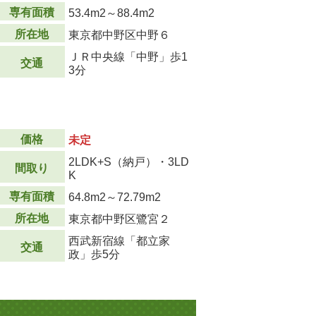
専有面積
53.4m
2
～88.4m
2
所在地
東京都中野区中野６
ＪＲ中央線「中野」歩1
交通
3分
価格
未定
2LDK+S（納戸）・3LD
間取り
K
専有面積
64.8m
2
～72.79m
2
所在地
東京都中野区鷺宮２
西武新宿線「都立家
交通
政」歩5分