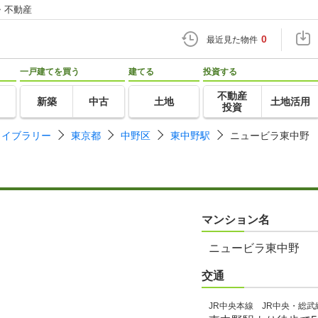
・不動産
0
最近見た物件
一戸建てを買う
建てる
投資する
不動産
新築
中古
土地
土地活用
投資
ライブラリー
東京都
中野区
東中野駅
ニュービラ東中野
マンション名
ニュービラ東中野
交通
JR中央本線 JR中央・総