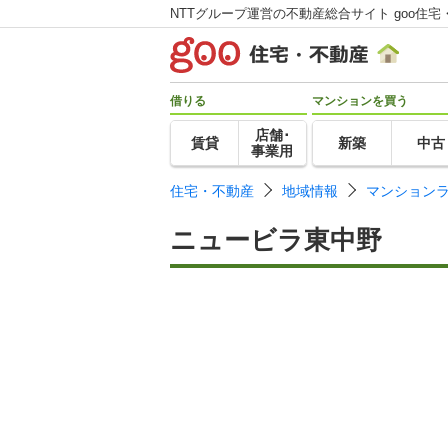
NTTグループ運営の不動産総合サイト goo住宅
借りる
マンションを買う
店舗･
賃貸
新築
中古
事業用
住宅・不動産
地域情報
マンション
ニュービラ東中野