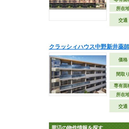
所在
交通
クラッシィハウス中野新井薬師
価格
間取
専有面
所在
交通
周辺の物件情報を探す