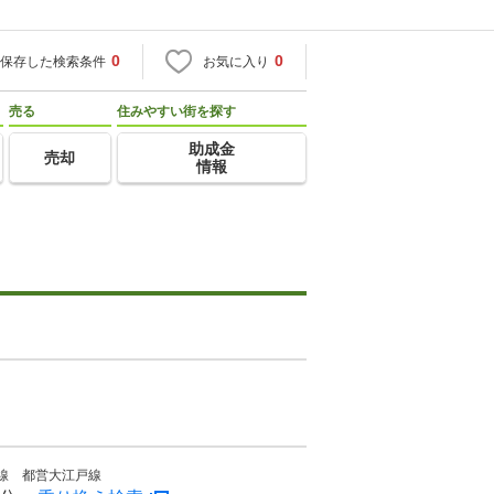
0
0
保存した検索条件
お気に入り
売る
住みやすい街を探す
助成金
売却
情報
武線 都営大江戸線