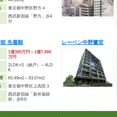
地
東京都中野区野方４
西武新宿線「野方」歩4
分
前 先着順
レーベン中野鷺宮
1億390万円～1億7,490
万円
2LDK+S（納戸）～4LD
り
K
積
65.49m
2
～93.07m
2
地
東京都中野区上高田３
西武新宿線「新井薬師
前」歩6分