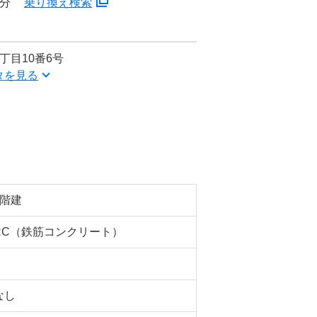
5分
乗り換え検索
丁目10番6号
タを見る
4階建
RC（鉄筋コンクリート）
なし