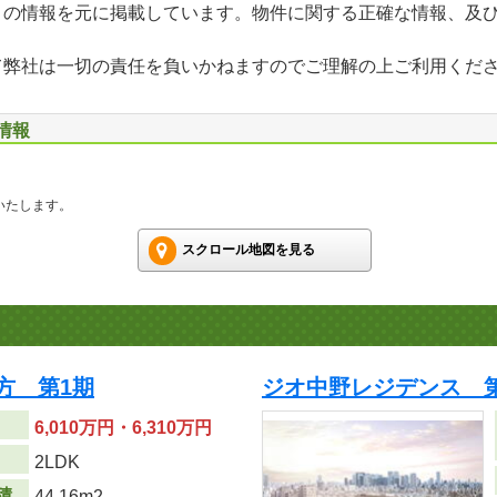
」の情報を元に掲載しています。物件に関する正確な情報、及
て弊社は一切の責任を負いかねますのでご理解の上ご利用くだ
情報
いたします。
スクロール地図を見る
方 第1期
ジオ中野レジデンス 第
6,010万円・6,310万円
り
2LDK
積
44.16m
2