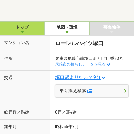
トップ
地図・環境
募集物件
マンション名
ローレルハイツ塚口
住所
兵庫県尼崎市南塚口町7丁目1番33号
尼崎市の暮らしデータを見る
塚口駅より徒歩で9分
交通
乗り換え検索
総戸数／階建
8戸／3階建
築年月
昭和55年3月