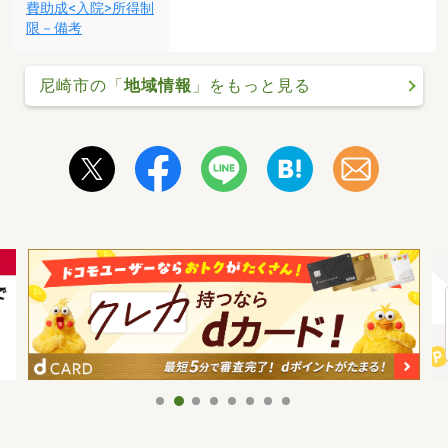
費助成<入院>所得制
限－備考
尼崎市の「
地域情報
」をもっと見る