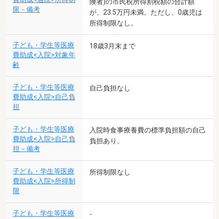
険者)の市民税所得割税額の合計額
限－備考
が、23.5万円未満。ただし、0歳児は
所得制限なし。
子ども・学生等医療
18歳3月末まで
費助成<入院>対象年
齢
子ども・学生等医療
自己負担なし
費助成<入院>自己負
担
子ども・学生等医療
入院時食事療養費の標準負担額の自己
費助成<入院>自己負
負担あり。
担－備考
子ども・学生等医療
所得制限なし
費助成<入院>所得制
限
子ども・学生等医療
-