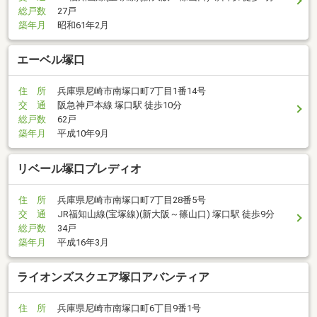
総戸数
27戸
築年月
昭和61年2月
エーベル塚口
住 所
兵庫県尼崎市南塚口町7丁目1番14号
交 通
阪急神戸本線 塚口駅 徒歩10分
総戸数
62戸
築年月
平成10年9月
リベール塚口プレディオ
住 所
兵庫県尼崎市南塚口町7丁目28番5号
交 通
JR福知山線(宝塚線)(新大阪～篠山口) 塚口駅 徒歩9分
総戸数
34戸
築年月
平成16年3月
ライオンズスクエア塚口アバンティア
住 所
兵庫県尼崎市南塚口町6丁目9番1号