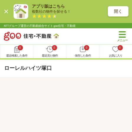
アプリ版はこちら
開く
複数社の物件を探せる！
NTTグループ運営の不動産総合サイト goo住宅・不動産
0
0
0
0
最近検索した条件
最近見た物件
保存した条件
お気に入り
ローレルハイツ塚口