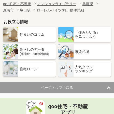
goo住宅・不動産
マンションライブラリー
兵庫県
尼崎市
塚口駅
ローレルハイツ塚口 物件詳細
お役立ち情報
「住みたい街」
住まいのコラム
を見つけよう
暮らしのデータ
家賃相場
(補助金・助成金情報)
人気タウン
住宅ローン
ランキング
ページトップに戻る
goo住宅・不動産
アプリ