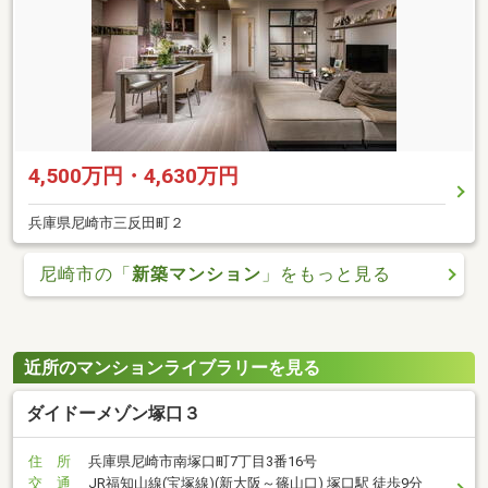
4,500万円・4,630万円
兵庫県尼崎市三反田町２
尼崎市の「
新築マンション
」をもっと見る
近所のマンションライブラリーを見る
ダイドーメゾン塚口３
住 所
兵庫県尼崎市南塚口町7丁目3番16号
交 通
JR福知山線(宝塚線)(新大阪～篠山口) 塚口駅 徒歩9分