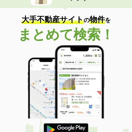
大手不動産サイト
物件
の
を
まとめて検索！