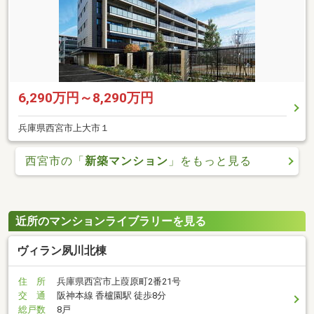
6,290万円～8,290万円
兵庫県西宮市上大市１
西宮市の「
新築マンション
」をもっと見る
近所のマンションライブラリーを見る
ヴィラン夙川北棟
住 所
兵庫県西宮市上葭原町2番21号
交 通
阪神本線 香櫨園駅 徒歩8分
総戸数
8戸