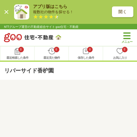
アプリ版はこちら
開く
複数社の物件を探せる！
NTTグループ運営の不動産総合サイト goo住宅・不動産
0
0
0
0
最近検索した条件
最近見た物件
保存した条件
お気に入り
リバーサイド香枦園