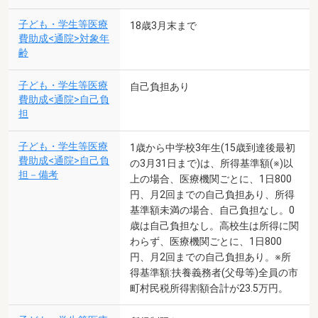
子ども・学生等医療
18歳3月末まで
費助成<通院>対象年
齢
子ども・学生等医療
自己負担あり
費助成<通院>自己負
担
子ども・学生等医療
1歳から中学校3年生(15歳到達後最初
費助成<通院>自己負
の3月31日まで)は、所得基準額(※)以
担－備考
上の場合、医療機関ごとに、1日800
円、月2回までの自己負担あり、所得
基準額未満の場合、自己負担なし。0
歳は自己負担なし。高校生は所得に関
わらず、医療機関ごとに、1日800
円、月2回までの自己負担あり。※所
得基準額:扶養義務者(父母等)全員の市
町村民税所得割額合計が23.5万円。