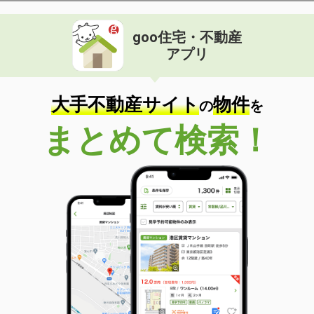
goo住宅・不動産
アプリ
大手不動産サイト
物件
の
を
まとめて検索！