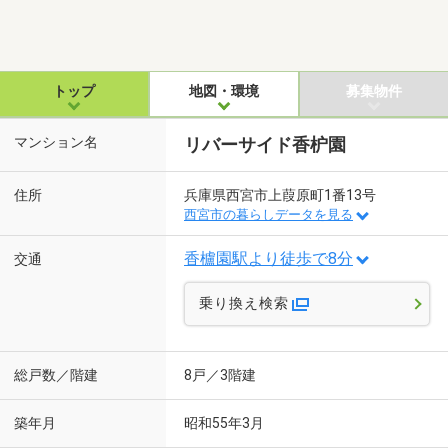
トップ
地図・環境
募集物件
マンション名
リバーサイド香枦園
住所
兵庫県西宮市上葭原町1番13号
西宮市の暮らしデータを見る
香櫨園駅より徒歩で8分
交通
乗り換え検索
総戸数／階建
8戸／3階建
築年月
昭和55年3月