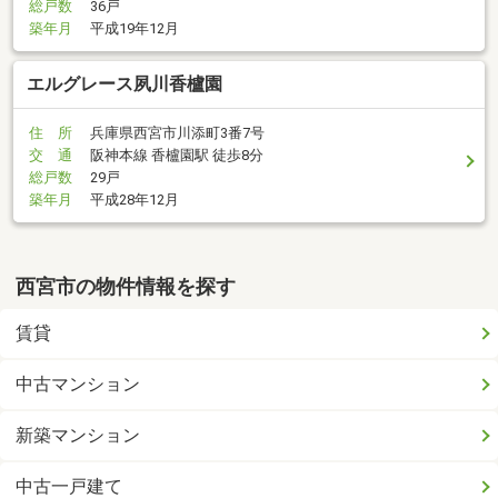
総戸数
36戸
築年月
平成19年12月
エルグレース夙川香櫨園
住 所
兵庫県西宮市川添町3番7号
交 通
阪神本線 香櫨園駅 徒歩8分
総戸数
29戸
築年月
平成28年12月
西宮市の物件情報を探す
賃貸
中古マンション
新築マンション
中古一戸建て