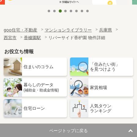
goo住宅・不動産
マンションライブラリー
兵庫県
西宮市
香櫨園駅
リバーサイド香枦園 物件詳細
お役立ち情報
「住みたい街」
住まいのコラム
を見つけよう
暮らしのデータ
家賃相場
(補助金・助成金情報)
人気タウン
住宅ローン
ランキング
ページトップに戻る