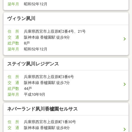
築年月
昭和52年12月
ヴィラン夙川
住 所
兵庫県西宮市上葭原町2番4号、21号
交 通
阪神本線 香櫨園駅 徒歩9分
総戸数
8戸
築年月
昭和52年12月
ステイツ夙川レジデンス
住 所
兵庫県西宮市上葭原町3番6号
交 通
阪神本線 香櫨園駅 徒歩7分
総戸数
44戸
築年月
平成10年9月
ネバーランド夙川香櫨園セルサス
住 所
兵庫県西宮市上葭原町1番30号
交 通
阪神本線 香櫨園駅 徒歩8分