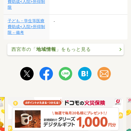
費助成<入院>所得制
限
子ども・学生等医療
-
費助成<入院>所得制
限－備考
西宮市の「
地域情報
」をもっと見る