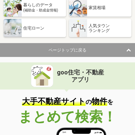
暮らしのデータ
家賃相場
(補助金・助成金情報)
人気タウン
住宅ローン
ランキング
ページトップに戻る
goo住宅・不動産
アプリ
大手不動産サイト
物件
の
を
まとめて検索！