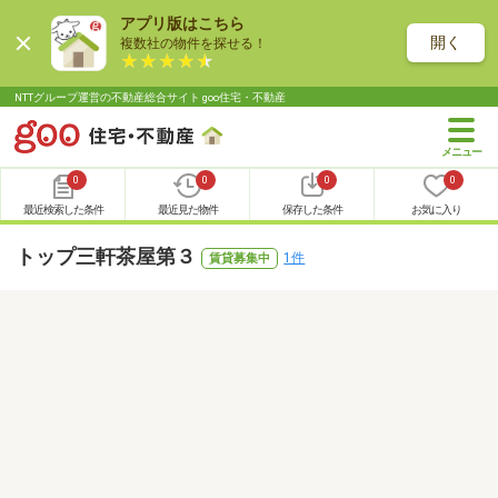
アプリ版はこちら
開く
複数社の物件を探せる！
NTTグループ運営の不動産総合サイト goo住宅・不動産
0
0
0
0
最近検索した条件
最近見た物件
保存した条件
お気に入り
トップ三軒茶屋第３
1件
賃貸募集中