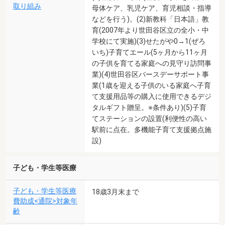
取り組み
母体ケア、乳児ケア、育児相談・指導
などを行う)。(2)新教科「日本語」教
育(2007年より世田谷区立の全小・中
学校にて実施)(3)せたがや0→1(ぜろ
いち)子育てエール(5ヶ月から11ヶ月
の子供を育てる家庭への見守り訪問事
業)(4)世田谷区バースデーサポート事
業(1歳を迎える子供のいる家庭へ子育
て支援用品等の購入に使用できるデジ
タルギフト贈呈。※条件あり)(5)子育
てステーションの設置(利便性の高い
駅前に点在。多機能子育て支援拠点施
設)
子ども・学生等医療
子ども・学生等医療
18歳3月末まで
費助成<通院>対象年
齢