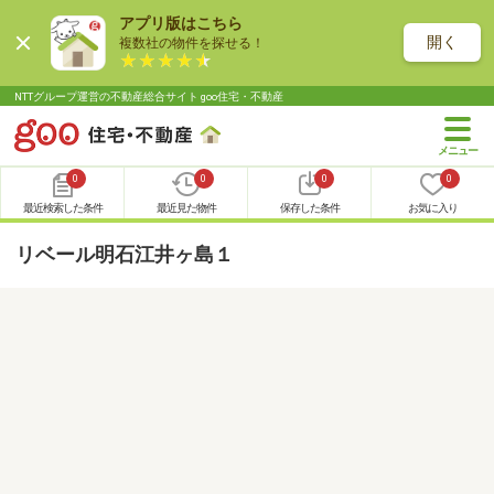
アプリ版はこちら
開く
複数社の物件を探せる！
NTTグループ運営の不動産総合サイト goo住宅・不動産
0
0
0
0
最近検索した条件
最近見た物件
保存した条件
お気に入り
リベール明石江井ヶ島１