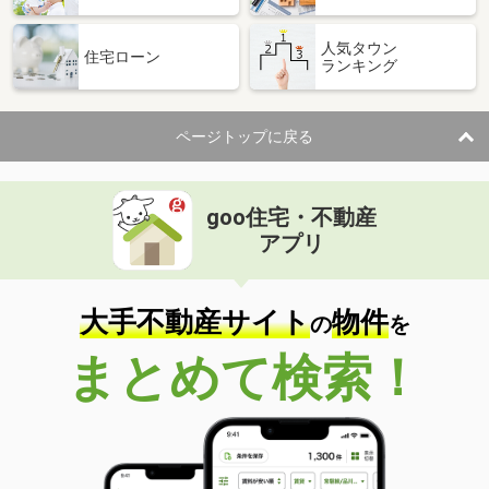
人気タウン
住宅ローン
ランキング
ページトップに戻る
goo住宅・不動産
アプリ
大手不動産サイト
物件
の
を
まとめて検索！