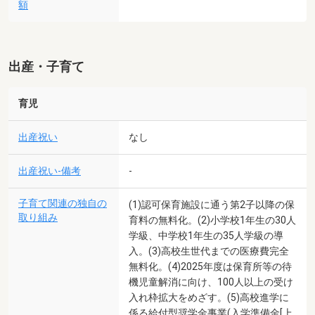
額
出産・子育て
育児
出産祝い
なし
出産祝い-備考
-
子育て関連の独自の
(1)認可保育施設に通う第2子以降の保
取り組み
育料の無料化。(2)小学校1年生の30人
学級、中学校1年生の35人学級の導
入。(3)高校生世代までの医療費完全
無料化。(4)2025年度は保育所等の待
機児童解消に向け、100人以上の受け
入れ枠拡大をめざす。(5)高校進学に
係る給付型奨学金事業(入学準備金[上