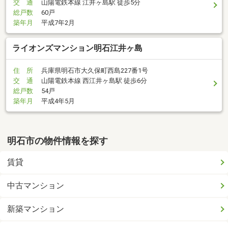
交 通
山陽電鉄本線 江井ヶ島駅 徒歩5分
総戸数
60戸
築年月
平成7年2月
ライオンズマンション明石江井ヶ島
住 所
兵庫県明石市大久保町西島227番1号
交 通
山陽電鉄本線 西江井ヶ島駅 徒歩6分
総戸数
54戸
築年月
平成4年5月
明石市の物件情報を探す
賃貸
中古マンション
新築マンション