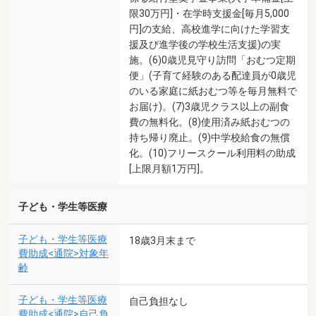
限30万円]・在学時支援金[毎月5,000
円]の支給、高校進学に向けた学習支
援及び進学後の学校生活支援)の実
施。(6)0歳児見守り訪問「おむつ定期
便」(子育て経験のある配達員が0歳児
のいる家庭に紙おむつ等を毎月無料で
お届け)。(7)3歳児クラス以上の副食
費の無料化。(8)使用済み紙おむつの
持ち帰り廃止。(9)中学校給食の無償
化。(10)フリースクール利用料の助成
[上限月額1万円]。
子ども・学生等医療
子ども・学生等医療
18歳3月末まで
費助成<通院>対象年
齢
子ども・学生等医療
自己負担なし
費助成<通院>自己負