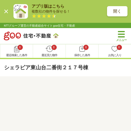
アプリ版はこちら
開く
複数社の物件を探せる！
NTTグループ運営の不動産総合サイト goo住宅・不動産
0
0
0
0
最近検索した条件
最近見た物件
保存した条件
お気に入り
シェラビア東山台二番街２１７号棟