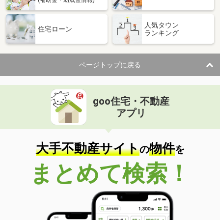
(補助金・助成金情報)
人気タウン
住宅ローン
ランキング
ページトップに戻る
goo住宅・不動産
アプリ
大手不動産サイト
物件
の
を
まとめて検索！