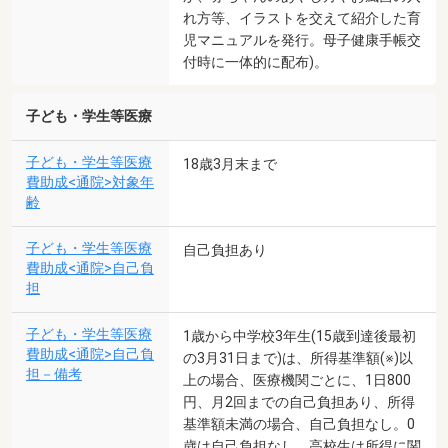
れ方等、イラストを交えて紹介した育
児マニュアルを発行。母子健康手帳交
付時に一体的に配布)。
子ども・学生等医療
子ども・学生等医療
18歳3月末まで
費助成<通院>対象年
齢
子ども・学生等医療
自己負担あり
費助成<通院>自己負
担
子ども・学生等医療
1歳から中学校3年生(15歳到達後最初
費助成<通院>自己負
の3月31日まで)は、所得基準額(※)以
担－備考
上の場合、医療機関ごとに、1日800
円、月2回までの自己負担あり、所得
基準額未満の場合、自己負担なし。0
歳は自己負担なし。高校生は所得に関