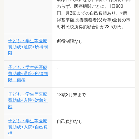
わらず、医療機関ごとに、1日800
円、月2回までの自己負担あり。※所
得基準額:扶養義務者(父母等)全員の市
町村民税所得割額合計が23.5万円。
子ども・学生等医療
所得制限なし
費助成<通院>所得制
限
子ども・学生等医療
-
費助成<通院>所得制
限－備考
子ども・学生等医療
18歳3月末まで
費助成<入院>対象年
齢
子ども・学生等医療
自己負担なし
費助成<入院>自己負
担