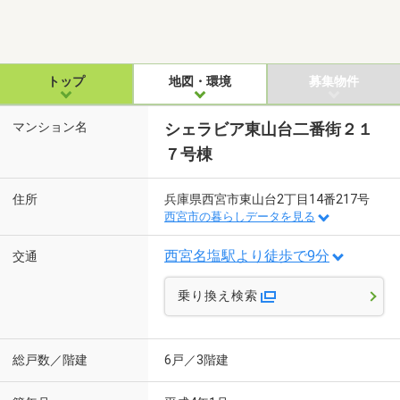
トップ
地図・環境
募集物件
マンション名
シェラビア東山台二番街２１
７号棟
住所
兵庫県西宮市東山台2丁目14番217号
西宮市の暮らしデータを見る
西宮名塩駅より徒歩で9分
交通
乗り換え検索
総戸数／階建
6戸／3階建