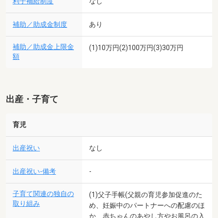
利子補給制度
なし
補助／助成金制度
あり
補助／助成金上限金
(1)10万円(2)100万円(3)30万円
額
出産・子育て
育児
出産祝い
なし
出産祝い-備考
-
子育て関連の独自の
(1)父子手帳(父親の育児参加促進のた
取り組み
め、妊娠中のパートナーへの配慮のほ
か、赤ちゃんのあやし方やお風呂の入