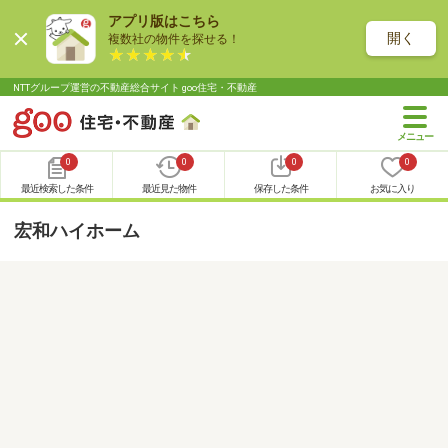
アプリ版はこちら
開く
複数社の物件を探せる！
NTTグループ運営の不動産総合サイト goo住宅・不動産
0
0
0
0
最近検索した条件
最近見た物件
保存した条件
お気に入り
宏和ハイホーム