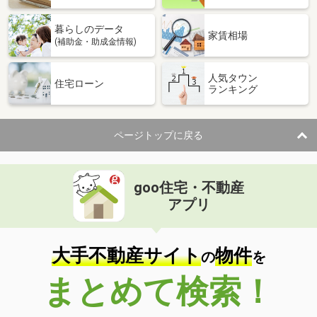
暮らしのデータ
家賃相場
(補助金・助成金情報)
人気タウン
住宅ローン
ランキング
ページトップに戻る
goo住宅・不動産
アプリ
大手不動産サイト
物件
の
を
まとめて検索！