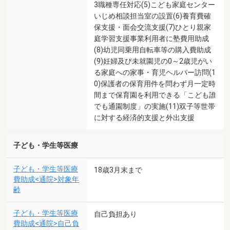
3職種専任対応(5)こども家庭センター
いじめ相談担当室の設置(6)養育費確
保支援・面会交流支援(7)ひとり親家
庭学習支援事業利用者に塾費用助成
(8)幼児同乗用自転車等の購入費助成
(9)妊婦及び未就園児の0～2歳児がい
る家庭への家事・育児ヘルパー訪問(1
0)保護者の保育用件を問わず月一定時
間まで保育園を利用できる「こども誰
でも通園制度」の実施(11)双子等世帯
に対する経済的支援と外出支援
子ども・学生等医療
子ども・学生等医療
18歳3月末まで
費助成<通院>対象年
齢
子ども・学生等医療
自己負担あり
費助成<通院>自己負