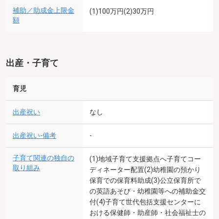
補助／助成金上限金
(1)100万円(2)30万円
額
出産・子育て
育児
出産祝い
なし
出産祝い-備考
-
子育て関連の独自の
(1)地域子育て支援拠点へ子育てコー
取り組み
ディネーター配置(2)幼稚園の預かり
保育での保育料助成(3)公立保育所で
の英語あそび・幼稚園等への補助金交
付(4)子育て世代包括支援センターに
おける保健師・助産師・社会福祉士の