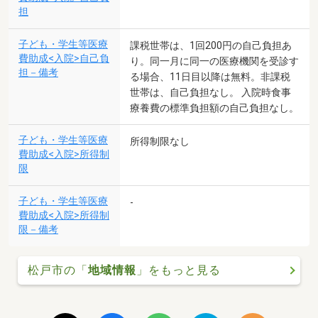
担
子ども・学生等医療
課税世帯は、1回200円の自己負担あ
費助成<入院>自己負
り。同一月に同一の医療機関を受診す
担－備考
る場合、11日目以降は無料。非課税
世帯は、自己負担なし。 入院時食事
療養費の標準負担額の自己負担なし。
子ども・学生等医療
所得制限なし
費助成<入院>所得制
限
子ども・学生等医療
-
費助成<入院>所得制
限－備考
松戸市の「
地域情報
」をもっと見る