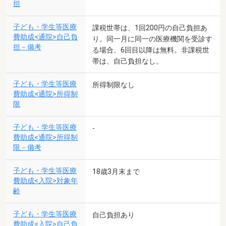
担
子ども・学生等医療
課税世帯は、1回200円の自己負担あ
費助成<通院>自己負
り。同一月に同一の医療機関を受診す
担－備考
る場合、6回目以降は無料。非課税世
帯は、自己負担なし。
子ども・学生等医療
所得制限なし
費助成<通院>所得制
限
子ども・学生等医療
-
費助成<通院>所得制
限－備考
子ども・学生等医療
18歳3月末まで
費助成<入院>対象年
齢
子ども・学生等医療
自己負担あり
費助成<入院>自己負